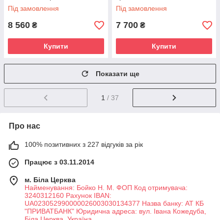
каучуковий чоловічий
золотом
Під замовлення
Під замовлення
8 560
7 700
₴
₴
Купити
Купити
Показати ще
1
/ 37
Про нас
100% позитивних з 227 відгуків за рік
Працює з 03.11.2014
м. Біла Церква
Найменування: Бойко Н. М. ФОП Код отримувача:
3240312160 Рахунок IBAN:
UA023052990000026003030134377 Назва банку: АТ КБ
"ПРИВАТБАНК" Юридична адреса: вул. Івана Кожедуба,
Біла Церква, Україна