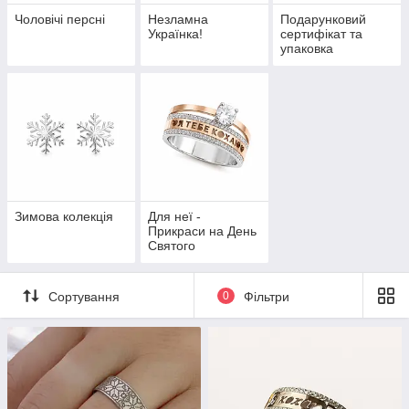
Чоловічі персні
Незламна
Подарунковий
Українка!
сертифікат та
упаковка
Зимова колекція
Для неї -
Прикраси на День
Святого
Валентина
Сортування
0
Фільтри