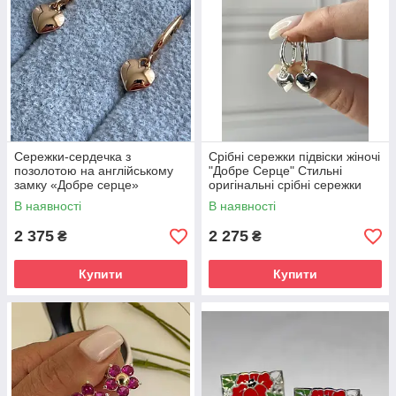
Сережки-сердечка з
Срібні сережки підвіски жіночі
позолотою на англійському
"Добре Серце" Стильні
замку «Добре серце»
оригінальні срібні сережки
925 проби
В наявності
В наявності
2 375
2 275
₴
₴
Купити
Купити