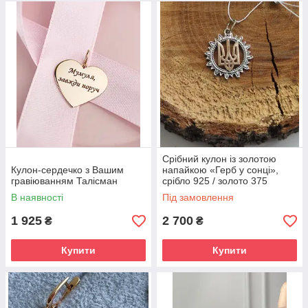
Срібний кулон із золотою
Кулон-сердечко з Вашим
напайкою «Герб у сонці»,
гравіюванням Талісман
срібло 925 / золото 375
В наявності
Під замовлення
1 925
2 700
₴
₴
Купити
Купити