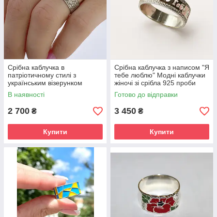
Срібна каблучка в
Срібна каблучка з написом "Я
патріотичному стилі з
тебе люблю" Модні каблучки
українським візерунком
жіночі зі срібла 925 проби
орнаментом "Ненька"
В наявності
Готово до відправки
2 700
3 450
₴
₴
Купити
Купити