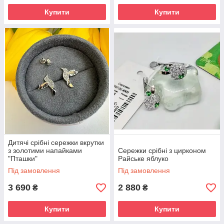
Купити
Купити
Дитячі срібні сережки вкрутки
з золотими напайками
Сережки срібні з цирконом
"Пташки"
Райське яблуко
Під замовлення
Під замовлення
3 690
2 880
₴
₴
Купити
Купити