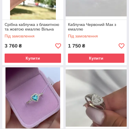
Срібна каблучка з блакитною
Каблучка Червоний Мак з
та жовтою емаллю Вільна
емаллю
Під замовлення
Під замовлення
3 760
1 750
₴
₴
Купити
Купити