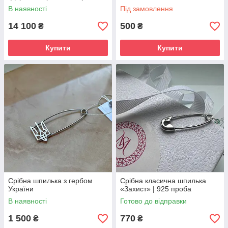
925 проби та золотом 375
В наявності
Під замовлення
проби
14 100
500
₴
₴
Купити
Купити
Срібна шпилька з гербом
Срібна класична шпилька
України
«Захист» | 925 проба
В наявності
Готово до відправки
1 500
770
₴
₴