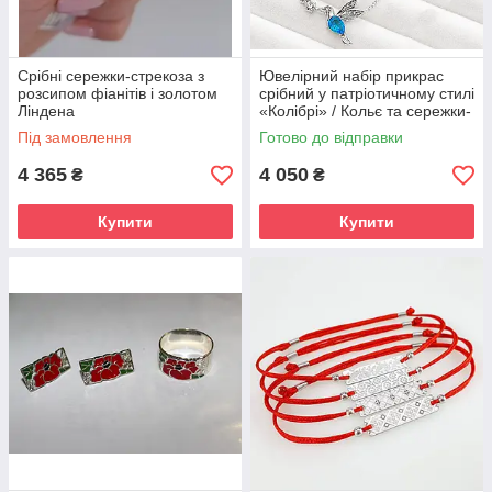
Срібні сережки-стрекоза з
Ювелірний набір прикрас
розсипом фіанітів і золотом
срібний у патріотичному стилі
Ліндена
«Колібрі» / Кольє та сережки-
протяжки, срібло 925 проби
Під замовлення
Готово до відправки
4 365
4 050
₴
₴
Купити
Купити