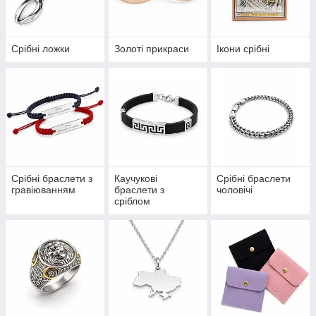
Срібні ложки
Золоті прикраси
Ікони срібні
Срібні браслети з
Каучукові
Срібні браслети
гравіюванням
браслети з
чоловічі
сріблом