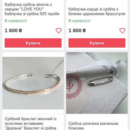
Каблучка срібна жіноча з
серцем "LOVE YOU"
Каблучка-серце зі срібла з
Каблучка зі срібла 925 проби
білими цирконіями Красотуля
з фіанітами
В наявності
В наявності
1 600
1 800
₴
₴
Купити
Купити
Срібний браслет жіночий із
золотими вставками
Срібна шпилька маленька
"Доріана" Браслет зі срібла
Класика