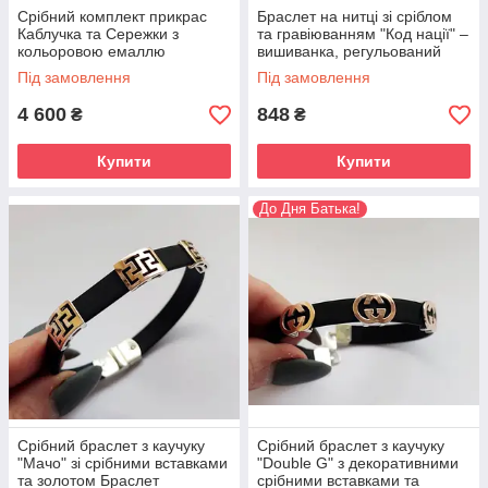
Срібний комплект прикрас
Браслет на нитці зі сріблом
Каблучка та Сережки з
та гравіюванням "Код нації" –
кольоровою емаллю
вишиванка, регульований
"Червоний Мак" набір зі
Під замовлення
Під замовлення
срібла патріотичний
4 600
848
₴
₴
Купити
Купити
До Дня Батька!
Срібний браслет з каучуку
Срібний браслет з каучуку
"Мачо" зі срібними вставками
"Double G" з декоративними
та золотом Браслет
срібними вставками та