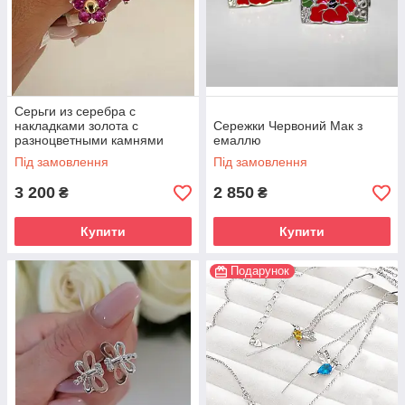
Серьги из серебра с
накладками золота с
Сережки Червоний Мак з
разноцветными камнями
емаллю
Цветок
Під замовлення
Під замовлення
3 200
2 850
₴
₴
Купити
Купити
Подарунок