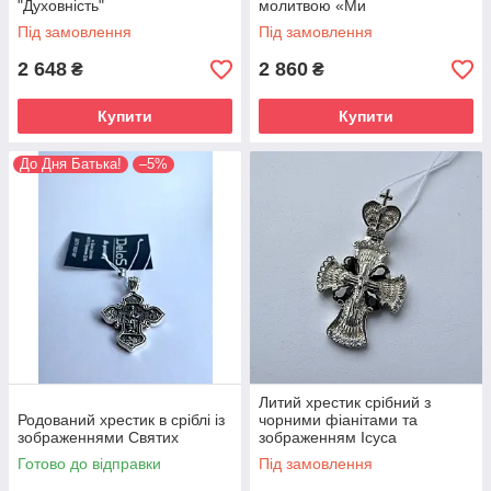
"Духовність"
молитвою «Ми
поклоняємось», 16.8 г
Під замовлення
Під замовлення
2 648
2 860
₴
₴
Купити
Купити
До Дня Батька!
–5%
Литий хрестик срібний з
Родований хрестик в сріблі із
чорними фіанітами та
зображеннями Святих
зображенням Ісуса
"Духовність". Хрест зі срібла з
Готово до відправки
Під замовлення
камінням