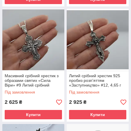
Масивний срібний хрестик з
Литий срібний хрестик 925
образами святих «Сила
пробиз розп'яттям
Віри» #9 Литий срібний
«Заступництво» #12, 4,65 г
хрестик з розп'яттям 7,47 г
Під замовлення
Під замовлення
2 625
2 925
₴
₴
Купити
Купити