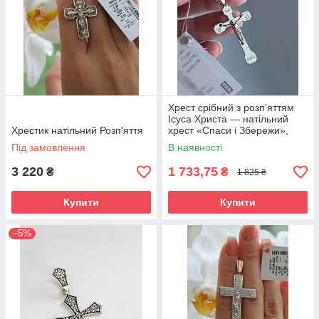
Хрест срібний з розп’яттям
Ісуса Христа — натільний
Хрестик натільний Розп'яття
хрест «Спаси і Збережи»,
срібло 925 проби
Під замовлення
В наявності
3 220
1 733,75
₴
₴
1 825 ₴
Купити
Купити
–5%