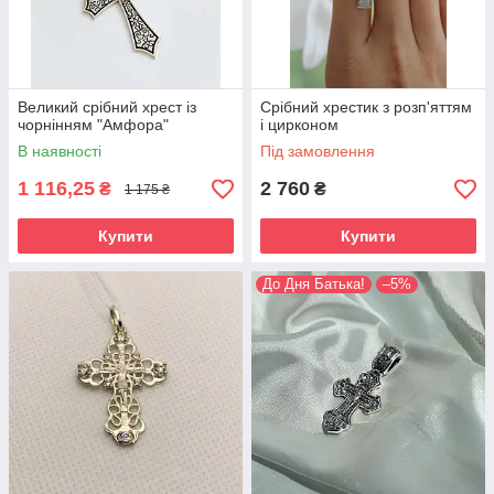
Великий срібний хрест із
Срібний хрестик з розп'яттям
чорнінням "Амфора"
і цирконом
В наявності
Під замовлення
1 116,25
2 760
₴
₴
1 175 ₴
Купити
Купити
До Дня Батька!
–5%