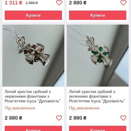
1 311
2 880
₴
₴
1 380 ₴
Купити
Купити
Литий хрестик срібний з
Литий хрестик срібний з
червоними фіанітами з
зеленими фіанітами з
Розп'яттям Ісуса "Духовність"
Розп'яттям Ісуса "Духовність"
Під замовлення
Під замовлення
2 880
2 880
₴
₴
Купити
Купити