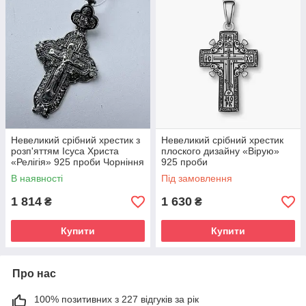
Невеликий срібний хрестик з
Невеликий срібний хрестик
розп'яттям Ісуса Христа
плоского дизайну «Вірую»
«Релігія» 925 проби Чорніння
925 проби
В наявності
Під замовлення
1 814
1 630
₴
₴
Купити
Купити
Про нас
100% позитивних з 227 відгуків за рік