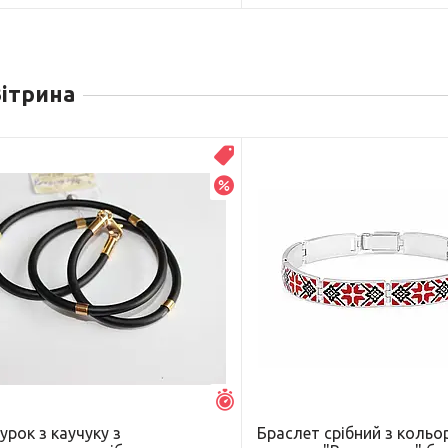
ітрина
До Дня Батька!
–5%
Залишився 1 день
рок з каучуку з
Браслет срібний з коль