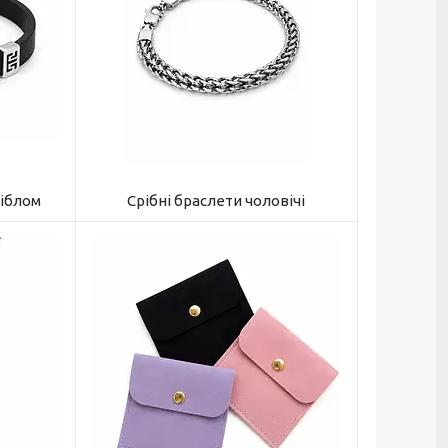
ріблом
Срібні браслети чоловічі