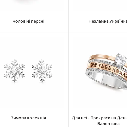
Чоловічі персні
Незламна Українка
Зимова колекція
Для неї - Прикраси на Ден
Валентина