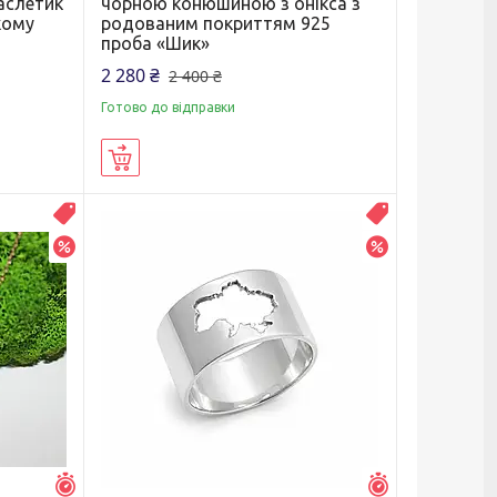
аслетик
чорною конюшиною з онікса з
кому
родованим покриттям 925
проба «Шик»
2 280 ₴
2 400 ₴
Готово до відправки
Купити
Топчик!
Топчик!
–5%
–5%
Залишився 1 день
Залишився 1 д