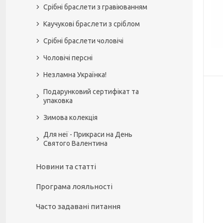
Срібні браслети з гравіюванням
Каучукові браслети з сріблом
Срібні браслети чоловічі
Чоловічі персні
Незламна Українка!
Подарунковий сертифікат та
упаковка
Зимова колекція
Для неї - Прикраси на День
Святого Валентина
Новини та статті
Програма лояльності
Часто задавані питання