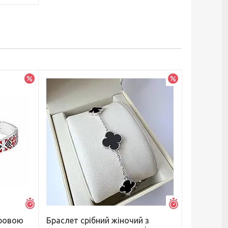
–5%
–5%
Залишився 1 день
Залишився 1 д
оровою
Браслет срібний жіночий з