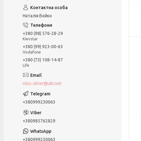
Наталія Бойко
+380 (98) 576-28-29
Kievstar
+380 (99) 923-00-63
Vodafone
+380 (73) 108-14-87
Life
miss-silver@ukr.net
+380999230063
+380985762829
+380999230063