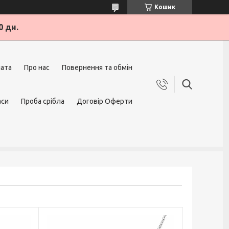
Кошик
0 дн.
лата
Про нас
Повернення та обмін
аси
Проба срібла
Договір Оферти