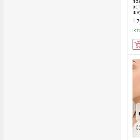
по
вс
шн
1 7
Гот