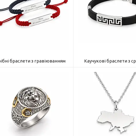
рібні браслети з гравіюванням
Каучукові браслети з с