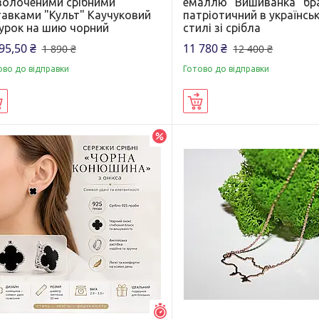
золоченими срібними
емаллю "Вишиванка" бр
тавками "Культ" Каучуковий
патріотичний в українсь
урок на шию чорний
стилі зі срібла
95,50 ₴
11 780 ₴
1 890 ₴
12 400 ₴
ово до відправки
Готово до відправки
Купити
Купити
–5%
Залишився 1 день