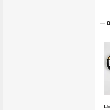
В
Шну