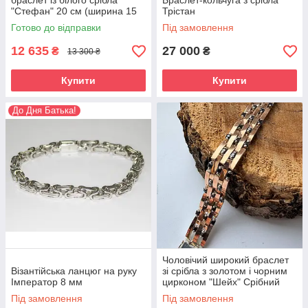
браслет із білого срібла
Браслет-кольчуга з срібла
"Стефан" 20 см (ширина 15
Трістан
мм) 19
Готово до відправки
Під замовлення
12 635
27 000
₴
₴
13 300 ₴
Купити
Купити
До Дня Батька!
Чоловічий широкий браслет
Візантійська ланцюг на руку
зі срібла з золотом і чорним
Імператор 8 мм
цирконом "Шейх" Срібний
браслет для чоловіка
Під замовлення
Під замовлення