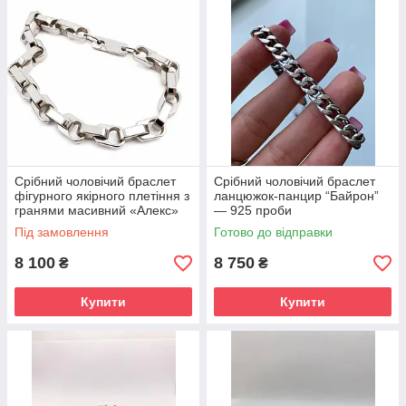
Срібний чоловічий браслет
Срібний чоловічий браслет
фігурного якірного плетіння з
ланцюжок-панцир “Байрон”
гранями масивний «Алекс»
— 925 проби
20 см
Під замовлення
Готово до відправки
8 100
8 750
₴
₴
Купити
Купити