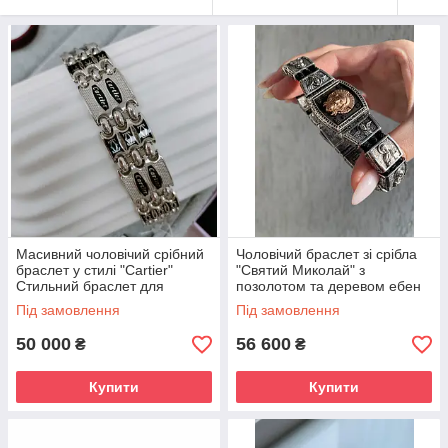
Масивний чоловічий срібний
Чоловічий браслет зі срібла
браслет у стилі "Cartier"
"Святий Миколай" з
Стильний браслет для
позолотом та деревом ебен
чоловіків зі срібла
Під замовлення
Під замовлення
50 000
56 600
₴
₴
Купити
Купити