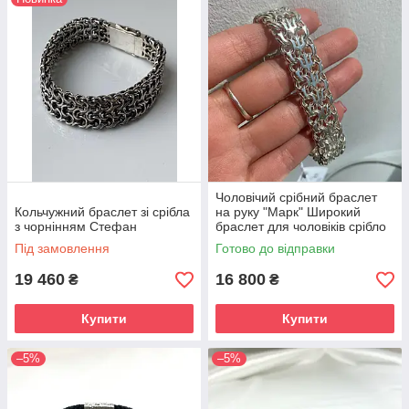
Чоловічий срібний браслет
Кольчужний браслет зі срібла
на руку "Марк" Широкий
з чорнінням Стефан
браслет для чоловіків срібло
925 проби (21 см)
Під замовлення
Готово до відправки
19 460
16 800
₴
₴
Купити
Купити
–5%
–5%