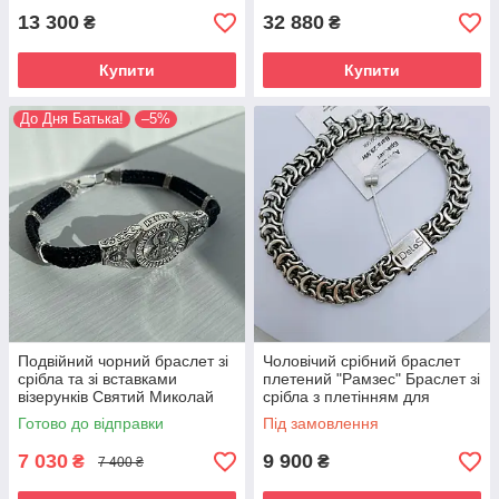
13 300
32 880
₴
₴
Купити
Купити
До Дня Батька!
–5%
Подвійний чорний браслет зі
Чоловічий срібний браслет
срібла та зі вставками
плетений "Рамзес" Браслет зі
візерунків Святий Миколай
срібла з плетінням для
чоловіка
Готово до відправки
Під замовлення
7 030
9 900
₴
₴
7 400 ₴