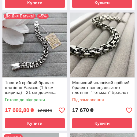
Купити
Купити
До Дня Батька!
–5%
Товстий срібний браслет
Масивний чоловічий срібний
плетіння Рамзес (1,5 см
браслет венеціанського
ширина) - 21 см довжина
плетіння "Гетьман" Браслет
для чоловіків зі срібла
Готово до відправки
Під замовлення
17 692,80
17 670
₴
₴
18 624 ₴
Купити
Купити
Новинка