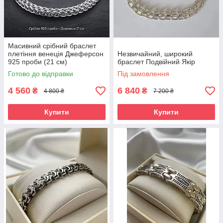
Масивний срібний браслет
плетіння венеція Джеферсон
Незвичайний, широкий
925 проби (21 см)
браслет Подвійний Якір
Готово до відправки
Під замовлення
4 560
6 840
₴
₴
4 800 ₴
7 200 ₴
Купити
Купити