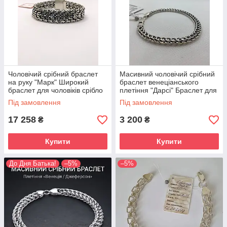
Чоловічий срібний браслет
Масивний чоловічий срібний
на руку "Марк" Широкий
браслет венеціанського
браслет для чоловіків срібло
плетіння "Дарсі" Браслет для
925 проби
чоловіків зі срібла
Під замовлення
Під замовлення
17 258
3 200
₴
₴
Купити
Купити
До Дня Батька!
–5%
–5%