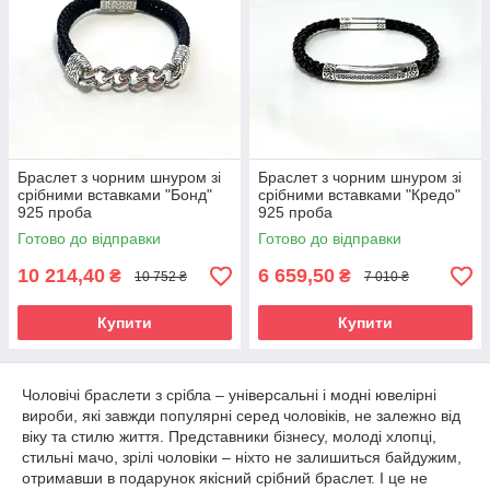
Браслет з чорним шнуром зі
Браслет з чорним шнуром зі
срібними вставками "Бонд"
срібними вставками "Кредо"
925 проба
925 проба
Готово до відправки
Готово до відправки
10 214,40
6 659,50
₴
₴
10 752 ₴
7 010 ₴
Купити
Купити
Чоловічі браслети з срібла – універсальні і модні ювелірні
вироби, які завжди популярні серед чоловіків, не залежно від
віку та стилю життя. Представники бізнесу, молоді хлопці,
стильні мачо, зрілі чоловіки – ніхто не залишиться байдужим,
отримавши в подарунок якісний срібний браслет. І це не