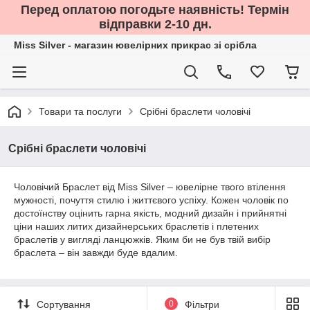
Перед оплатою погодьте наявність! Термін
відправки 2-10 дн.
Miss Silver - магазин ювелірних прикрас зі срібла
Товари та послуги
Срібні браслети чоловічі
Срібні браслети чоловічі
Чоловічий Браслет від
Miss Silver – ювелірне твого втілення
мужності, почуття стилю і життєвого успіху. Кожен чоловік по
достоїнству оцінить гарна якість, модний дизайн і прийнятні
ціни наших литих дизайнерських
браслетів і плетених
браслетів у вигляді ланцюжків. Яким би не був твій вибір
браслета – він завжди буде вдалим.
Сортування
0
Фільтри