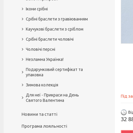
Ікони срібні
Срібні браслети з гравіюванням
Каучукові браслети з сріблом
Срібні браслети чоловічі
Чоловічі персні
Незламна Українка!
Подарунковий сертифікат та
упаковка
Зимова колекція
Для неї - Прикраси на День
Під з
Святого Валентина
Ві
Новини та статті
32 8
Програма лояльності