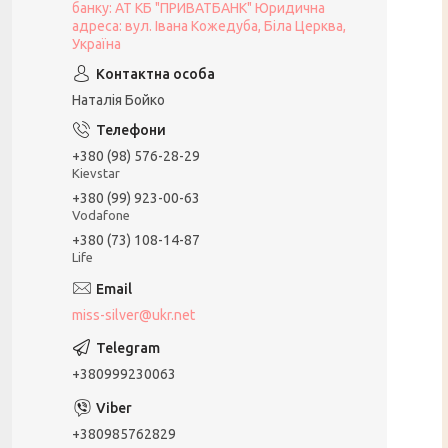
банку: АТ КБ "ПРИВАТБАНК" Юридична
адреса: вул. Івана Кожедуба, Біла Церква,
Україна
Наталія Бойко
+380 (98) 576-28-29
Kievstar
+380 (99) 923-00-63
Vodafone
+380 (73) 108-14-87
Life
miss-silver@ukr.net
+380999230063
+380985762829