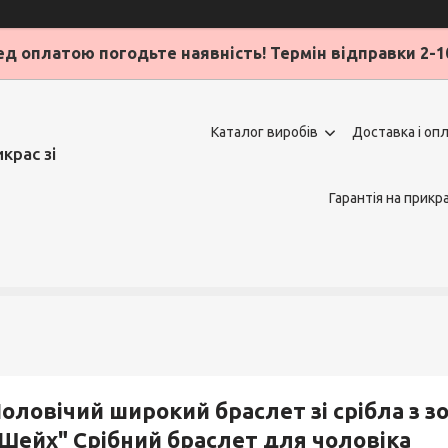
д оплатою погодьте наявність! Термін відправки 2-1
Каталог виробів
Доставка і оп
крас зі
Гарантія на прикр
оловічий широкий браслет зі срібла з 
Шейх" Срібний браслет для чоловіка