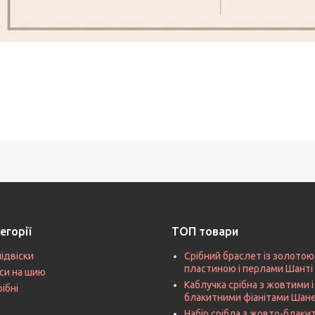
егорії
ТОП товари
підвіски
Срібний браслет із золотою
пластиною і перлами Шанті
си на шию
Каблучка срібна з жовтими і
рібні
блакитними фіанітами Шан
Набір срібла з жовто-блак