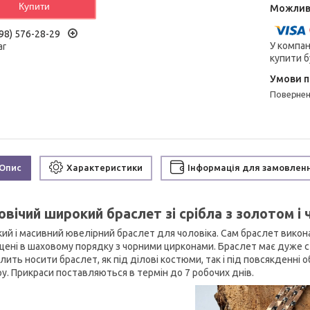
Купити
98) 576-28-29
У компан
ar
купити б
поверне
Опис
Характеристики
Інформація для замовлен
овічий широкий браслет зі срібла з золотом і
ий і масивний ювелірний браслет для чоловіка. Сам браслет виконан
щені в шаховому порядку з чорними цирконами. Браслет має дуже ст
лить носити браслет, як під ділові костюми, так і під повсякденні
ру. Прикраси поставляються в термін до 7 робочих днів.