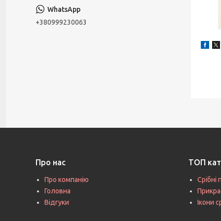
+380999230063
Про нас
ТОП кат
Про компанію
Срібні 
Головна
Прикра
Відгуки
Ікони с