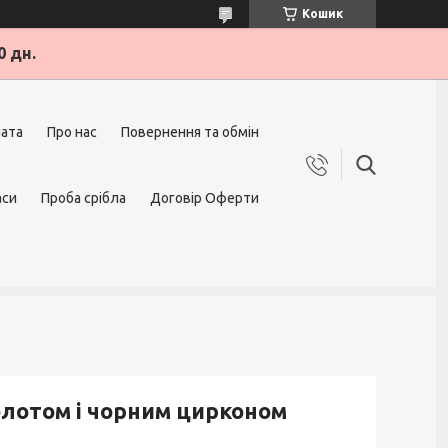
Кошик
0 дн.
лата
Про нас
Повернення та обмін
аси
Проба срібла
Договір Оферти
золотом і чорним цирконом