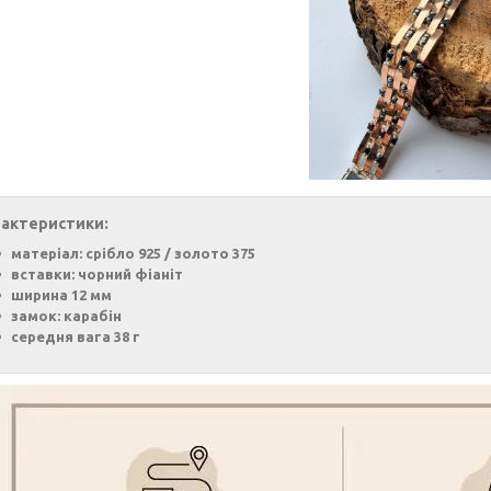
актеристики:
матеріал: срібло 925 / золото 375
вставки: чорний фіаніт
ширина 12 мм
замок: карабін
середня вага 38 г