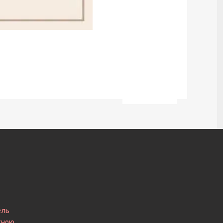
ель
итною