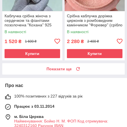
Каблучка срібна жіноча з
Срібна каблучка доріжка
сердечком та фіанітами
цирконів з ромбовидним
позолочена "Кохана" 925
камінчиком "Форевер" (срібло
проби
925, золото 375 проби)
В наявності
В наявності
1 520
2 280
₴
₴
1 600 ₴
2 400 ₴
Купити
Купити
Показати ще
Про нас
100% позитивних з 227 відгуків за рік
Працює з 03.11.2014
м. Біла Церква
Найменування: Бойко Н. М. ФОП Код отримувача:
3240312160 Рахунок IBAN: