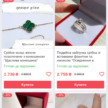
–38%
–5%
Срібне кольє жіноче
Подвійна каблучка срібна зі
позолочене з конюшиною
вставками фіанітом та
"Щаслива конюшина"
написом "Освідчення в
Ланцюжок з кулоном зі срібла
коханні" Перстень з фіанітом
Готово до відправки
Готово до відправки
1 736
2 755
₴
₴
2 800 ₴
2 900 ₴
Купити
Купити
–5%
–5%