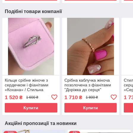
Подібні товари компанії
Кільце срібне жіноче з
Срібна каблучка жіноча
Стил
сердечком і фіанітами
позолочена з фіанітами
серц
«Кохана» / Стильна
"Доріжка до серця"
«Сер
каблучка зі срібла 925
Незвичайний перстень
сріб
1 520
1 710
1 7
₴
₴
1 600 ₴
1 800 ₴
проби
срібло 925 проби
Купити
Купити
Акційні пропозиції та новинки