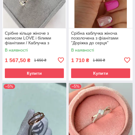
Срібне кільце жіноче з
Срібна каблучка жіноча
написом LOVE і білими
позолочена з фіанітами
фіанітами / Каблучка з
"Доріжка до серця"
сердечком для дівчини
Незвичайний перстень срібло
В наявності
В наявності
925 проби
1 567,50
1 710
₴
₴
1 650 ₴
1 800 ₴
Купити
Купити
–5%
–5%