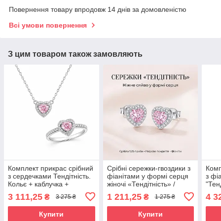
Повернення товару впродовж 14 днів за домовленістю
Всі умови повернення
З цим товаром також замовляють
Комплект прикрас срібний
Срібні сережки-гвоздики з
Комп
з сердечками Тендітність.
фіанітами у формі серця
з фі
Кольє + каблучка +
жіночі «Тендітність» /
"Тен
подарункова упаковка
Сережки зі срібла,
3 111,25
1 211,25
4 3
₴
₴
3 275 ₴
1 275 ₴
сердечка на закрутці
Купити
Купити