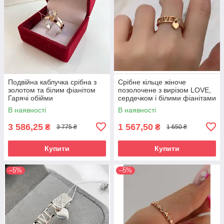
Подвійна каблучка срібна з
Срібне кільце жіноче
золотом та білим фіанітом
позолочене з вирізом LOVE,
Гарячі обійми
сердечком і білими фіанітами
/ Модна каблучка срібло 925
В наявності
В наявності
проби
3 586,25
1 567,50
₴
₴
3 775 ₴
1 650 ₴
Купити
Купити
–5%
–5%