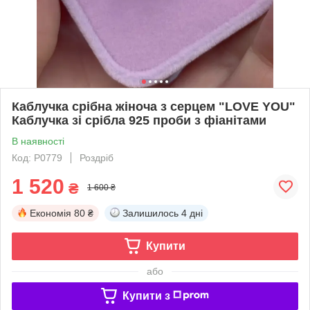
Каблучка срібна жіноча з серцем "LOVE YOU"
Каблучка зі срібла 925 проби з фіанітами
В наявності
Код: Р0779
Роздріб
1 520
₴
1 600 ₴
Економія
80 ₴
Залишилось
4 дні
Купити
або
Купити з