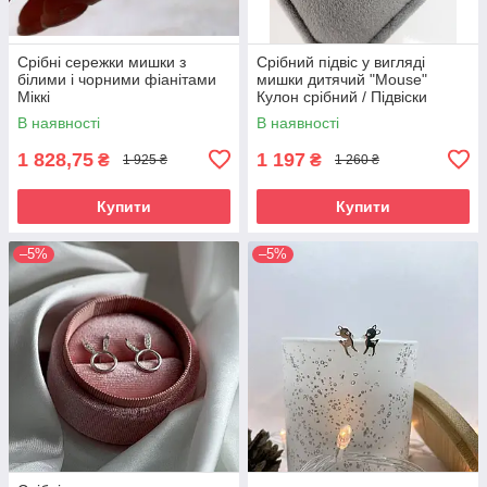
Срібні сережки мишки з
Срібний підвіс у вигляді
білими і чорними фіанітами
мишки дитячий "Mouse"
Міккі
Кулон срібний / Підвіски
срібні
В наявності
В наявності
1 828,75
1 197
₴
₴
1 925 ₴
1 260 ₴
Купити
Купити
–5%
–5%