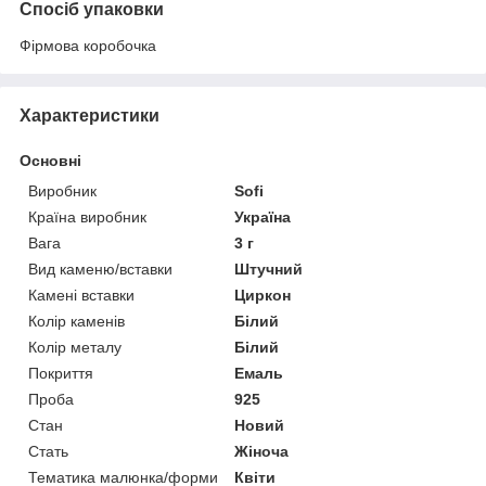
Спосіб упаковки
Фірмова коробочка
Характеристики
Основні
Виробник
Sofi
Країна виробник
Україна
Вага
3 г
Вид каменю/вставки
Штучний
Камені вставки
Циркон
Колір каменів
Білий
Колір металу
Білий
Покриття
Емаль
Проба
925
Стан
Новий
Стать
Жіноча
Тематика малюнка/форми
Квіти