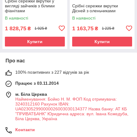
Срібні сережки вкрутки у
вигляді зайчиків з білими
Срібні сережки вкрутки
фіанітами
Дісней з оленьчиками
В наявності
В наявності
1 828,75
1 163,75
₴
₴
1 925 ₴
1 225 ₴
Купити
Купити
Про нас
100% позитивних з 227 відгуків за рік
Працює з 03.11.2014
м. Біла Церква
Найменування: Бойко Н. М. ФОП Код отримувача:
3240312160 Рахунок IBAN:
UA023052990000026003030134377 Назва банку: АТ КБ
"ПРИВАТБАНК" Юридична адреса: вул. Івана Кожедуба,
Біла Церква, Україна
Контакти