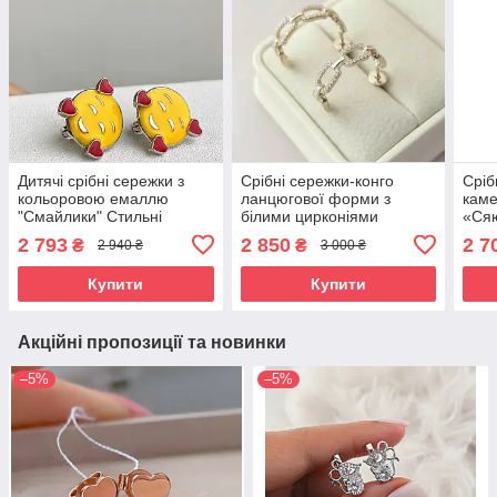
Дитячі срібні сережки з
Срібні сережки-конго
Сріб
кольоровою емаллю
ланцюгової форми з
кам
"Смайлики" Стильні
білими цирконіями
«Ся
сережки зі срібла для
«Асторія» - стильні
Стил
2 793
2 850
2 7
₴
₴
2 940 ₴
3 000 ₴
дітей
сережки срібло 925
позо
Купити
Купити
Акційні пропозиції та новинки
–5%
–5%