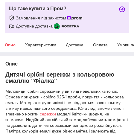
Що таке купити з Пром?
Замовлення під захистом
Доступна доставка
Опис
Характеристики
Доставка
Оплата
Умови п
Опис
Дитячі срібні сережки з кольоровою
емаллю "Фіалка"
Миловидні срібні сережечки у вигляді невеликих квіточок.
Основа прикраси - срібло 925-ї проби, покриття - кольорова
емаль. Матеріали дуже якісні і не піддаються зовнішньому
впливу навколишнього середовища. Юна леді зможе легко і
впевнено носити
сережки
моделі Квіточки щодня, не
знімаючи. Надійний англійський замок, забезпечить комфорт і
не дозволить дитячим сережками випадково розстібнуться.
Палітра кольорів емалі дуже різноманітна і залежить від