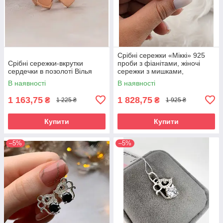
Срібні сережки «Міккі» 925
Срібні сережки-вкрутки
проби з фіанітами, жіночі
сердечки в позолоті Вілья
сережки з мишками,
оригінальні сережки
В наявності
В наявності
1 163,75
1 828,75
₴
₴
1 225 ₴
1 925 ₴
Купити
Купити
–5%
–5%