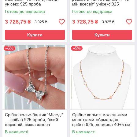
унісекс 925 проба
мій всесвіт" унісекс 925
проба
Готово до відправки
Готово до відправки
3 728,75
3 728,75
₴
₴
3 925 ₴
3 925 ₴
Купити
Купити
–5%
–5%
Срібне кольє-бантик “Міледі”
Срібне кольє з маленькими
— срібло 925 проби, білий
монетками «Арманда»,
цирконій, ніжна жіноча
срібло 925, довжина 40+5 см
прикраса на шию
В наявності
В наявності