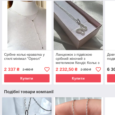
Срібне кольє-краватка у
Ланцюжок з підвіскою
Довг
стилі мінімал "Ореол"
срібний жіночий з
подв
метеликом Кендіс Кольє з
кулоном і ланцюжком
2 337
2 232,50
6 3
₴
₴
2 460 ₴
2 350 ₴
срібло
Купити
Купити
Подібні товари компанії