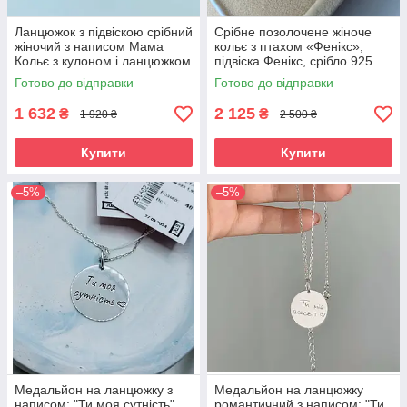
Ланцюжок з підвіскою срібний
Срібне позолочене жіноче
жіночий з написом Мама
кольє з птахом «Фенікс»,
Кольє з кулоном і ланцюжком
підвіска Фенікс, срібло 925
зі срібла
проби
Готово до відправки
Готово до відправки
1 632
2 125
₴
₴
1 920 ₴
2 500 ₴
Купити
Купити
–5%
–5%
Медальйон на ланцюжку з
Медальйон на ланцюжку
написом: "Ти моя сутність"
романтичний з написом: "Ти