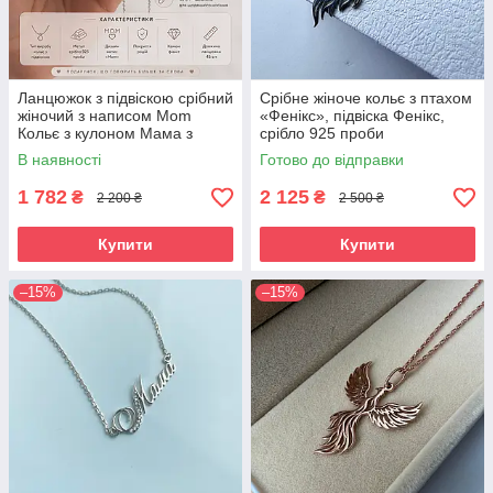
Ланцюжок з підвіскою срібний
Срібне жіноче кольє з птахом
жіночий з написом Mom
«Фенікс», підвіска Фенікс,
Кольє з кулоном Мама з
срібло 925 проби
ланцюжком зі срібла
В наявності
Готово до відправки
1 782
2 125
₴
₴
2 200 ₴
2 500 ₴
Купити
Купити
–15%
–15%