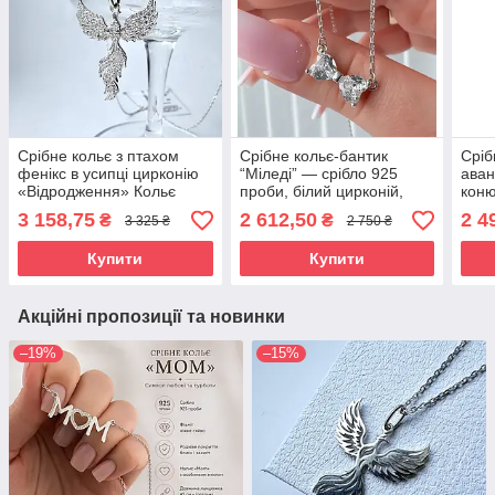
Срібне кольє з птахом
Срібне кольє-бантик
Сріб
фенікс в усипці цирконію
“Міледі” — срібло 925
аван
«Відродження» Кольє
проби, білий цирконій,
коню
срібло 925 проба
ніжна жіноча прикраса на
сріб
3 158,75
2 612,50
2 4
₴
₴
3 325 ₴
2 750 ₴
шию
Купити
Купити
Акційні пропозиції та новинки
–19%
–15%