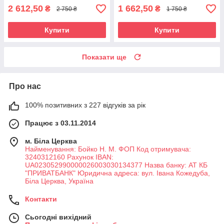
2 612,50
1 662,50
₴
₴
2 750 ₴
1 750 ₴
Купити
Купити
Показати ще
Про нас
100% позитивних з 227 відгуків за рік
Працює з 03.11.2014
м. Біла Церква
Найменування: Бойко Н. М. ФОП Код отримувача:
3240312160 Рахунок IBAN:
UA023052990000026003030134377 Назва банку: АТ КБ
"ПРИВАТБАНК" Юридична адреса: вул. Івана Кожедуба,
Біла Церква, Україна
Контакти
Сьогодні вихідний