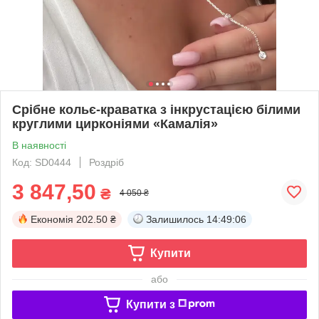
Срібне кольє-краватка з інкрустацією білими
круглими цирконіями «Камалія»
В наявності
Код: SD0444
Роздріб
3 847,50
₴
4 050 ₴
Економія
202.50 ₴
Залишилось
14:49:06
Купити
або
Купити з