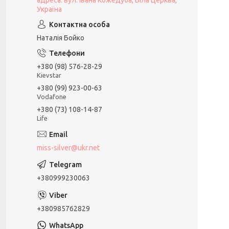
адреса: вул. Івана Кожедуба, Біла Церква,
Україна
Наталія Бойко
+380 (98) 576-28-29
Kievstar
+380 (99) 923-00-63
Vodafone
+380 (73) 108-14-87
Life
miss-silver@ukr.net
+380999230063
+380985762829