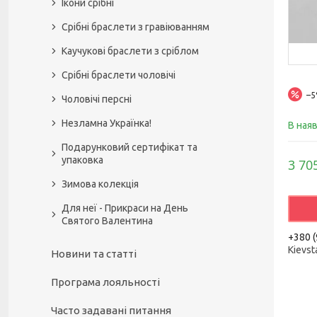
Ікони срібні
Срібні браслети з гравіюванням
Каучукові браслети з сріблом
Срібні браслети чоловічі
–
Чоловічі персні
Незламна Українка!
В ная
Подарунковий сертифікат та
упаковка
3 70
Зимова колекція
Для неї - Прикраси на День
Святого Валентина
+380 (
Kievst
Новини та статті
Програма лояльності
Часто задавані питання