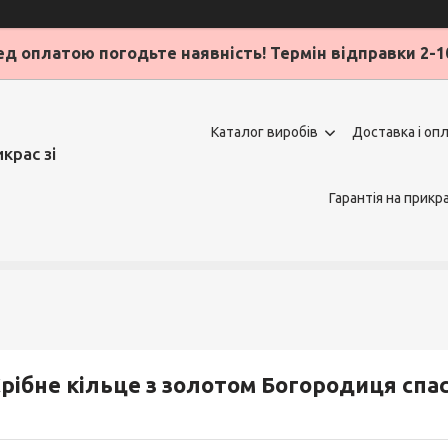
д оплатою погодьте наявність! Термін відправки 2-1
Каталог виробів
Доставка і оп
крас зі
Гарантія на прикр
рібне кільце з золотом Богородиця спас