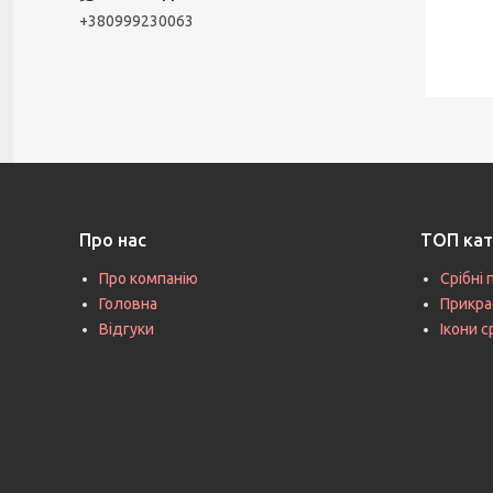
+380999230063
Про нас
ТОП кат
Про компанію
Срібні 
Головна
Прикра
Відгуки
Ікони с