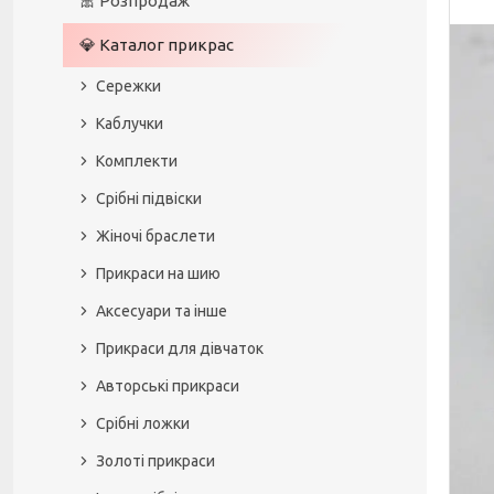
🎀 Розпродаж
💎 Каталог прикрас
Сережки
Каблучки
Комплекти
Срібні підвіски
Жіночі браслети
Прикраси на шию
Аксесуари та інше
Прикраси для дівчаток
Авторські прикраси
Срібні ложки
Золоті прикраси