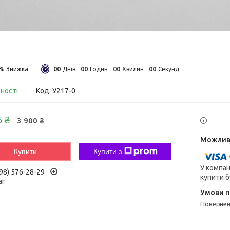
0
0
0
0
0
0
0
0
5%
Днів
Годин
Хвилин
Секунд
вності
Код:
У217-0
5 ₴
3 900 ₴
Купити
Купити з
У компан
98) 576-28-29
купити б
ar
поверне