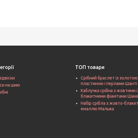
егорії
ТОП товари
підвіски
Срібний браслет із золотою
пластиною і перлами Шанті
си на шию
Каблучка срібна з жовтими і
рібні
блакитними фіанітами Шан
Набір срібла з жовто-блак
емаллю Мальва