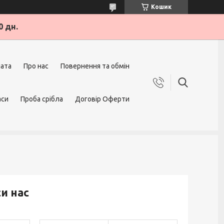
Кошик
0 дн.
лата
Про нас
Повернення та обмін
аси
Проба срібла
Договір Оферти
и нас