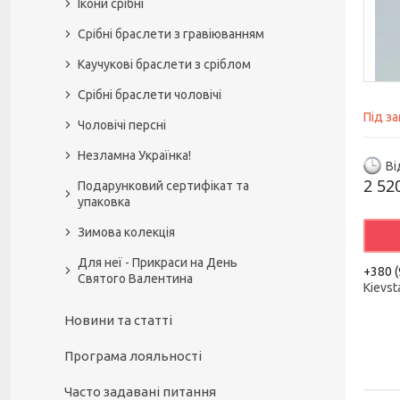
Ікони срібні
Срібні браслети з гравіюванням
Каучукові браслети з сріблом
Срібні браслети чоловічі
Під з
Чоловічі персні
Незламна Українка!
Ві
2 52
Подарунковий сертифікат та
упаковка
Зимова колекція
Для неї - Прикраси на День
+380 (
Святого Валентина
Kievst
Новини та статті
Програма лояльності
Часто задавані питання