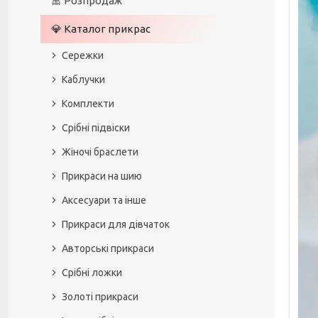
🎀 Розпродаж
💎 Каталог прикрас
Сережки
Каблучки
Комплекти
Срібні підвіски
Жіночі браслети
Прикраси на шию
Аксесуари та інше
Прикраси для дівчаток
Авторські прикраси
Срібні ложки
Золоті прикраси