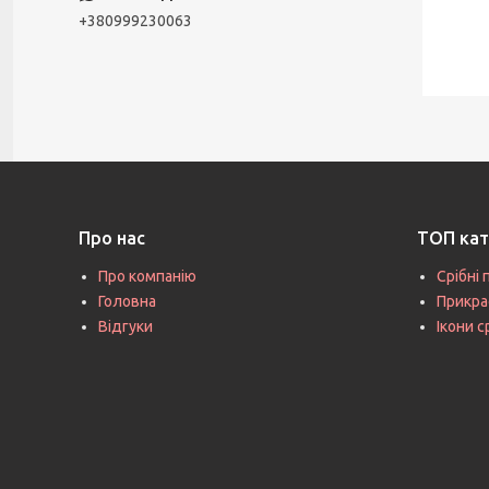
+380999230063
Про нас
ТОП кат
Про компанію
Срібні 
Головна
Прикра
Відгуки
Ікони с