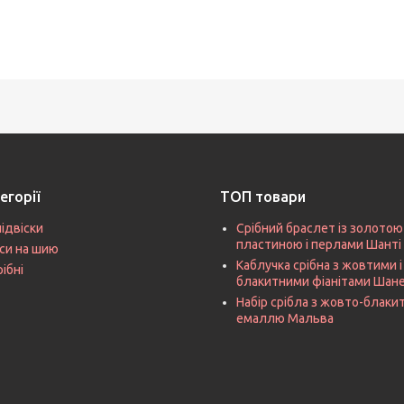
егорії
ТОП товари
підвіски
Срібний браслет із золотою
пластиною і перлами Шанті
си на шию
Каблучка срібна з жовтими і
рібні
блакитними фіанітами Шан
Набір срібла з жовто-блак
емаллю Мальва