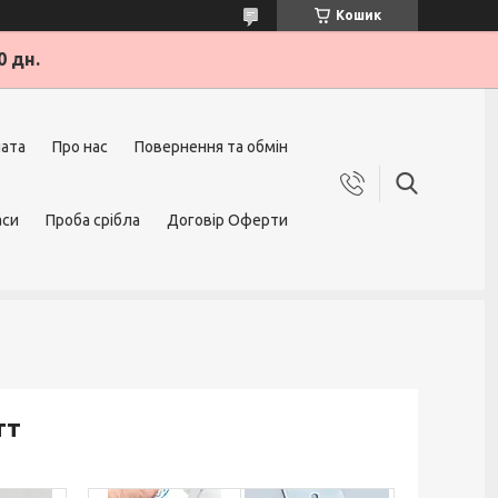
Кошик
0 дн.
лата
Про нас
Повернення та обмін
аси
Проба срібла
Договір Оферти
тт