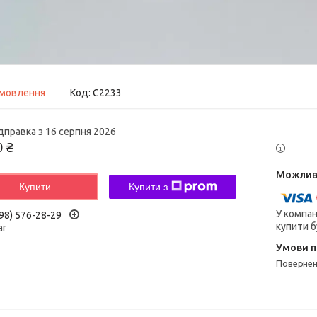
амовлення
Код:
С2233
дправка з 16 серпня 2026
0 ₴
Купити
Купити з
У компан
98) 576-28-29
купити б
ar
поверне