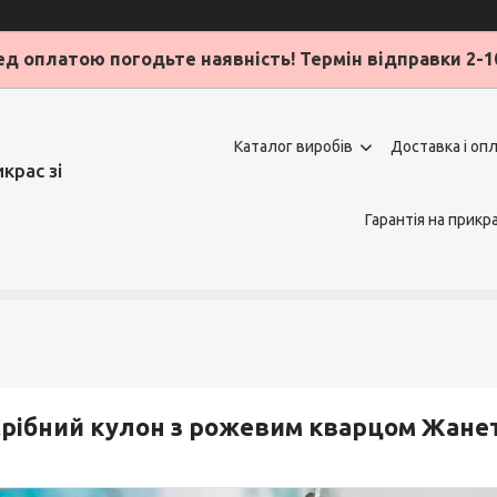
д оплатою погодьте наявність! Термін відправки 2-1
Каталог виробів
Доставка і оп
крас зі
Гарантія на прикр
рібний кулон з рожевим кварцом Жане