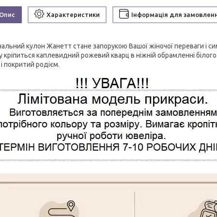
Опис
Характеристики
Інформація для замовлен
нальний кулон Жанетт стане запорукою Вашої жіночої переваги і с
у кріпиться каплевидний рожевий кварц в ніжній обрамленні білого 
і покритий родієм.