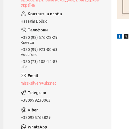
адреса: вул. Івана Кожедуба, Біла Церква,
Україна
Наталія Бойко
+380 (98) 576-28-29
Kievstar
+380 (99) 923-00-63
Vodafone
+380 (73) 108-14-87
Life
miss-silver@ukr.net
+380999230063
+380985762829