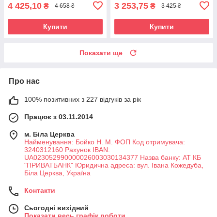
4 425,10
3 253,75
₴
₴
4 658 ₴
3 425 ₴
Купити
Купити
Показати ще
Про нас
100% позитивних з 227 відгуків за рік
Працює з 03.11.2014
м. Біла Церква
Найменування: Бойко Н. М. ФОП Код отримувача:
3240312160 Рахунок IBAN:
UA023052990000026003030134377 Назва банку: АТ КБ
"ПРИВАТБАНК" Юридична адреса: вул. Івана Кожедуба,
Біла Церква, Україна
Контакти
Сьогодні вихідний
Показати весь графік роботи