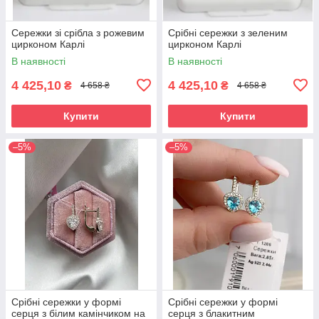
Сережки зі срібла з рожевим
Срібні сережки з зеленим
цирконом Карлі
цирконом Карлі
В наявності
В наявності
4 425,10
4 425,10
₴
₴
4 658 ₴
4 658 ₴
Купити
Купити
–5%
–5%
Срібні сережки у формі
Срібні сережки у формі
серця з білим камінчиком на
серця з блакитним