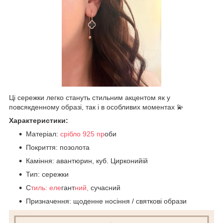
Ці сережки легко стануть стильним акцентом як у
повсякденному образі, так і в особливих моментах 💫
Характеристики:
Матеріал:
срібло 925 пр
оби
Покриття: позолота
Каміння: авантюрин, куб. Цирконийій
Тип: сережки
С
тиль: еле
гант
ний,
сучасний
Призначення: щоденне носіння / святкові образи