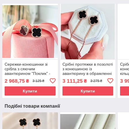
Сережки-конюшинки зі
Срібні протяжки в позолоті
Сріб
срібла з сяючим
з конюшиною із
кон
авантюрином "Поклик" -
авантюрину в обрамленні
кіль
англійська застібка, 14 мм
цирконію "Флоя" Стильні
ава
2 968,75
3 111,25
3 9
₴
₴
3 125 ₴
3 275 ₴
сережки-протяжки зі
окса
срібла 925
Купити
Купити
Подібні товари компанії