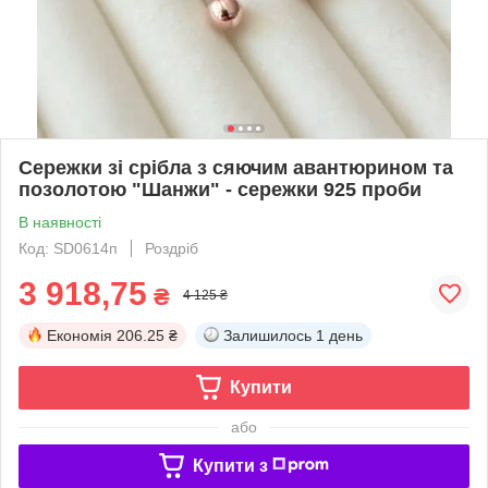
Сережки зі срібла з сяючим авантюрином та
позолотою "Шанжи" - сережки 925 проби
В наявності
Код: SD0614п
Роздріб
3 918,75
₴
4 125 ₴
Економія
206.25 ₴
Залишилось
1 день
Купити
або
Купити з