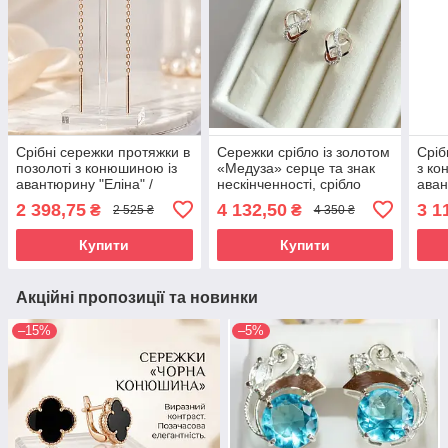
Срібні сережки протяжки в
Сережки срібло із золотом
Сріб
позолоті з конюшиною із
«Медуза» серце та знак
з ко
авантюрину "Еліна" /
нескінченності, срібло
аван
Стильні сережки-протяжки
925/375
цирк
2 398,75
4 132,50
3 1
₴
₴
2 525 ₴
4 350 ₴
зі срібла 925 проби
сере
сріб
Купити
Купити
Акційні пропозиції та новинки
–15%
–5%