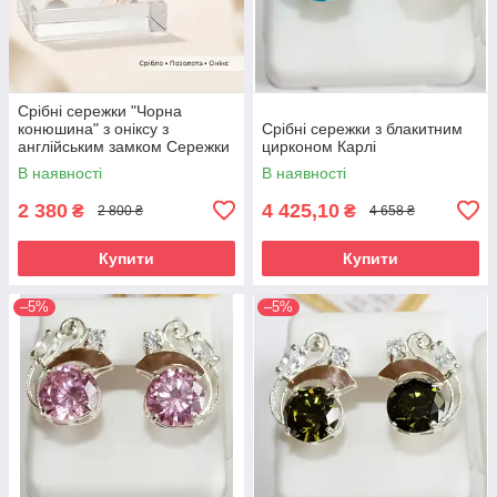
Срібні сережки "Чорна
конюшина" з оніксу з
Срібні сережки з блакитним
англійським замком Сережки
цирконом Карлі
срібло жіночі
В наявності
В наявності
2 380
4 425,10
₴
₴
2 800 ₴
4 658 ₴
Купити
Купити
–5%
–5%