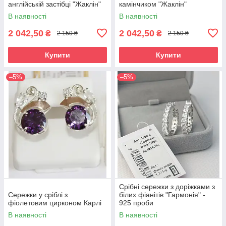
англійській застібці "Жаклін"
камінчиком "Жаклін"
В наявності
В наявності
2 042,50
2 042,50
₴
₴
2 150 ₴
2 150 ₴
Купити
Купити
–5%
–5%
Срібні сережки з доріжками з
Сережки у сріблі з
білих фіанітів "Гармонія" -
фіолетовим цирконом Карлі
925 проби
В наявності
В наявності