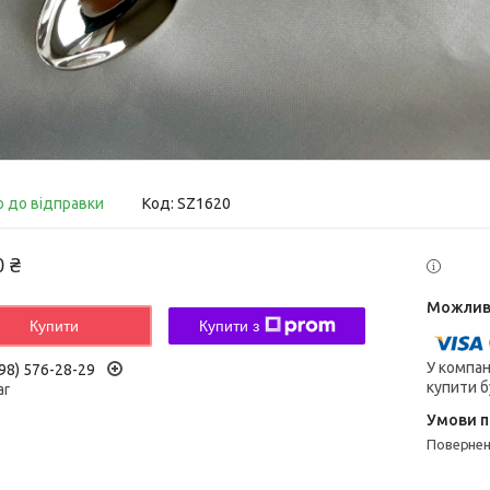
о до відправки
Код:
SZ1620
0 ₴
Купити
Купити з
У компан
98) 576-28-29
купити б
ar
поверне