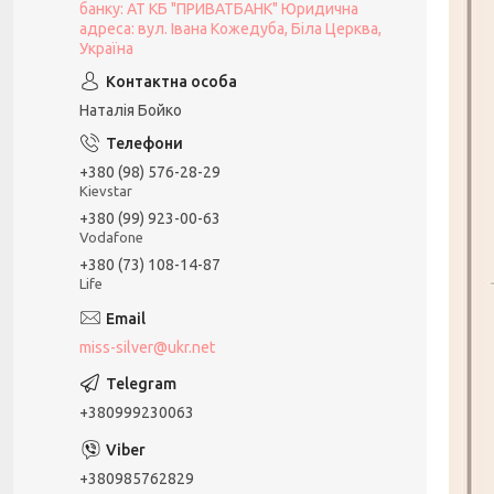
банку: АТ КБ "ПРИВАТБАНК" Юридична
адреса: вул. Івана Кожедуба, Біла Церква,
Україна
Наталія Бойко
+380 (98) 576-28-29
Kievstar
+380 (99) 923-00-63
Vodafone
+380 (73) 108-14-87
Life
miss-silver@ukr.net
+380999230063
+380985762829