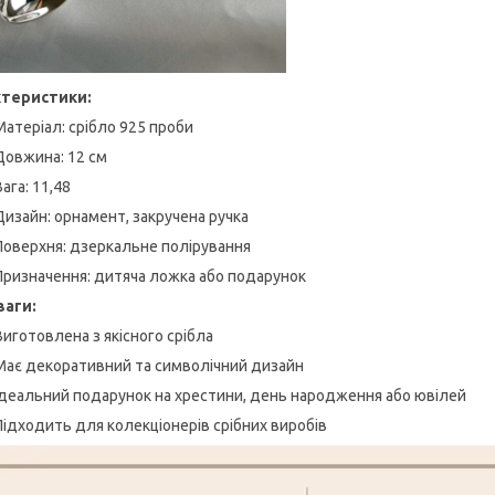
ктеристики:
Матеріал: срібло 925 проби
Довжина: 12 см
Вага: 11,48
Дизайн: орнамент, закручена ручка
Поверхня: дзеркальне полірування
Призначення: дитяча ложка або подарунок
ваги:
Виготовлена з якісного срібла
Має декоративний та символічний дизайн
Ідеальний подарунок на хрестини, день народження або ювілей
Підходить для колекціонерів срібних виробів