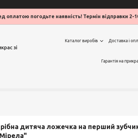
д оплатою погодьте наявність! Термін відправки 2-1
Каталог виробів
Доставка і оп
крас зі
Гарантія на прикр
рібна дитяча ложечка на перший зубчи
Мірела"