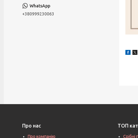
+380999230063
Про нас
ТОП кат
Про компанію
Срібні 