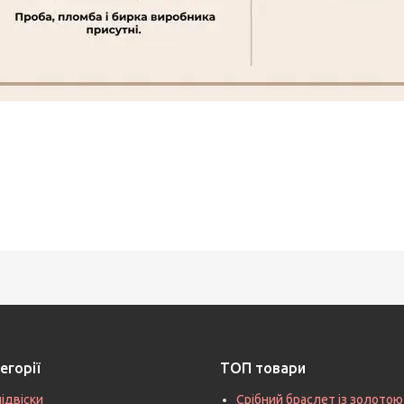
егорії
ТОП товари
підвіски
Срібний браслет із золотою