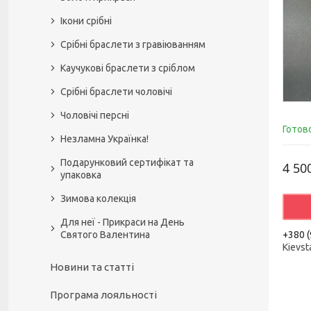
Ікони срібні
Срібні браслети з гравіюванням
Каучукові браслети з сріблом
Срібні браслети чоловічі
Чоловічі персні
Готов
Незламна Українка!
Подарунковий сертифікат та
4 50
упаковка
Зимова колекція
Для неї - Прикраси на День
Святого Валентина
+380 (
Kievst
Новини та статті
Програма лояльності