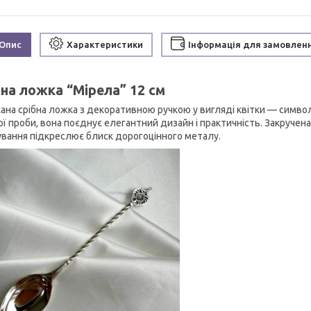
Опис
Характеристики
Інформація для замовлен
бна ложка “Мірела” 12 см
ана срібна ложка з декоративною ручкою у вигляді квітки — символо
ої проби, вона поєднує елегантний дизайн і практичність. Закручен
ування підкреслює блиск дорогоцінного металу.