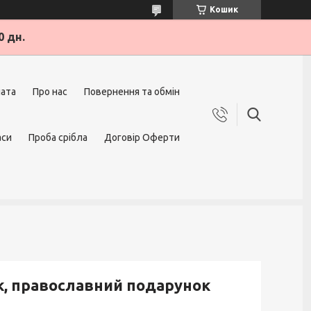
Кошик
0 дн.
лата
Про нас
Повернення та обмін
аси
Проба срібла
Договір Оферти
к, православний подарунок