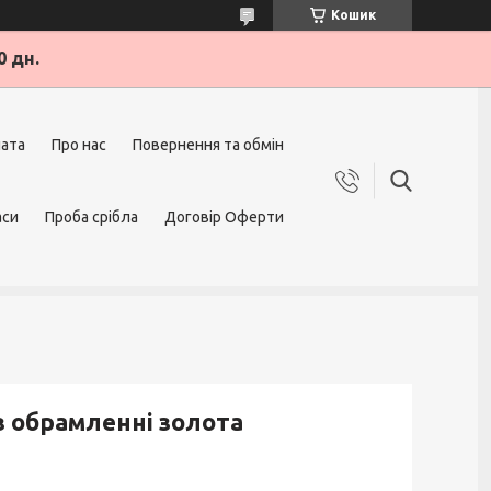
Кошик
0 дн.
лата
Про нас
Повернення та обмін
аси
Проба срібла
Договір Оферти
в обрамленні золота