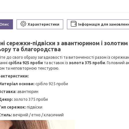
Опис
Характеристики
Інформація для замовлен
бні сережки-підвіски з авантюрином і золотим
ьору та благородства
те до свого образу загадковості та витонченості разом із сережка
анні
срібла 925 проби
та вставок із
золота 375 проби
. Головний 
ом та неповторною текстурою.
рактеристики:
Матеріал основи:
срібло 925 проби
Вставка:
авантюрин
Декор:
золото 375 проби
Тип сережок:
підвіски
Стиль:
вечірній / етно / класичний