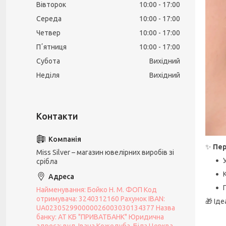
Вівторок
10:00
17:00
Середа
10:00
17:00
Четвер
10:00
17:00
Пʼятниця
10:00
17:00
Субота
Вихідний
Неділя
Вихідний
✨
Пер
Miss Silver – магазин ювелірних виробів зі
срібла
Найменування: Бойко Н. М. ФОП Код
отримувача: 3240312160 Рахунок IBAN:
🎁 Іде
UA023052990000026003030134377 Назва
банку: АТ КБ "ПРИВАТБАНК" Юридична