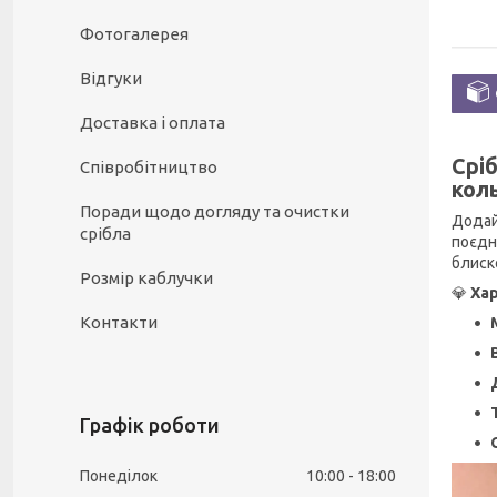
Фотогалерея
Відгуки
Доставка і оплата
Срі
Співробітництво
кол
Поради щодо догляду та очистки
Додай
срібла
поєдн
блиск
Розмір каблучки
💎
Ха
Контакти
Графік роботи
Понеділок
10:00
18:00