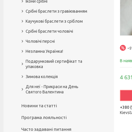
Ікони срібні
Срібні браслети з гравіюванням
Каучукові браслети з сріблом
Срібні браслети чоловічі
Чоловічі персні
–
Незламна Українка!
В ная
Подарунковий сертифікат та
упаковка
4 63
Зимова колекція
Для неї - Прикраси на День
Святого Валентина
Новини та статті
+380 (
Kievst
Програма лояльності
Часто задавані питання