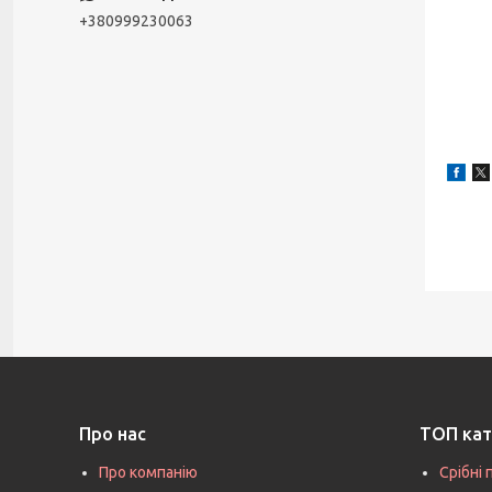
+380999230063
Про нас
ТОП кат
Про компанію
Срібні 