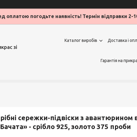
д оплатою погодьте наявність! Термін відправки 2-1
Каталог виробів
Доставка і оп
крас зі
Гарантія на прикр
рібні сережки-підвіски з авантюрином 
Бачата» - срібло 925, золото 375 проби