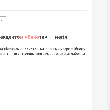
ня
 акценто
м «Бача
та» — магія
ми-підвісками
«Бачата»
, виконаними у гармонійному
акцент —
авантюрин
, який зачаровує своїм глибоким