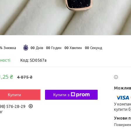
0
0
0
0
0
0
0
0
5%
Днів
Годин
Хвилин
Секунд
вності
Код:
SD0567а
1,25 ₴
4 875 ₴
Купити
Купити з
У компан
98) 576-28-29
купити б
ar
поверне