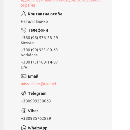
адреса: вул. Івана Кожедуба, Біла Церква,
Україна
Наталія Бойко
+380 (98) 576-28-29
Kievstar
+380 (99) 923-00-63
Vodafone
+380 (73) 108-14-87
Life
miss-silver@ukr.net
+380999230063
+380985762829