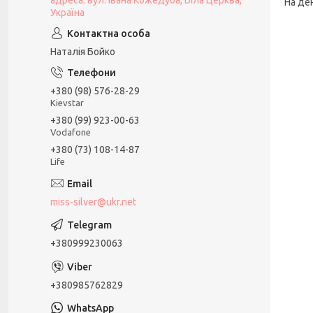
адреса: вул. Івана Кожедуба, Біла Церква,
На де
Україна
Наталія Бойко
+380 (98) 576-28-29
Kievstar
+380 (99) 923-00-63
Vodafone
+380 (73) 108-14-87
Life
miss-silver@ukr.net
+380999230063
+380985762829