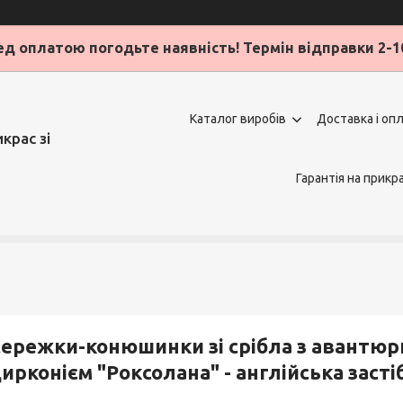
д оплатою погодьте наявність! Термін відправки 2-1
Каталог виробів
Доставка і оп
крас зі
Гарантія на прикр
ережки-конюшинки зі срібла з авантюр
ирконієм "Роксолана" - англійська засті