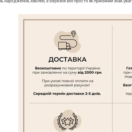
нь народження, ювілей, 8 Березня або просто як приємний знак уваг