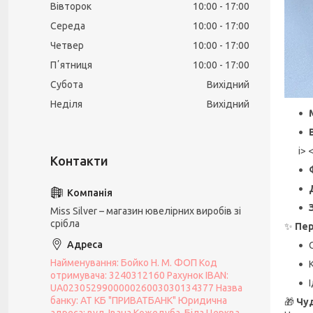
Вівторок
10:00
17:00
Середа
10:00
17:00
Четвер
10:00
17:00
Пʼятниця
10:00
17:00
Субота
Вихідний
Неділя
Вихідний
i> 
Miss Silver – магазин ювелірних виробів зі
срібла
✨
Пер
Найменування: Бойко Н. М. ФОП Код
отримувача: 3240312160 Рахунок IBAN:
UA023052990000026003030134377 Назва
банку: АТ КБ "ПРИВАТБАНК" Юридична
🎁
Чуд