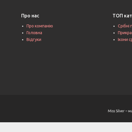
Про нас
ТОП кат
Про компанію
Срібні 
Головна
Прикра
Відгуки
Ікони с