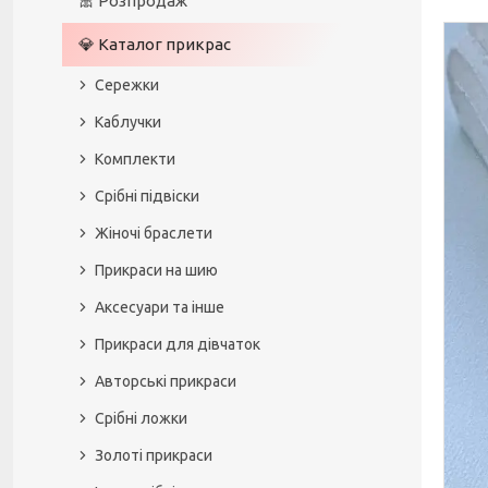
🎀 Розпродаж
💎 Каталог прикрас
Сережки
Каблучки
Комплекти
Срібні підвіски
Жіночі браслети
Прикраси на шию
Аксесуари та інше
Прикраси для дівчаток
Авторські прикраси
Срібні ложки
Золоті прикраси