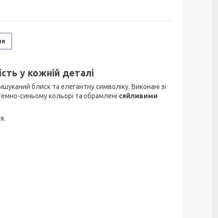
ня
сть у кожній деталі
вишуканий блиск та елегантну символіку. Виконані зі
темно-синьому кольорі та обрамлені
сяйливими
я.