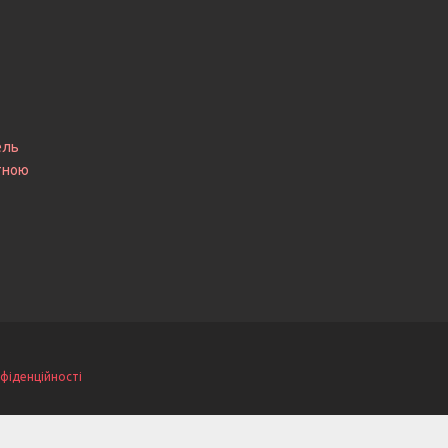
ель
итною
фіденційності