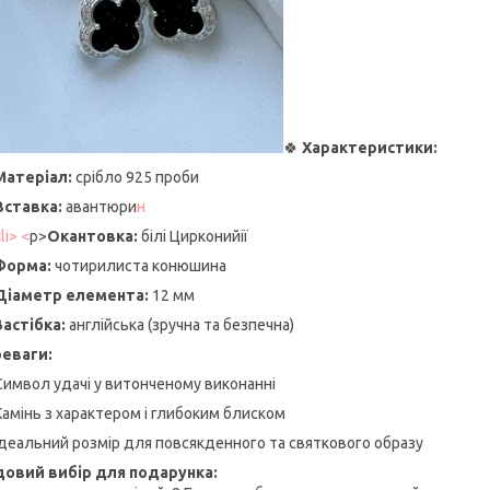
🍀
Характеристики:
Матеріал:
срібло 925 проби
Вставка:
авантюри
н
<
li> <
p>
Окантовка:
білі Цирконийії
Форма:
чотирилиста конюшина
Діаметр елемента:
12 мм
Застібка:
англійська (зручна та безпечна)
еваги:
Символ удачі у витонченому виконанні
Камінь з характером і глибоким блиском
Ідеальний розмір для повсякденного та святкового образу
овий вибір для подарунка: