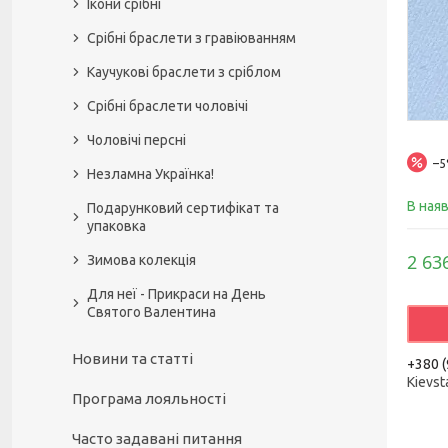
Ікони срібні
Срібні браслети з гравіюванням
Каучукові браслети з сріблом
Срібні браслети чоловічі
Чоловічі персні
–
Незламна Українка!
В ная
Подарунковий сертифікат та
упаковка
2 63
Зимова колекція
Для неї - Прикраси на День
Святого Валентина
Новини та статті
+380 (
Kievst
Програма лояльності
Часто задавані питання