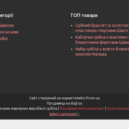
егорії
ТОП товари
підвіски
Срібний браслет із золотою
пластиною і перлами Шанті
си на шию
Каблучка срібна з жовтими і
рібні
блакитними фіанітами Шан
Набір срібла з жовто-блак
емаллю Мальва
Сайт створений на маркетплейсі
Prom.ua
Продавець на Bigl.ua
Miss Silver – магазин ювелірних виробів зі срібла |
Поскаржитися на контент
|
Політика кон
Select Language
▼