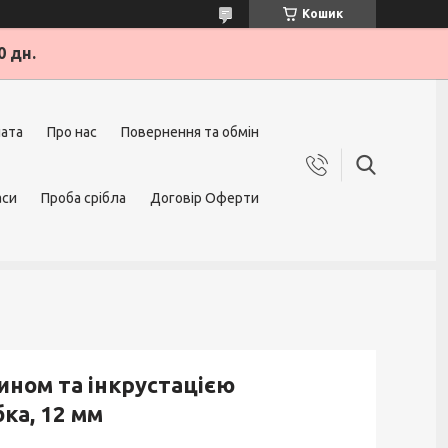
Кошик
0 дн.
лата
Про нас
Повернення та обмін
аси
Проба срібла
Договір Оферти
ином та інкрустацією
бка, 12 мм