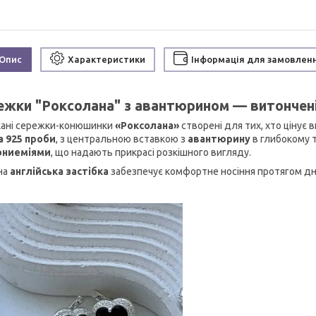
Опис
Характеристики
Інформація для замовлен
ежки "Роксолана" з авантюрином — витончені
ані сережки-конюшинки
«Роксолана»
створені для тих, хто цінує 
а 925 проби
, з центральною вставкою з
авантюрину
в глибокому 
ониеміями
, що надають прикрасі розкішного вигляду.
на
англійська застібка
забезпечує комфортне носіння протягом дн