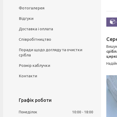
Фотогалерея
Відгуки
Доставка і оплата
Сер
Співробітництво
Вишук
Поради щодо догляду та очистки
срібл
срібла
цирк
Надій
Розмір каблучки
Контакти
Графік роботи
Понеділок
10:00
18:00