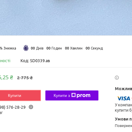
0
0
0
0
0
0
0
0
5%
Днів
Годин
Хвилин
Секунд
вності
Код:
SD0339.ав
6,25 ₴
2 775 ₴
Купити
Купити з
У компан
98) 576-28-29
купити б
ar
поверне