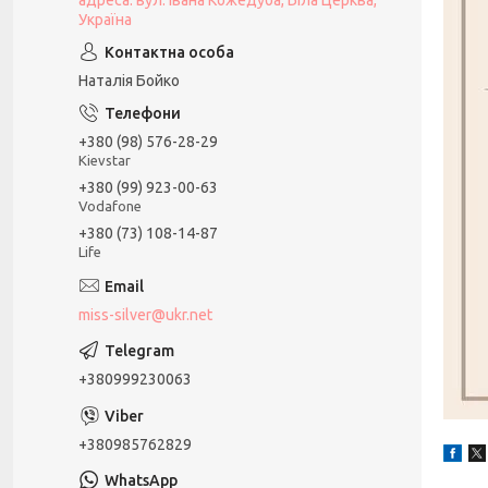
адреса: вул. Івана Кожедуба, Біла Церква,
Україна
Наталія Бойко
+380 (98) 576-28-29
Kievstar
+380 (99) 923-00-63
Vodafone
+380 (73) 108-14-87
Life
miss-silver@ukr.net
+380999230063
+380985762829