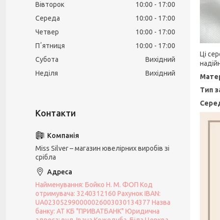
Вівторок
10:00
17:00
Середа
10:00
17:00
Четвер
10:00
17:00
Пʼятниця
10:00
17:00
Ці сер
Субота
Вихідний
надій
Неділя
Вихідний
Матер
Тип з
Серед
Miss Silver – магазин ювелірних виробів зі
срібла
Найменування: Бойко Н. М. ФОП Код
отримувача: 3240312160 Рахунок IBAN:
UA023052990000026003030134377 Назва
банку: АТ КБ "ПРИВАТБАНК" Юридична