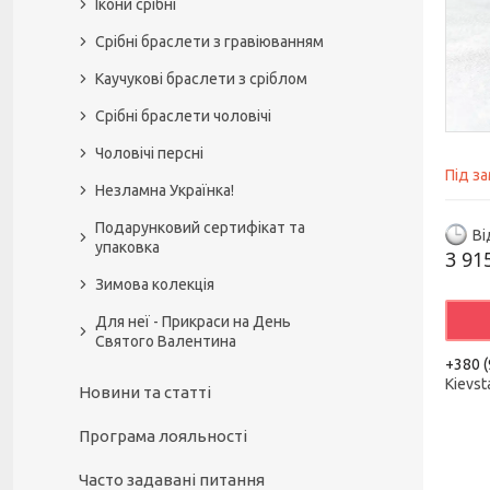
Ікони срібні
Срібні браслети з гравіюванням
Каучукові браслети з сріблом
Срібні браслети чоловічі
Чоловічі персні
Під з
Незламна Українка!
Подарунковий сертифікат та
Ві
упаковка
3 91
Зимова колекція
Для неї - Прикраси на День
Святого Валентина
+380 (
Kievst
Новини та статті
Програма лояльності
Часто задавані питання