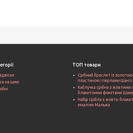
егорії
ТОП товари
підвіски
Срібний браслет із золотою
пластиною і перлами Шанті
си на шию
Каблучка срібна з жовтими і
рібні
блакитними фіанітами Шан
Набір срібла з жовто-блак
емаллю Мальва