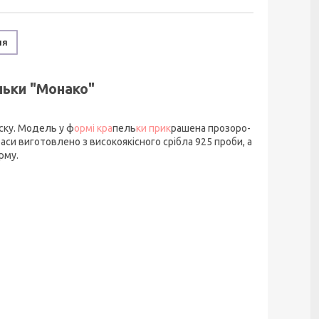
ня
ельки "Монако"
ку. Модель у ф
ормі кра
пель
ки прик
рашена прозоро-
си виготовлено з високоякісного срібла 925 проби, а
рму.