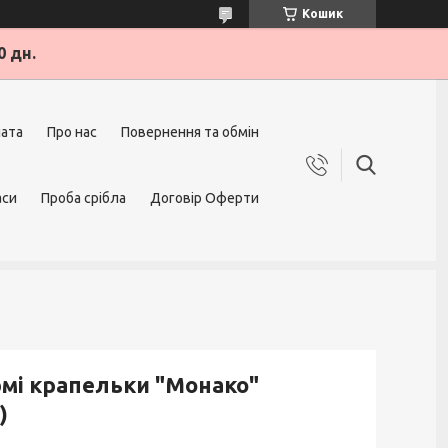
Кошик
0 дн.
лата
Про нас
Повернення та обмін
аси
Проба срібла
Договір Оферти
рмі крапельки "Монако"
)