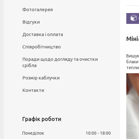
Фотогалерея
Відгуки
Доставка і оплата
Міні
Співробітництво
Вишук
Поради щодо догляду та очистки
блаки
срібла
тепли
Розмір каблучки
Контакти
Графік роботи
Понеділок
10:00
18:00