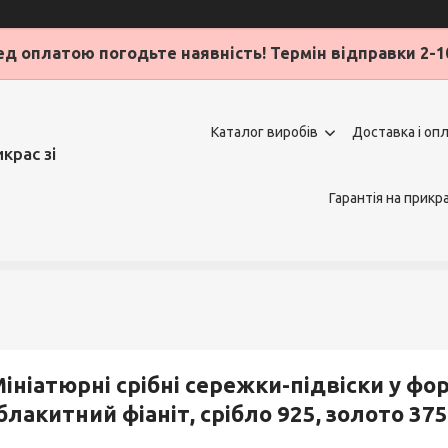
д оплатою погодьте наявність! Термін відправки 2-1
Каталог виробів
Доставка і оп
крас зі
Гарантія на прикр
ініатюрні срібні сережки-підвіски у фо
блакитний фіаніт, срібло 925, золото 375