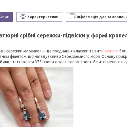
Опис
Характеристики
Інформація для замовлен
атюрні срібні сережки-підвіски у формі крап
ані сережки «Монако» — це поєднання класики та вит
онченого
блис
тним фіанітом, що нагадує сяйво Середземного моря. Основу прикра
й акцент із золота 375 проби додає елегантності й витонченого ша