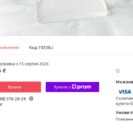
амовлення
Код:
Г0338.с
дправка з 15 серпня 2026
5 ₴
Купити
Купити з
У компан
98) 576-28-29
купити б
ar
поверне