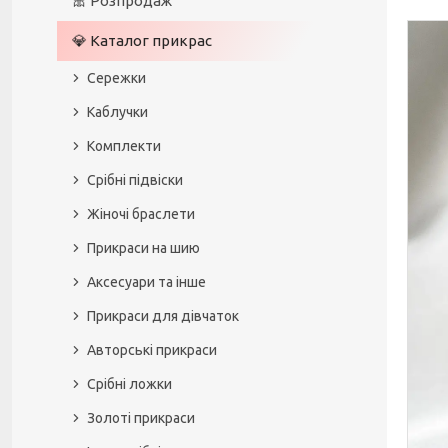
🎀 Розпродаж
💎 Каталог прикрас
Сережки
Каблучки
Комплекти
Срібні підвіски
Жіночі браслети
Прикраси на шию
Аксесуари та інше
Прикраси для дівчаток
Авторські прикраси
Срібні ложки
Золоті прикраси