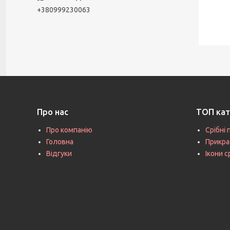
+380999230063
Про нас
ТОП кат
Про компанію
Срібні 
Головна
Прикра
Відгуки
Ікони с