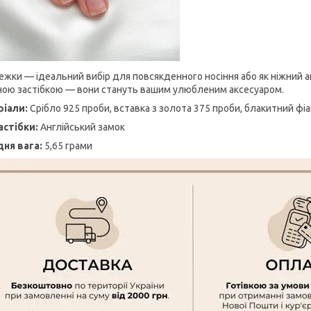
ежки — ідеальний вибір для повсякденного носіння або як ніжний ак
ною застібкою — вони стануть вашим улюбленим аксесуаром.
іали:
Срібло 925 проби, вставка з золота 375 проби, блакитний фіа
астібки:
Англійський замок
ня вага:
5,65 грами