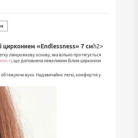
ня
і цирконием «Endlessness» 7 см
h2>
 легку ланцюжкову основу, яка вільно протягується
нності
, що доповнена невеликим білим цирконієм
 обтяжуючи вухо. Надзвичайно легкі, комфортні у