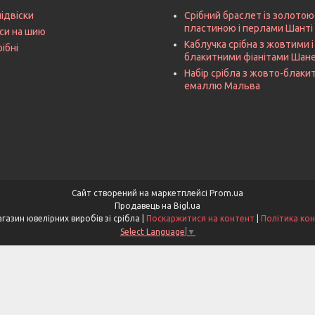
підвіски
Срібний браслет із золотою
пластиною і перлами Шанті
си на шию
Каблучка срібна з жовтими і
рібні
блакитними фіанітами Шан
Набір срібла з жовто-блак
емаллю Мальва
Сайт створений на маркетплейсі
Prom.ua
Продавець на Bigl.ua
Miss Silver – магазин ювелірних виробів зі срібла |
Поскаржитися на контент
|
Політика кон
Select Language
▼