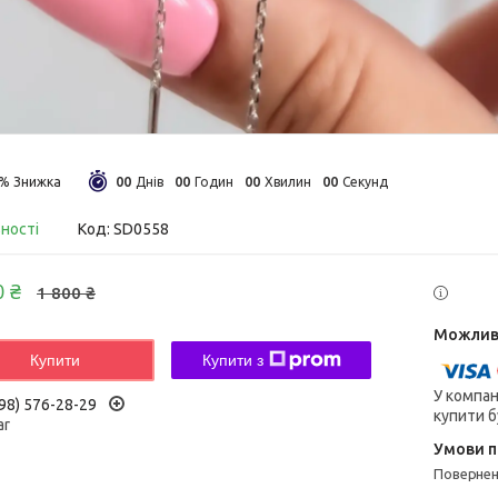
0
0
0
0
0
0
0
0
5%
Днів
Годин
Хвилин
Секунд
вності
Код:
SD0558
0 ₴
1 800 ₴
Купити
Купити з
У компан
98) 576-28-29
купити б
ar
поверне