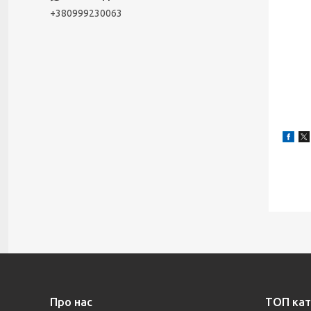
+380999230063
Про нас
ТОП кат