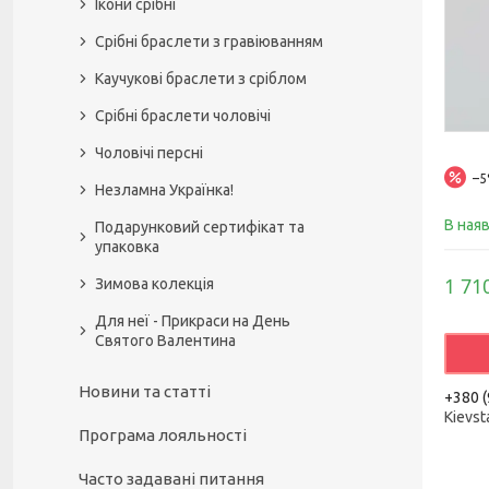
Ікони срібні
Срібні браслети з гравіюванням
Каучукові браслети з сріблом
Срібні браслети чоловічі
Чоловічі персні
–
Незламна Українка!
В ная
Подарунковий сертифікат та
упаковка
1 71
Зимова колекція
Для неї - Прикраси на День
Святого Валентина
Новини та статті
+380 (
Kievst
Програма лояльності
Часто задавані питання