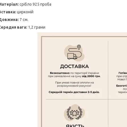
Матеріал:
срібло 925 проба
Вставка:
цирконій
Довжина:
7 см.
Середня вага:
1,2 грами