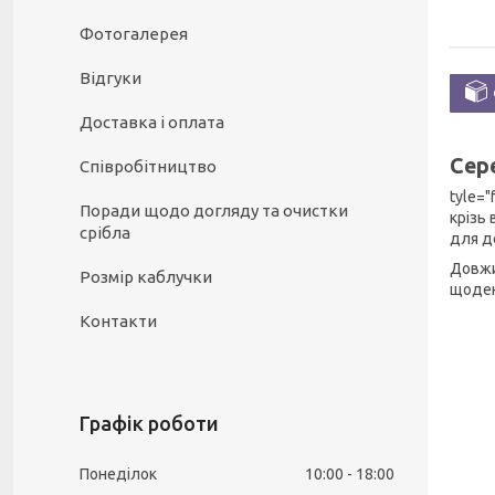
Фотогалерея
Відгуки
Доставка і оплата
Сере
Співробітництво
tyle="
Поради щодо догляду та очистки
крізь
срібла
для д
Довжи
Розмір каблучки
щоден
Контакти
Графік роботи
Понеділок
10:00
18:00