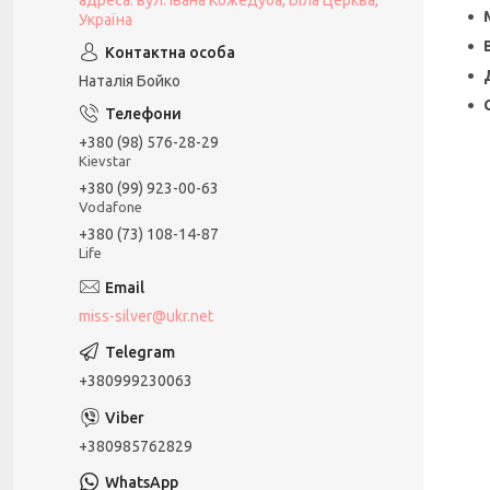
адреса: вул. Івана Кожедуба, Біла Церква,
Україна
Наталія Бойко
+380 (98) 576-28-29
Kievstar
+380 (99) 923-00-63
Vodafone
+380 (73) 108-14-87
Life
miss-silver@ukr.net
+380999230063
+380985762829