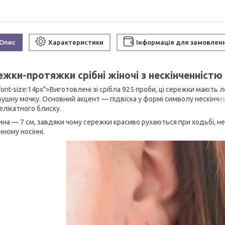
Опис
Характеристики
Інформація для замовлен
жки-протяжки срібні жіночі з нескінченністю 
font-size:14px">Виготовлені зі срібла 925 проби, ці сережки мають
 вушну мочку. Основний акцент — підвіска у формі символу нескінч
е
елікатного блиску.
на — 7 см, завдяки чому сережки красиво рухаються при ходьбі, не
ному носінні.