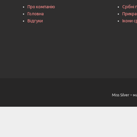
Про компанію
Срібні 
Головна
Прикра
Відгуки
Ікони с