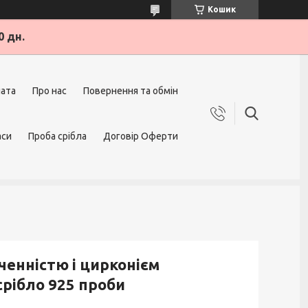
Кошик
0 дн.
лата
Про нас
Повернення та обмін
аси
Проба срібла
Договір Оферти
ченністю і цирконієм
срібло 925 проби