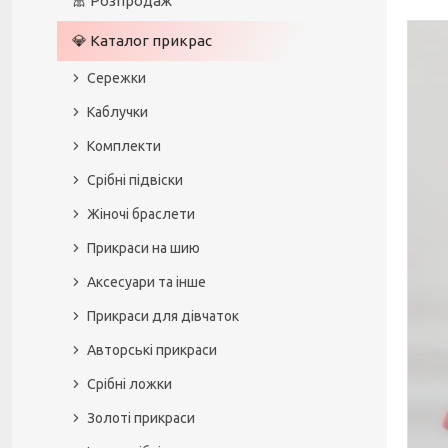
🎀 Розпродаж
💎 Каталог прикрас
Сережки
Каблучки
Комплекти
Срібні підвіски
Жіночі браслети
Прикраси на шию
Аксесуари та інше
Прикраси для дівчаток
Авторські прикраси
Срібні ложки
Золоті прикраси