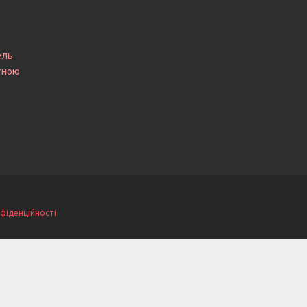
ель
итною
фіденційності