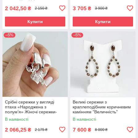
камінням
2 042,50
3 705
₴
₴
2 150 ₴
3 900 ₴
Купити
Купити
–5%
–5%
Срібні сережки у вигляді
Великі сережки з
птаха «Народжена з
краплеподібним коричневим
полум’я» Жіночі сережки-
камінням "Величність"
фенікс срібні 925 проба
В наявності
В наявності
2 066,25
7 600
₴
₴
2 175 ₴
8 000 ₴