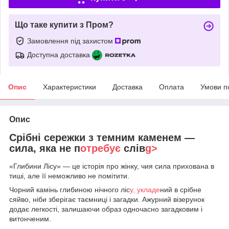
Що таке купити з Пром?
Замовлення під захистом
Доступна доставка
Опис
Характеристики
Доставка
Оплата
Умови п
Опис
Срібні сережки з темним каменем —
сила, яка не п
отребує
слів
g>
«Глибини Лісу» — це історія про жінку, чия сила прихована в
тиші, але її неможливо не помітити.
Чорний камінь глибиною нічного ліс
у, укладе
ний в срібне
сяйво, ніби зберігає таємниці і загадки. Ажурний візерунок
додає легкості, залишаючи образ одночасно загадковим і
витонченим.