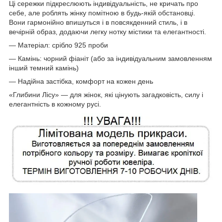
Ці сережки підкреслюють індивідуальність, не кричать про
себе, але роблять жінку помітною в будь-якій обстановці.
Вони гармонійно впишуться і в повсякденний стиль, і в
вечірній образ, додаючи легку нотку містики та елегантності.
— Матеріал: срібло 925 проби
— Камінь: чорний фіаніт (або за індивідуальним замовленням
інший темний камінь)
— Надійна застібка, комфорт на кожен день
«Глибини Лісу» — для жінок, які цінують загадковість, силу і
елегантність в кожному русі.