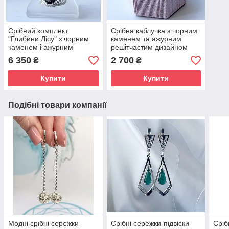
Срібний комплект
Срібна каблучка з чорним
"Глибини Лісу" з чорним
каменем та ажурним
каменем і ажурним
решітчастим дизайном
дизайном (сережки і
«Глибини Лісу», проба
6 350
2 700
₴
₴
каблучка)
925
Купити
Купити
Подібні товари компанії
Модні срібні сережки
Срібні сережки-підвіски
Сріб