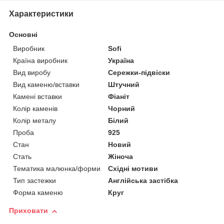
Характеристики
Основні
Виробник
Sofi
Країна виробник
Україна
Вид виробу
Сережки-підвіски
Вид каменю/вставки
Штучний
Камені вставки
Фіаніт
Колір каменів
Чорний
Колір металу
Білий
Проба
925
Стан
Новий
Стать
Жіноча
Тематика малюнка/форми
Східні мотиви
Тип застежки
Англійська застібка
Форма каменю
Круг
Приховати