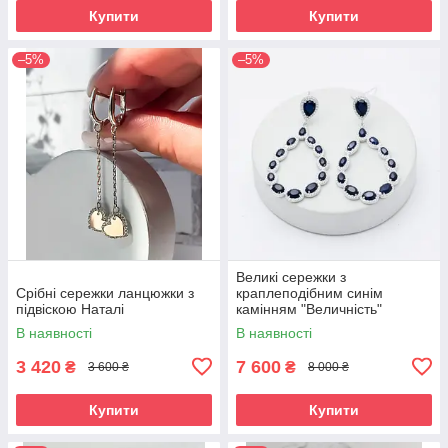
Купити
Купити
–5%
–5%
Великі сережки з
Срібні сережки ланцюжки з
краплеподібним синім
підвіскою Наталі
камінням "Величність"
В наявності
В наявності
3 420
7 600
₴
₴
3 600 ₴
8 000 ₴
Купити
Купити