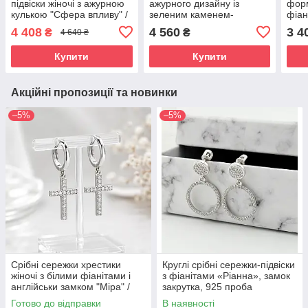
підвіски жіночі з ажурною
ажурного дизайну із
форм
кулькою "Сфера впливу" /
зеленим каменем-
фіан
Сережки срібло 925 проби
краплею «Енсо» проба
925 
4 408
4 560
3 4
₴
₴
4 640 ₴
925
Купити
Купити
Акційні пропозиції та новинки
–5%
–5%
Срібні сережки хрестики
Круглі срібні сережки-підвіски
жіночі з білими фіанітами і
з фіанітами «Ріанна», замок
англійськи замком "Міра" /
закрутка, 925 проба
Стильні сережки срібло з
Готово до відправки
В наявності