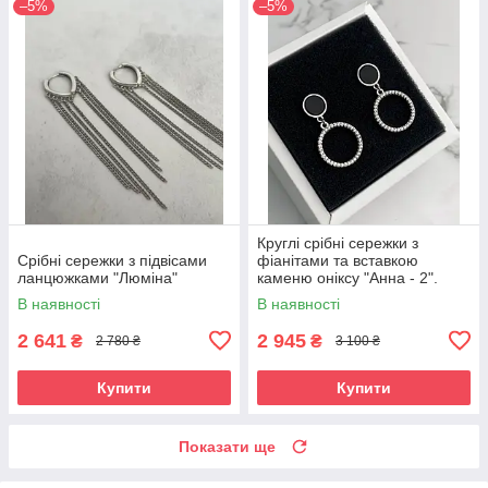
–5%
–5%
Круглі срібні сережки з
Срібні сережки з підвісами
фіанітами та вставкою
ланцюжками "Люміна"
каменю оніксу "Анна - 2".
В наявності
В наявності
2 641
2 945
₴
₴
2 780 ₴
3 100 ₴
Купити
Купити
Показати ще