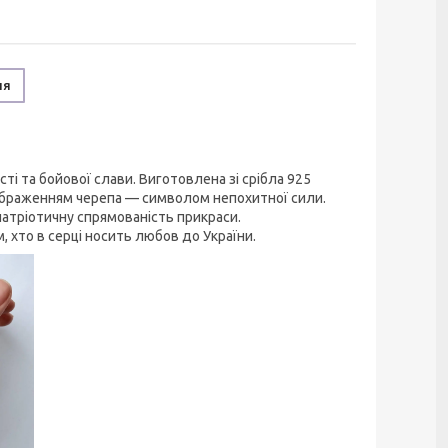
ня
ті та бойової слави. Виготовлена зі срібла 925
ображенням черепа — символом непохитної сили.
патріотичну спрямованість прикраси.
 хто в серці носить любов до України.