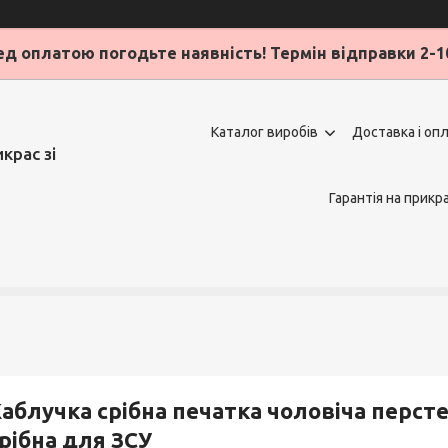
д оплатою погодьте наявність! Термін відправки 2-1
Каталог виробів
Доставка і оп
крас зі
Гарантія на прикр
аблучка срібна печатка чоловіча перст
рібна для ЗСУ