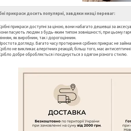
бні прикраси досить популярні, завдяки низці переваг:
Срібні прикраси доступні за ціною, вони набагато дешевші за аксесу
Вони пасують людям з будь-яким типом зовнішності, при цьому гар
інням, як виробним, так і дорогоцінним.
Простота догляду. Багато часу протирання срібних прикрас не займа
Срібло не викликає алергічних реакцій, більш того, має антисептичні
Срібло добре обробляється і поєднується з одягом різного стилю.