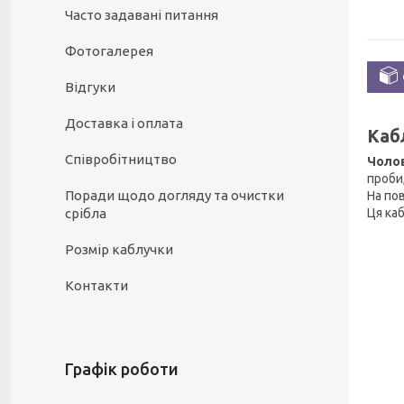
Часто задавані питання
Фотогалерея
Відгуки
Доставка і оплата
Кабл
Співробітництво
Чолов
проби
Поради щодо догляду та очистки
На по
срібла
Ця ка
Розмір каблучки
Контакти
Графік роботи