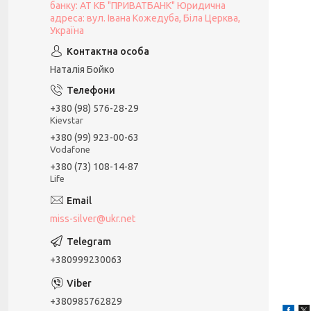
банку: АТ КБ "ПРИВАТБАНК" Юридична
адреса: вул. Івана Кожедуба, Біла Церква,
Україна
Наталія Бойко
+380 (98) 576-28-29
Kievstar
+380 (99) 923-00-63
Vodafone
+380 (73) 108-14-87
Life
miss-silver@ukr.net
+380999230063
+380985762829