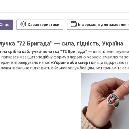
Опис
Характеристики
Інформація для замовлен
учка "72 Бригада" — сила, гідність, Україна
іча срібна каблучка-печатка "72 Бригада"
— це втілення мужнос
, прикраса має щитоподібну форму з червоно-чорною емаллю та з
верхні вигравірувано напис
«Україна або смерть»
, що підкреслює 
блучка ідеально підходить військовослужбовцям, ветеранам та всім,