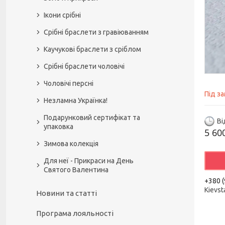
Ікони срібні
Срібні браслети з гравіюванням
Каучукові браслети з сріблом
Срібні браслети чоловічі
Чоловічі персні
Під з
Незламна Українка!
Подарунковий сертифікат та
Ві
упаковка
5 60
Зимова колекція
Для неї - Прикраси на День
Святого Валентина
+380 (
Kievst
Новини та статті
Програма лояльності