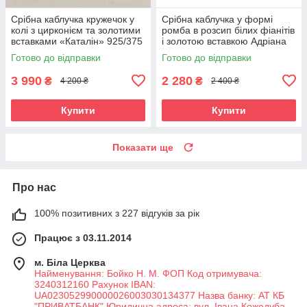
Срібна каблучка кружечок у
Срібна каблучка у формі
колі з цирконієм та золотими
ромба в розсип білих фіанітів
вставками «Каталін» 925/375
і золотою вставкою Адріана
Готово до відправки
Готово до відправки
3 990
2 280
₴
₴
4 200 ₴
2 400 ₴
Купити
Купити
Показати ще
Про нас
100% позитивних з 227 відгуків за рік
Працює з 03.11.2014
м. Біла Церква
Найменування: Бойко Н. М. ФОП Код отримувача:
3240312160 Рахунок IBAN:
UA023052990000026003030134377 Назва банку: АТ КБ
"ПРИВАТБАНК" Юридична адреса: вул. Івана Кожедуба,