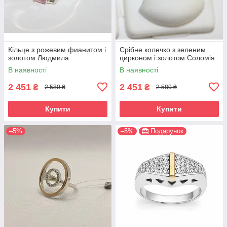
Кільце з рожевим фианитом і
Срібне колечко з зеленим
золотом Людмила
цирконом і золотом Соломія
В наявності
В наявності
2 451
2 451
₴
₴
2 580 ₴
2 580 ₴
Купити
Купити
–5%
–5%
Подарунок