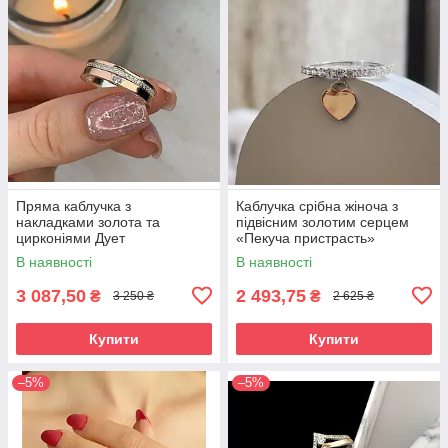
Пряма каблучка з
Каблучка срібна жіноча з
накладками золота та
підвісним золотим серцем
цирконіями Дует
«Пекуча пристрасть»
Каблучка зі срібла 925 проби
В наявності
В наявності
та золота 375 проби
3 087,50
2 493,75
₴
₴
3 250 ₴
2 625 ₴
Купити
Купити
–5%
–5%