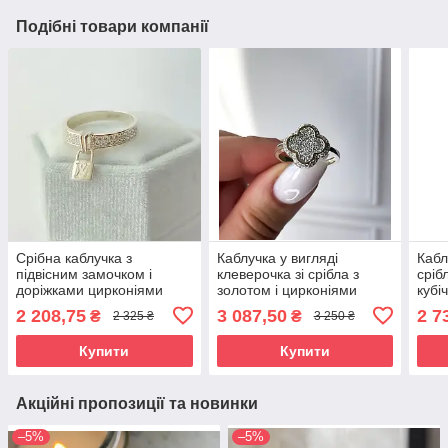
Подібні товари компанії
Срібна каблучка з
Каблучка у вигляді
Кабл
підвісним замочком і
клеверочка зі срібла з
сріб
доріжками цирконіями
золотом і цирконіями
кубі
"Скарб" - 925 проби
Самоцвіт
2 208,75
3 087,50
2 7
₴
₴
2 325 ₴
3 250 ₴
Купити
Купити
Акційні пропозиції та новинки
–5%
–5%