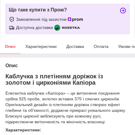
Що таке купити з Пром?
Замовлення під захистом
Доступна доставка
Опис
Характеристики
Доставка
Оплата
Умови п
Опис
Каблучка з плетінням доріжок із
золотом і цирконіями Капіора
Елегантна каблучка «Капіора» – це витончене поєднання
срібла 925 проби, золотих вставок 375 і сяючих цирконіїв.
Оригінальний дизайн із плетінням доріжок створює ефект
глибини та об'ємності, додаючи прикрасі унікального шарму.
Блискучі цирконії виблискують при кожному русі,
підкреслюючи витонченість та жіночність власниці.
Характеристики: