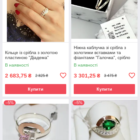
Ніжна каблучка зі срібла з
Кільце із срібла з золотою
золотими вставками та
пластиною "Діадема"
фіанітами "Галочка", срібло
925 / золото 375
В наявності
В наявності
2 683,75
3 301,25
₴
₴
2 825 ₴
3 475 ₴
Купити
Купити
–5%
–5%