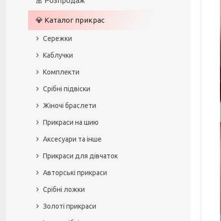
🎀 Розпродаж
💎 Каталог прикрас
Сережки
Каблучки
Комплекти
Срібні підвіски
Жіночі браслети
Прикраси на шию
Аксесуари та інше
Прикраси для дівчаток
Авторські прикраси
Срібні ложки
Золоті прикраси