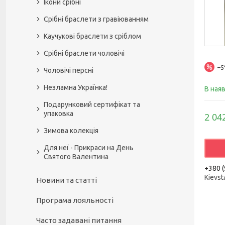
Ікони срібні
Срібні браслети з гравіюванням
Каучукові браслети з сріблом
Срібні браслети чоловічі
–
Чоловічі персні
Незламна Українка!
В ная
Подарунковий сертифікат та
упаковка
2 04
Зимова колекція
Для неї - Прикраси на День
Святого Валентина
+380 (
Kievst
Новини та статті
Програма лояльності
Часто задавані питання