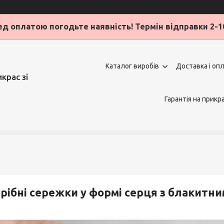
д оплатою погодьте наявність! Термін відправки 2-1
Каталог виробів
Доставка і оп
крас зі
Гарантія на прикр
рібні сережки у формі серця з блакитн