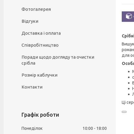
Фотогалерея
Відгуки
Доставка і оплата
Срібн
Вишук
Співробітництво
роман
для о
Поради щодо догляду та очистки
срібла
Особл
Розмір каблучки
Контакти
Ці се
Графік роботи
Понеділок
10:00
18:00