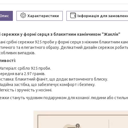
Опис
Характеристики
Інформація для замовлен
і сережки у формі серця з блакитним камінчиком "Жаклін"
ані срібні сережки 925 проби у формі серця з ніжним блакитним ка
тичного та елегантного образу. Делікатний дизайн сережок робить 
собливих випадків.
ивості:
Матеріал: срібло 925 проби.
середня вага 2.97 грамів.
Вставка: блакитний фіаніт, що додає витонченого блиску.
Надійна застібка, що забезпечує комфорт і безпеку.
Легкість і зручність у носінні.
режки стануть чудовим подарунком для коханої людини або стильн