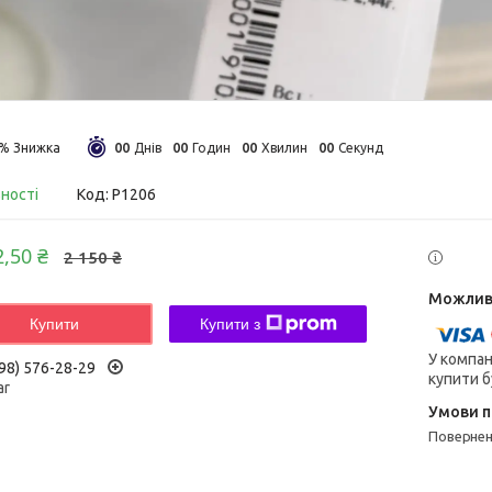
0
0
0
0
0
0
0
0
5%
Днів
Годин
Хвилин
Секунд
вності
Код:
Р1206
2,50 ₴
2 150 ₴
Купити
Купити з
У компан
98) 576-28-29
купити б
ar
поверне