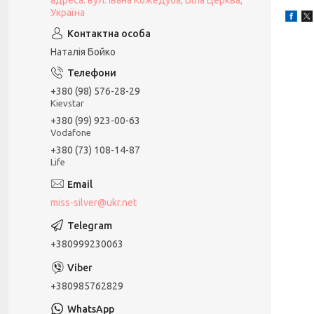
адреса: вул. Івана Кожедуба, Біла Церква,
Україна
Наталія Бойко
+380 (98) 576-28-29
Kievstar
+380 (99) 923-00-63
Vodafone
+380 (73) 108-14-87
Life
miss-silver@ukr.net
+380999230063
+380985762829