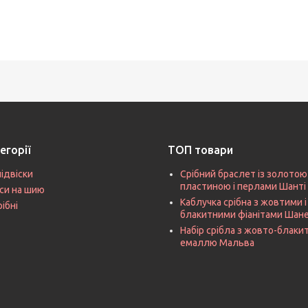
егорії
ТОП товари
підвіски
Срібний браслет із золотою
пластиною і перлами Шанті
си на шию
Каблучка срібна з жовтими і
рібні
блакитними фіанітами Шан
Набір срібла з жовто-блак
емаллю Мальва