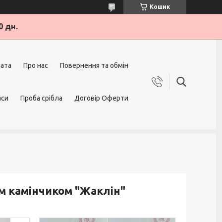
Кошик
0 дн.
лата
Про нас
Повернення та обмін
аси
Проба срібла
Договір Оферти
им камінчиком "Жаклін"