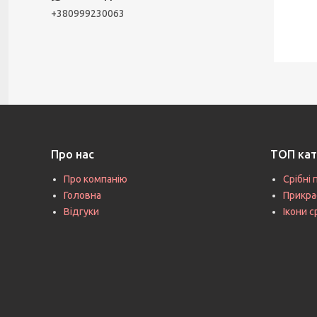
+380999230063
Про нас
ТОП кат
Про компанію
Срібні 
Головна
Прикра
Відгуки
Ікони с