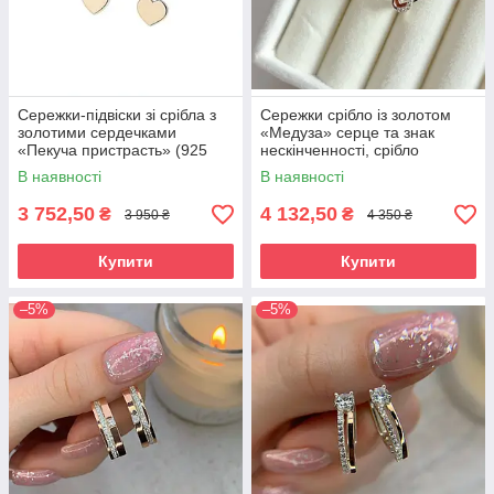
Сережки-підвіски зі срібла з
Сережки срібло із золотом
золотими сердечками
«Медуза» серце та знак
«Пекуча пристрасть» (925
нескінченності, срібло
проба + 375 проба)
925/375
В наявності
В наявності
3 752,50
4 132,50
₴
₴
3 950 ₴
4 350 ₴
Купити
Купити
–5%
–5%