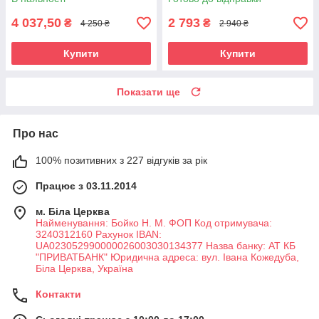
4 037,50
2 793
₴
₴
4 250 ₴
2 940 ₴
Купити
Купити
Показати ще
Про нас
100% позитивних з 227 відгуків за рік
Працює з 03.11.2014
м. Біла Церква
Найменування: Бойко Н. М. ФОП Код отримувача:
3240312160 Рахунок IBAN:
UA023052990000026003030134377 Назва банку: АТ КБ
"ПРИВАТБАНК" Юридична адреса: вул. Івана Кожедуба,
Біла Церква, Україна
Контакти