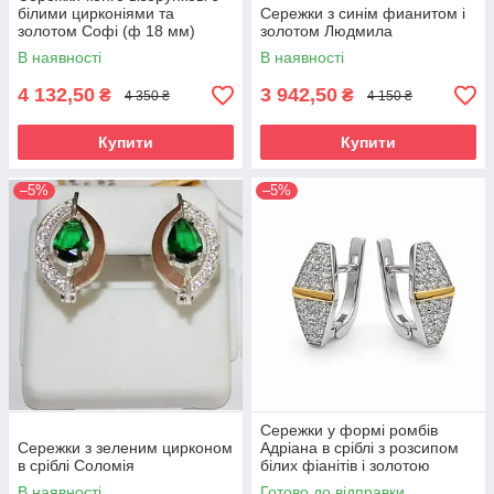
білими цирконіями та
Сережки з синім фианитом і
золотом Софі (ф 18 мм)
золотом Людмила
В наявності
В наявності
4 132,50
3 942,50
₴
₴
4 350 ₴
4 150 ₴
Купити
Купити
–5%
–5%
Сережки у формі ромбів
Сережки з зеленим цирконом
Адріана в сріблі з розсипом
в сріблі Соломія
білих фіанітів і золотою
вставкою
В наявності
Готово до відправки