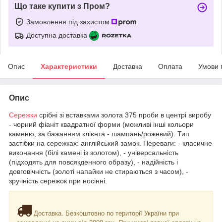
Що таке купити з Пром?
Замовлення під захистом
Доступна доставка
Опис
Характеристики
Доставка
Оплата
Умови 
Опис
Сережки
срібні зі вставками золота 375 проби в центрі виробу
- чорний фіаніт квадратної форми (можливі інші кольори
каменю, за бажанням клієнта - шампань/рожевий). Тип
застібки на сережках: англійський замок. Переваги: - класичне
виконання (білі камені із золотом), - універсальність
(підходять для повсякденного образу), - надійність і
довговічність (золоті напайки не стираються з часом), -
зручність сережок при носінні.
Доставка. Безкоштовно по території України при