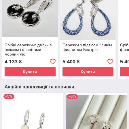
Срібні сережки-підвіски з
Сережки з підвісом і синім
Сріб
оніксом і фіанітами
фианитом Беатріче
фиан
Чорний ліс
4 133
5 400
5 4
₴
₴
Купити
Купити
Акційні пропозиції та новинки
–5%
–5%