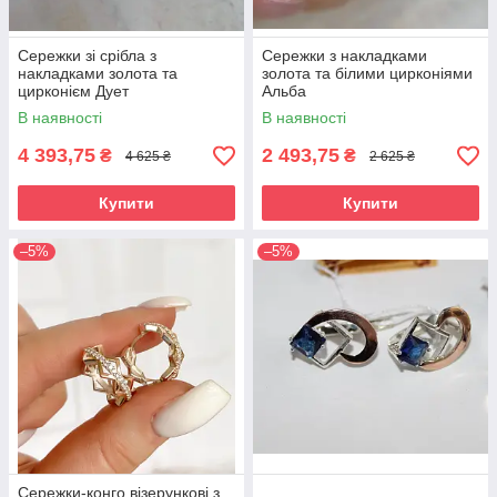
Сережки зі срібла з
Сережки з накладками
накладками золота та
золота та білими цирконіями
цирконієм Дует
Альба
В наявності
В наявності
4 393,75
2 493,75
₴
₴
4 625 ₴
2 625 ₴
Купити
Купити
–5%
–5%
Сережки-конго візерункові з