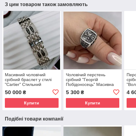
З цим товаром також замовляють
Масивний чоловічий
Чоловічий перстень
Перс
срібний браслет у стилі
срібний "Георгій
сріб
"Cartier" Стильний
Побідоносець" Масивна
"Вол
браслет для чоловіків зі
чоловіча каблучка оберіг зі
для 
50 000
5 300
4 6
₴
₴
срібла
срібла
Купити
Купити
Подібні товари компанії