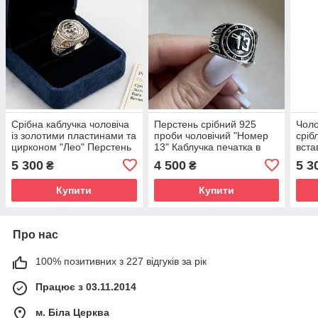
Срібна каблучка чоловіча
Перстень срібний 925
Чоло
із золотими пластинами та
проби чоловічий "Номер
сріб
цирконом "Лео" Перстень
13" Каблучка печатка в
вста
чоловічий срібло
подарунок зі срібла
стил
5 300
4 500
5 3
₴
₴
чоловіче
925 
Купити
Купити
Про нас
100% позитивних з 227 відгуків за рік
Працює з 03.11.2014
м. Біла Церква