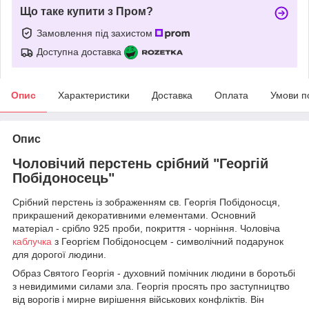
Що таке купити з Пром?
Замовлення під захистом
Доступна доставка
Опис
Характеристики
Доставка
Оплата
Умови п
Опис
Чоловічий перстень срібний "Георгій
Побідоносець"
Срібний перстень із зображенням св. Георгія Побідоносця,
прикрашений декоративними елементами. Основний
матеріал - срібло 925 проби, покриття - чорніння. Чоловіча
каблучка
з Георгієм Побідоносцем - символічний подарунок
для дорогої людини.
Образ Святого Георгія - духовний помічник людини в боротьбі
з невидимими силами зла. Георгія просять про заступництво
від ворогів і мирне вирішення військових конфліктів. Він