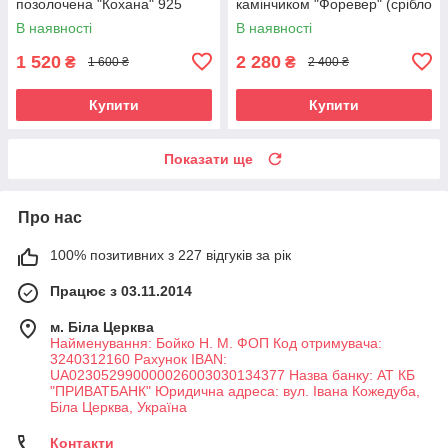
позолочена "Кохана" 925
камінчиком "Форевер" (срібло
проби
925, золото 375 проби)
В наявності
В наявності
1 520
2 280
₴
₴
1 600 ₴
2 400 ₴
Купити
Купити
Показати ще
Про нас
100% позитивних з 227 відгуків за рік
Працює з 03.11.2014
м. Біла Церква
Найменування: Бойко Н. М. ФОП Код отримувача:
3240312160 Рахунок IBAN:
UA023052990000026003030134377 Назва банку: АТ КБ
"ПРИВАТБАНК" Юридична адреса: вул. Івана Кожедуба,
Біла Церква, Україна
Контакти