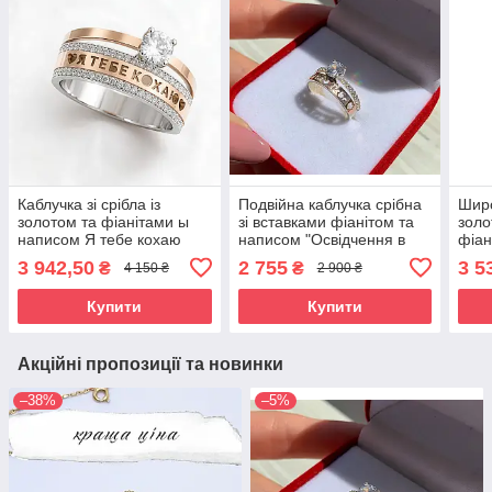
Каблучка зі срібла із
Подвійна каблучка срібна
Широ
золотом та фіанітами ы
зі вставками фіанітом та
золо
написом Я тебе кохаю
написом "Освідчення в
фіан
"Єдина" / Срібне кільце
коханні" Перстень з
Вояж
3 942,50
2 755
3 5
₴
₴
4 150 ₴
2 900 ₴
жіноче
фіанітом
Купити
Купити
Акційні пропозиції та новинки
–38%
–5%