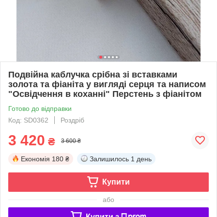
Подвійна каблучка срібна зі вставками
золота та фіаніта у вигляді серця та написом
"Освідчення в коханні" Перстень з фіанітом
Готово до відправки
Код: SD0362
Роздріб
3 420
₴
3 600 ₴
Економія
180 ₴
Залишилось
1 день
Купити
або
Купити з