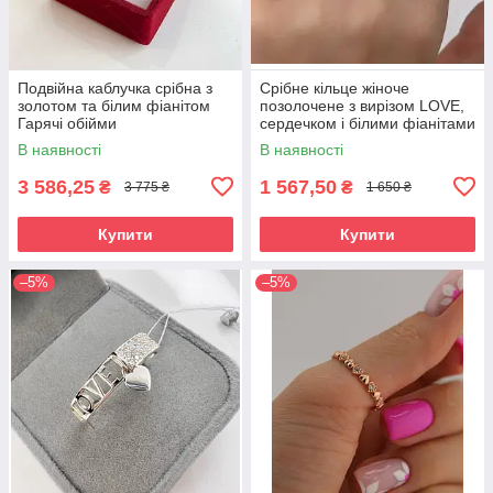
Подвійна каблучка срібна з
Срібне кільце жіноче
золотом та білим фіанітом
позолочене з вирізом LOVE,
Гарячі обійми
сердечком і білими фіанітами
/ Модна каблучка срібло 925
В наявності
В наявності
проби
3 586,25
1 567,50
₴
₴
3 775 ₴
1 650 ₴
Купити
Купити
–5%
–5%