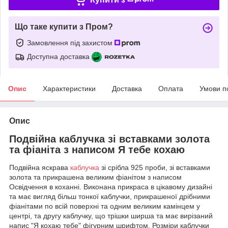
Що таке купити з Пром?
Замовлення під захистом
Доступна доставка
Опис
Характеристики
Доставка
Оплата
Умови п
Опис
Подвійна каблучка зі вставками золота
та фіаніта з написом Я тебе кохаю
Подвійна яскрава
каблучка
зі срібла 925 проби, зі вставками
золота та прикрашена великим фіанітом з написом
Освідчення в коханні. Виконана прикраса в цікавому дизайні
та має вигляд більш тонкої каблучки, прикрашеної дрібними
фіанітами по всій поверхні та одним великим камінцем у
центрі, та другу каблучку, що трішки ширша та має вирізаний
напис "Я кохаю тебе" фігурним шрифтом. Розміри каблучки