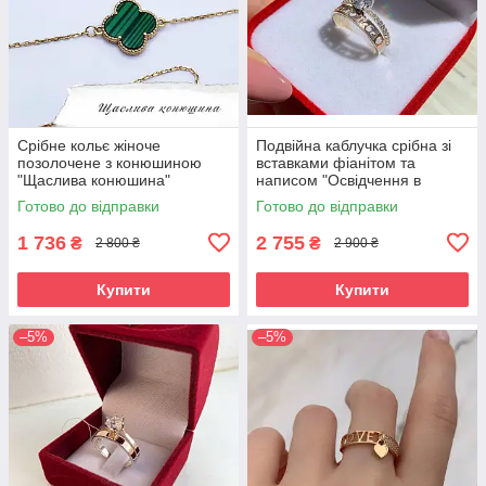
Срібне кольє жіноче
Подвійна каблучка срібна зі
позолочене з конюшиною
вставками фіанітом та
"Щаслива конюшина"
написом "Освідчення в
Ланцюжок з кулоном зі срібла
коханні" Перстень з фіанітом
Готово до відправки
Готово до відправки
1 736
2 755
₴
₴
2 800 ₴
2 900 ₴
Купити
Купити
–5%
–5%