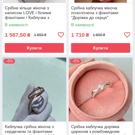
Срібне кільце жіноче з
Срібна каблучка жіноча
написом LOVE і білими
позолочена з фіанітами
фіанітами / Каблучка з
"Доріжка до серця"
сердечком для дівчини
Незвичайний перстень срібло
В наявності
В наявності
925 проби
1 567,50
1 710
₴
₴
1 650 ₴
1 800 ₴
Купити
Купити
–5%
–5%
Каблучка срібна жіноча з
Срібна каблучка доріжка
сердечком та фіанітами
цирконів з ромбовидним