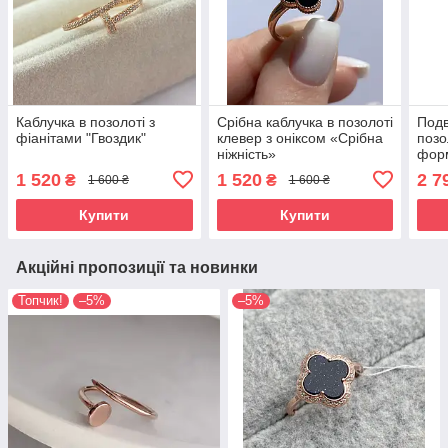
Каблучка в позолоті з
Срібна каблучка в позолоті
Подв
фіанітами "Гвоздик"
клевер з оніксом «Срібна
позо
ніжність»
форм
"Ба
1 520
1 520
2 7
₴
₴
1 600 ₴
1 600 ₴
Купити
Купити
Акційні пропозиції та новинки
Топчик!
–5%
–5%