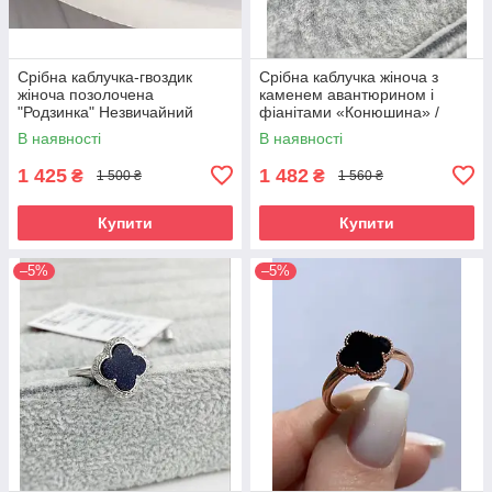
Срібна каблучка-гвоздик
Срібна каблучка жіноча з
жіноча позолочена
каменем авантюрином і
"Родзинка" Незвичайний
фіанітами «Конюшина» /
перстень срібло 925 проби
Стильна каблучка зі срібла
В наявності
В наявності
позолочена
1 425
1 482
₴
₴
1 500 ₴
1 560 ₴
Купити
Купити
–5%
–5%