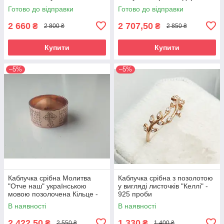
білих фіанітів
Готово до відправки
Готово до відправки
2 660
2 707,50
₴
₴
2 800 ₴
2 850 ₴
Купити
Купити
–5%
–5%
Каблучка срібна Молитва
Каблучка срібна з позолотою
"Отче наш" українською
у вигляді листочків "Келлі" -
мовою позолочена Кільце -
925 проби
оберіг
В наявності
В наявності
2 422,50
1 330
₴
₴
2 550 ₴
1 400 ₴