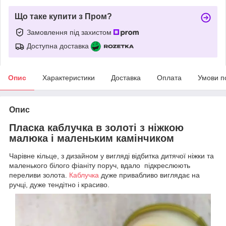
Що таке купити з Пром?
Замовлення під захистом
Доступна доставка
Опис
Характеристики
Доставка
Оплата
Умови п
Опис
Пласка каблучка в золоті з ніжкою
малюка і маленьким камінчиком
Чарівне кільце, з дизайном у вигляді відбитка дитячої ніжки та
маленького білого фіаніту поруч, вдало підкреслюють
переливи золота.
Каблучка
дуже привабливо виглядає на
ручці, дуже тендітно і красиво.