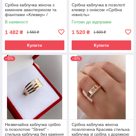
Срібна каблучка жіноча з
Срібна каблучка в позолоті
каменем авантюрином та
клевер з оніксом «Срібна
фіанітами «Клевер» /
ніжність»
Стильна каблучка зі срібла
В наявності
Готово до відправки
925 проби
1 482
1 520
₴
₴
1 560 ₴
1 600 ₴
Купити
Купити
–5%
–5%
Незвичайна каблучка срібло
Срібна каблучка жіноча
із позолотою "Street" -
позолочена Красива стильна
стильна каблучка без каміння
каблучка зі срібла з доріжкою