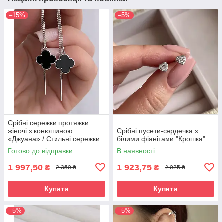
–15%
–5%
Срібні сережки протяжки
жіночі з конюшиною
Срібні пусети-сердечка з
«Джуана» / Стильні сережки
білими фіанітами "Крошка"
продівки / підвіски зі срібла
Готово до відправки
В наявності
925 проби
1 997,50
1 923,75
₴
₴
2 350 ₴
2 025 ₴
Купити
Купити
–5%
–5%