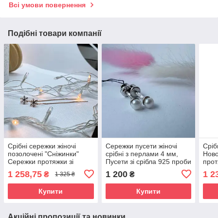
Всі умови повернення
Подібні товари компанії
Срібні сережки жіночі
Сережки пусети жіночі
Сріб
позолочені "Сніжинки"
срібні з перлами 4 мм,
Ново
Сережки протяжки зі
Пусети зі срібла 925 проби
прот
срібла Прикраси срібло
Прик
1 258,75
1 200
1 2
₴
₴
1 325 ₴
Купити
Купити
Акційні пропозиції та новинки