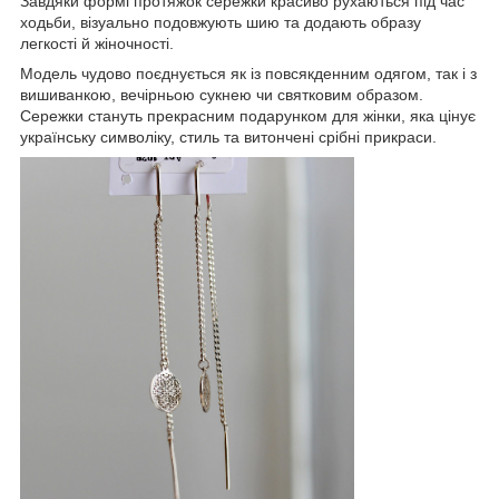
Завдяки формі протяжок сережки красиво рухаються під час
ходьби, візуально подовжують шию та додають образу
легкості й жіночності.
Модель чудово поєднується як із повсякденним одягом, так і з
вишиванкою, вечірньою сукнею чи святковим образом.
Сережки стануть прекрасним подарунком для жінки, яка цінує
українську символіку, стиль та витончені срібні прикраси.