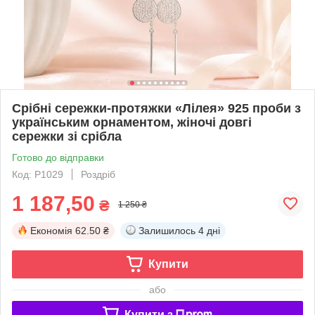
Срібні сережки-протяжки «Лілея» 925 проби з
українським орнаментом, жіночі довгі
сережки зі срібла
Готово до відправки
Код: Р1029
Роздріб
1 187,50
₴
1 250 ₴
Економія
62.50 ₴
Залишилось
4 дні
Купити
або
Купити з