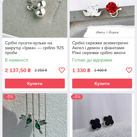
Срібні пусети-кульки на
Срібні сережки асиметричні
закрутці «Ірма» — срібло 925
Ангел і демон з фіанітами
проби
Різні сережки срібло жіночі
В наявності
Готово до відправки
2 137,50
1 330
₴
₴
2 250 ₴
1 400 ₴
Купити
Купити
–5%
–5%