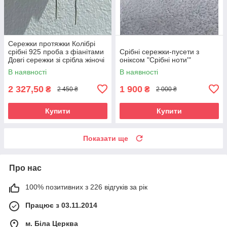
Сережки протяжки Колібрі
срібні 925 проба з фіанітами
Срібні сережки-пусети з
Довгі сережки зі срібла жіночі
оніксом "Срібні ноти'"
В наявності
В наявності
2 327,50
1 900
₴
₴
2 450 ₴
2 000 ₴
Купити
Купити
Показати ще
Про нас
100% позитивних з 226 відгуків за рік
Працює з 03.11.2014
м. Біла Церква