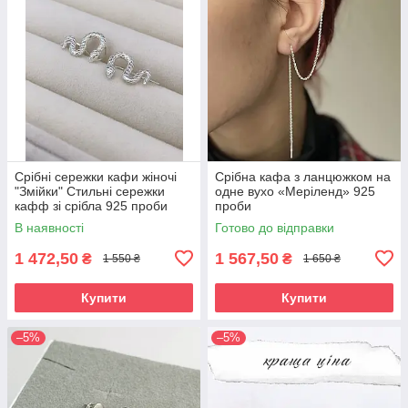
Срібні сережки кафи жіночі
Срібна кафа з ланцюжком на
"Змійки" Стильні сережки
одне вухо «Меріленд» 925
кафф зі срібла 925 проби
проби
В наявності
Готово до відправки
1 472,50
1 567,50
₴
₴
1 550 ₴
1 650 ₴
Купити
Купити
–5%
–5%