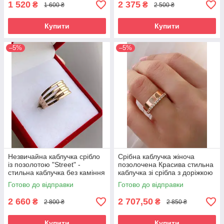
1 520
2 375
₴
₴
1 600 ₴
2 500 ₴
Купити
Купити
–5%
–5%
Незвичайна каблучка срібло
Срібна каблучка жіноча
із позолотою "Street" -
позолочена Красива стильна
стильна каблучка без каміння
каблучка зі срібла з доріжкою
білих фіанітів
Готово до відправки
Готово до відправки
2 660
2 707,50
₴
₴
2 800 ₴
2 850 ₴
Купити
Купити