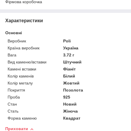
Фірмова коробочка
Характеристики
Основні
Виробник
Poli
Країна виробник
Україна
Вага
3.72 г
Вид каменю/вставки
Штучний
Камені вставки
Фіаніт
Колір каменів
Білий
Колір металу
Жовтий
Покриття
Позолота
Проба
925
Стан
Новий
Стать
Жіноча
Форма каменю
Квадрат
Приховати