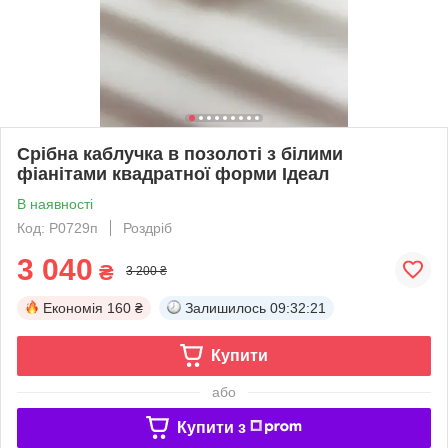
Срібна каблучка в позолоті з білими
фіанітами квадратної форми Ідеал
В наявності
Код: P0729п
Роздріб
3 040
₴
3 200 ₴
Економія
160 ₴
Залишилось
09:32:20
Купити
або
Купити з