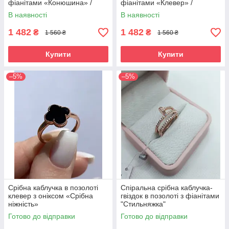
фіанітами «Конюшина» /
фіанітами «Клевер» /
Стильна каблучка зі срібла
Стильна каблучка зі срібла
В наявності
В наявності
позолочена
925 проби
1 482
1 482
₴
₴
1 560 ₴
1 560 ₴
Купити
Купити
–5%
–5%
Срібна каблучка в позолоті
Спіральна срібна каблучка-
клевер з оніксом «Срібна
гвіздок в позолоті з фіанітами
ніжність»
"Стильняжка"
Готово до відправки
Готово до відправки