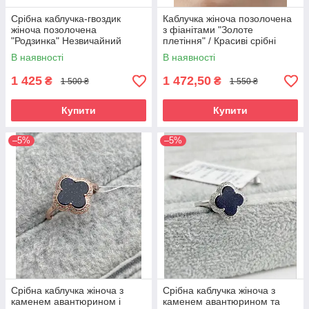
Срібна каблучка-гвоздик
Каблучка жіноча позолочена
жіноча позолочена
з фіанітами "Золоте
"Родзинка" Незвичайний
плетіння" / Красиві срібні
перстень срібло 925 проби
каблучки зі срібла 925 проби
В наявності
В наявності
1 425
1 472,50
₴
₴
1 500 ₴
1 550 ₴
Купити
Купити
–5%
–5%
Срібна каблучка жіноча з
Срібна каблучка жіноча з
каменем авантюрином і
каменем авантюрином та