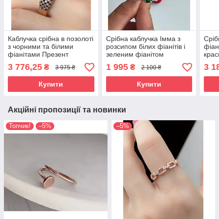
Каблучка срібна в позолоті
Срібна каблучка Імма з
Сріб
з чорними та білими
розсипом білих фіанітів і
фіан
фіанітами Презент
зеленим фіанітом
крас
квадратної форми
925 
3 776,25
1 995
3 1
₴
₴
3 975 ₴
2 100 ₴
Купити
Купити
Акційні пропозиції та новинки
Топчик!
–5%
–5%