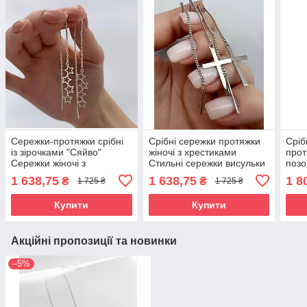
Сережки-протяжки срібні
Срібні сережки протяжки
Сріб
із зірочками "Сяйво"
жіночі з хрестиками
прот
Сережки жіночі з
Стильні сережки висульки
позо
ланцюжком продевки зі
срібло
та ф
1 638,75
1 638,75
1 8
₴
₴
1 725 ₴
1 725 ₴
срібла
Купити
Купити
Акційні пропозиції та новинки
–5%