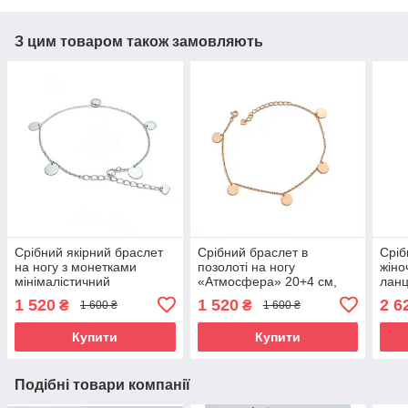
З цим товаром також замовляють
Срібний якірний браслет
Срібний браслет в
Сріб
на ногу з монетками
позолоті на ногу
жіно
мінімалістичний
«Атмосфера» 20+4 см,
ланц
Атмосфера (20+4 см)
тонкий якірний ланцюжок
"Ат
1 520
1 520
2 6
₴
₴
1 600 ₴
1 600 ₴
з підвісками монетками
Купити
Купити
Подібні товари компанії