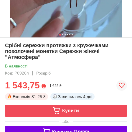
Срібні сережки протяжки з кружечками
позолочені монетки Сережки жіночі
"Атмосфера"
В наявності
Код: P0926п
Роздріб
1 543,75
₴
1 625 ₴
Економія
81.25 ₴
Залишилось
4 дні
Купити
або
Купити з