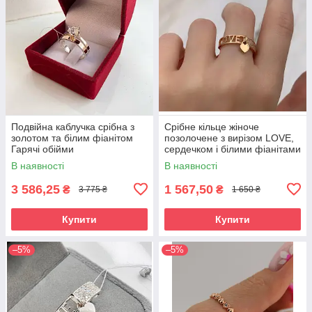
Подвійна каблучка срібна з
Срібне кільце жіноче
золотом та білим фіанітом
позолочене з вирізом LOVE,
Гарячі обійми
сердечком і білими фіанітами
/ Модна каблучка срібло 925
В наявності
В наявності
проби
3 586,25
1 567,50
₴
₴
3 775 ₴
1 650 ₴
Купити
Купити
–5%
–5%