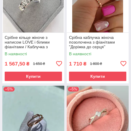
Срібне кільце жіноче з
Срібна каблучка жіноча
написом LOVE і білими
позолочена з фіанітами
фіанітами / Каблучка з
"Доріжка до серця"
сердечком для дівчини
Незвичайний перстень срібло
В наявності
В наявності
925 проби
1 567,50
1 710
₴
₴
1 650 ₴
1 800 ₴
Купити
Купити
–5%
–5%