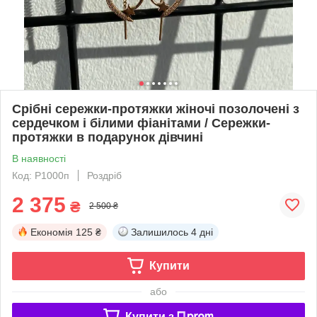
Срібні сережки-протяжки жіночі позолочені з
сердечком і білими фіанітами / Сережки-
протяжки в подарунок дівчині
В наявності
Код: Р1000п
Роздріб
2 375
₴
2 500 ₴
Економія
125 ₴
Залишилось
4 дні
Купити
або
Купити з