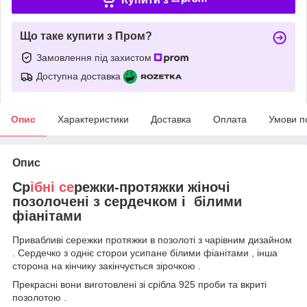
Що таке купити з Пром?
Замовлення під захистом
Доступна доставка
Опис
Характеристики
Доставка
Оплата
Умови п
Опис
Ср
ібні се
режки-протяжки жіночі
позолочені з сердечком і білими
фіанітами
Привабливі сережки протяжки в позолоті з чарівним дизайном
. Сердечко з одніє сторои усипане білими фіанітами , інша
сторона на кінчику закінчується зірочкою .
Прекрасні вони виготовлені зі срібла 925 проби та вкриті
позолотою .