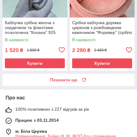
Каблучка срібна жіноча з
Срібна каблучка доріжка
сердечком та фіанітами
цирконів з ромбовидним
позолочена "Кохана" 925
камінчиком "Форевер" (срібло
проби
925, золото 375 проби)
В наявності
В наявності
1 520
2 280
₴
₴
1 600 ₴
2 400 ₴
Купити
Купити
Показати ще
Про нас
100% позитивних з 227 відгуків за рік
Працює з 03.11.2014
м. Біла Церква
Найменування: Бойко Н. М. ФОП Код отримувача: