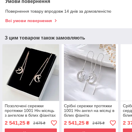
Умови повернення
Повернення товару впродовж 14 днів за домовленістю
Всі умови повернення
З цим товаром також замовляють
Позолочені сережки
Срібні сережки протяжки
Сріб
протяжки 1001 Ніч місяць
1001 Ніч ангел на місяці в
серд
з ангелом в білих фіанітах
білих фіаніта
біли
2 541,25
2 541,25
2 3
₴
₴
2 675 ₴
2 675 ₴