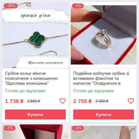
–38%
–5%
Срібне кольє жіноче
Подвійна каблучка срібна зі
позолочене з конюшиною
вставками фіанітом та
"Щаслива конюшина"
написом "Освідчення в
Ланцюжок з кулоном зі срібла
коханні" Перстень з фіанітом
Готово до відправки
Готово до відправки
1 736
2 755
₴
₴
2 800 ₴
2 900 ₴
Купити
Купити
–5%
–5%