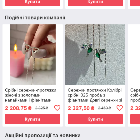
Купити
Купити
Подібні товари компанії
Срібні сережки-протяжки
Сережки протяжки Колібрі
Сере
жіночі з золотими
срібні 925 проба з
сріб
напайками і фіанітами
фіанітами Довгі сережки зі
проб
«Романтична Іскра» /
срібла жіночі
Сере
2 208,75
2 327,50
2 3
₴
₴
2 325 ₴
2 450 ₴
Стильні сережки зі срібла
сріб
Купити
Купити
Акційні пропозиції та новинки