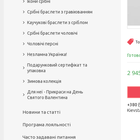
Ікони срібні
Срібні браслети з гравіюванням
Каучукові браслети з сріблом
Срібні браслети чоловічі
То
Чоловічі персні
Незламна Українка!
Готов
Подарунковий сертифікат та
упаковка
2 94
Зимова колекція
Для неї - Прикраси на День
Святого Валентина
+380 (
Kievst
Новини та статті
Програма лояльності
Часто задавані питання