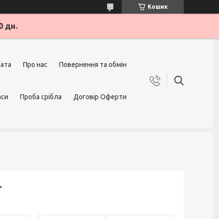
Кошик
0 дн.
лата
Про нас
Повернення та обмін
аси
Проба срібла
Договір Оферти
т