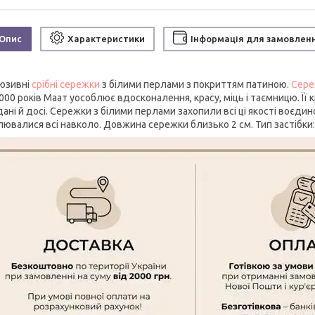
Опис
Характеристики
Інформація для замовлен
юзивні
срібні сережки
з білими перлами з покриттям патиною.
Сере
00 років Маат уособлює вдосконалення, красу, міць і таємницю. Її 
ані й досі. Сережки з білими перлами захопили всі ці якості воєдин
лювалися всі навколо. Довжина сережки близько 2 см. Тип застібки: