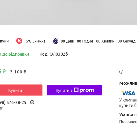
0
0
0
0
0
0
0
0
пчик!
–5%
Днів
Годин
Хвилин
Секунд
о до відправки
Код:
ОЛ0302б
5 ₴
3 100 ₴
Купити
Купити з
У компан
98) 576-28-29
купити б
ar
поверне