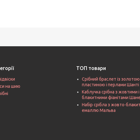
егорії
ТОП товари
підвіски
Срібний браслет із золотою
пластиною і перлами Шанті
си на шию
Каблучка срібна з жовтими і
рібні
блакитними фіанітами Шан
Набір срібла з жовто-блак
емаллю Мальва