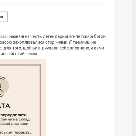
ня
жки
, названі на честь легендарної єгипетської богині.
красою захоплювалися сторіччями. Її таємниці не
о, для того, щоб ви відчували себе впевнено, а вами
 англійський замок.