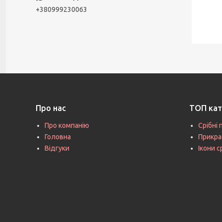
+380999230063
Про нас
ТОП кат
Про компанію
Срібні 
Головна
Прикра
Відгуки
Ікони с