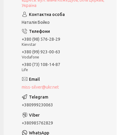
адреса: вул. Івана Кожедуба, Біла Церква,
Україна
Наталія Бойко
+380 (98) 576-28-29
Kievstar
+380 (99) 923-00-63
Vodafone
+380 (73) 108-14-87
Life
miss-silver@ukr.net
+380999230063
+380985762829