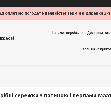
д оплатою погодьте наявність! Термін відправки 2-1
Каталог виробів
Доставка і оп
крас зі
Гарантія на прикр
рібні сережки з патиною і перлами Маа