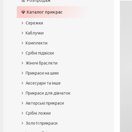
🎀 Розпродаж
💎 Каталог прикрас
Сережки
Каблучки
Комплекти
Срібні підвіски
Жіночі браслети
Прикраси на шию
Аксесуари та інше
Прикраси для дівчаток
Авторські прикраси
Срібні ложки
Золоті прикраси