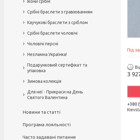
Ікони срібні
Срібні браслети з гравіюванням
Каучукові браслети з сріблом
Срібні браслети чоловічі
Чоловічі персні
Під з
Незламна Українка!
Подарунковий сертифікат та
Ві
упаковка
3 92
Зимова колекція
Для неї - Прикраси на День
Святого Валентина
+380 (
Kievst
Новини та статті
Програма лояльності
Часто задавані питання