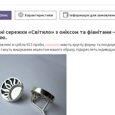
Опис
Характеристики
Інформація для замовлен
ні сережки «Світило» з оніксом та фіанітами 
лю.
влені зі срібла 925 проби,
сережки
мають круглу форму та поєднуют
стануть вишуканим акцентом вашого образу, підкреслять індивідуал