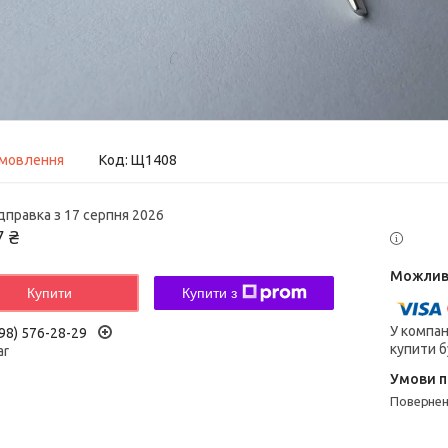
амовлення
Код:
Щ1408
дправка з 17 серпня 2026
7 ₴
Купити
Купити з
У компан
98) 576-28-29
купити б
ar
поверне