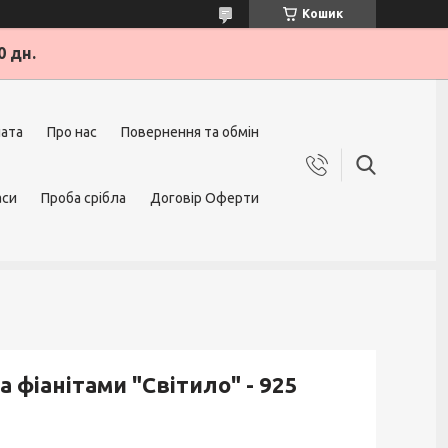
Кошик
0 дн.
лата
Про нас
Повернення та обмін
аси
Проба срібла
Договір Оферти
а фіанітами "Світило" - 925