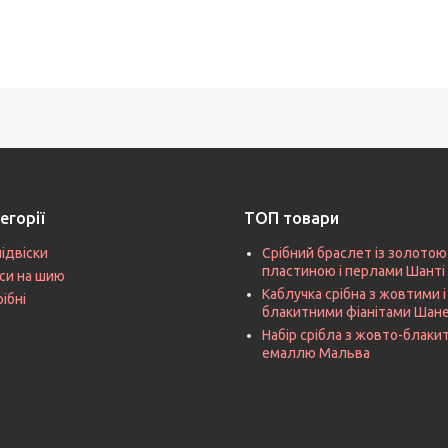
егорії
ТОП товари
підвіски
Срібний браслет із золотою
пластиною і перлами Шанті
си на шию
Каблучка срібна з жовтими і
рібні
блакитними фіанітами Шан
Набір срібла з жовто-блак
емаллю Мальва