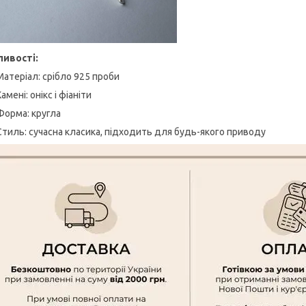
ивості:
Матеріал: срібло 925 проби
Камені: онікс і фіаніти
Форма: кругла
Стиль: сучасна класика, підходить для будь-якого приводу