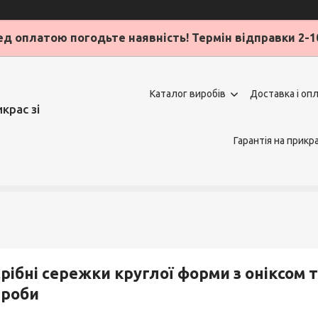
д оплатою погодьте наявність! Термін відправки 2-1
Каталог виробів
Доставка і оп
крас зі
Гарантія на прикр
рібні сережки круглої форми з оніксом т
проби