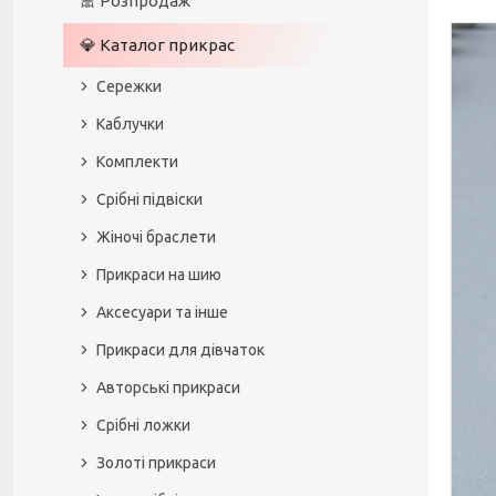
🎀 Розпродаж
💎 Каталог прикрас
Сережки
Каблучки
Комплекти
Срібні підвіски
Жіночі браслети
Прикраси на шию
Аксесуари та інше
Прикраси для дівчаток
Авторські прикраси
Срібні ложки
Золоті прикраси