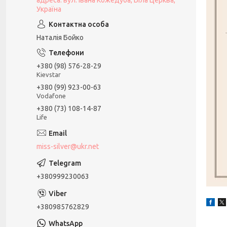
адреса: вул. Івана Кожедуба, Біла Церква,
Україна
Наталія Бойко
+380 (98) 576-28-29
Kievstar
+380 (99) 923-00-63
Vodafone
+380 (73) 108-14-87
Life
miss-silver@ukr.net
+380999230063
+380985762829