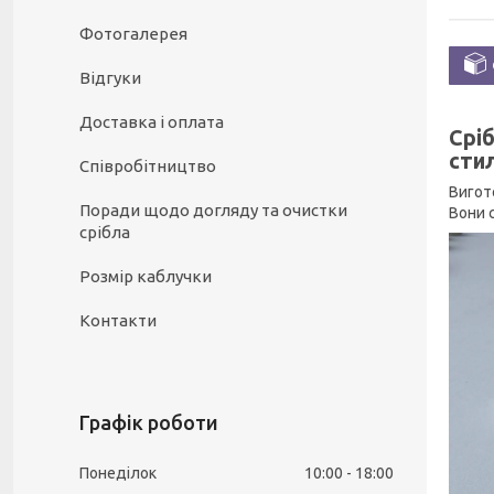
Фотогалерея
Відгуки
Доставка і оплата
Сріб
сти
Співробітництво
Вигото
Поради щодо догляду та очистки
Вони 
срібла
Розмір каблучки
Контакти
Графік роботи
Понеділок
10:00
18:00