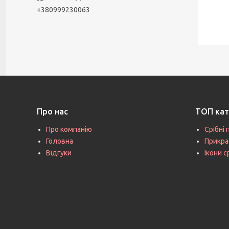
+380999230063
Про нас
ТОП кат
Про компанію
Срібні 
Головна
Прикра
Відгуки
Ікони с