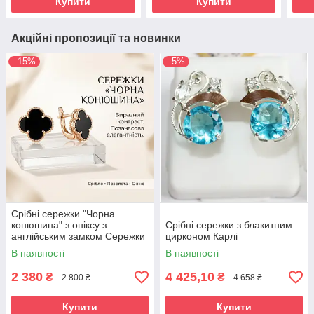
Купити
Купити
Акційні пропозиції та новинки
–15%
–5%
Срібні сережки "Чорна
конюшина" з оніксу з
Срібні сережки з блакитним
англійським замком Сережки
цирконом Карлі
срібло жіночі
В наявності
В наявності
2 380
4 425,10
₴
₴
2 800 ₴
4 658 ₴
Купити
Купити