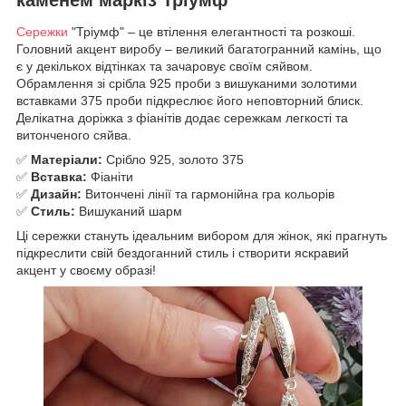
Сережки
"Тріумф" – це втілення елегантності та розкоші.
Головний акцент виробу – великий багатогранний камінь, що
є у декількох відтінках та зачаровує своїм сяйвом.
Обрамлення зі срібла 925 проби з вишуканими золотими
вставками 375 проби підкреслює його неповторний блиск.
Делікатна доріжка з фіанітів додає сережкам легкості та
витонченого сяйва.
✅
Матеріали:
Срібло 925, золото 375
✅
Вставка:
Фіаніти
✅
Дизайн:
Витончені лінії та гармонійна гра кольорів
✅
Стиль:
Вишуканий шарм
Ці сережки стануть ідеальним вибором для жінок, які прагнуть
підкреслити свій бездоганний стиль і створити яскравий
акцент у своєму образі!