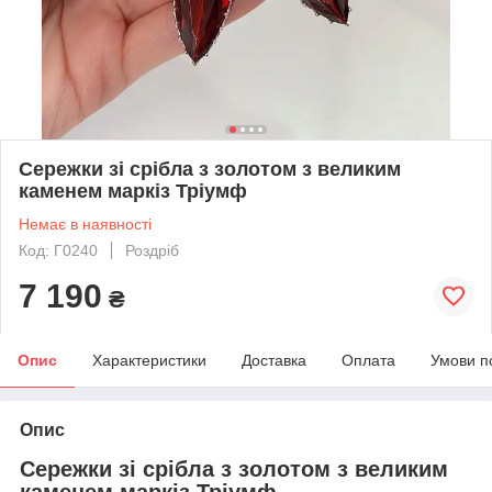
Сережки зі срібла з золотом з великим
каменем маркіз Тріумф
Немає в наявності
Код: Г0240
Роздріб
7 190
₴
Опис
Характеристики
Доставка
Оплата
Умови п
Опис
Сережки зі срібла з золотом з великим
каменем маркіз Тріумф