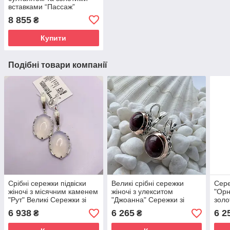
вставками “Пассаж”
925/375 сережки і
8 855
₴
каблучка
Купити
Подібні товари компанії
Срібні сережки підвіски
Великі срібні сережки
Сере
жіночі з місячним каменем
жіночі з улекситом
"Орн
"Рут" Великі Сережки зі
"Джоанна" Сережки зі
золо
срібла 925 проби
срібла з каменем
вели
6 938
6 265
6 2
₴
₴
топа