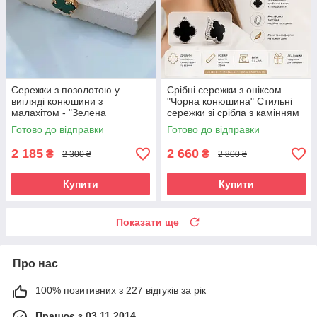
Сережки з позолотою у
Срібні сережки з оніксом
вигляді конюшини з
"Чорна конюшина" Стильні
малахітом - "Зелена
сережки зі срібла з камінням
конюшина" (1 см)
Готово до відправки
Готово до відправки
2 185
2 660
₴
₴
2 300 ₴
2 800 ₴
Купити
Купити
Показати ще
Про нас
100% позитивних з 227 відгуків за рік
Працює з 03.11.2014