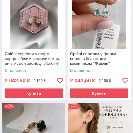
Срібні сережки у формі
Срібні сережки у формі
серця з білим камінчиком на
серця з блакитним
англійській застібці "Жаклін"
камінчиком "Жаклін"
В наявності
В наявності
2 042,50
2 042,50
₴
₴
2 150 ₴
2 150 ₴
Купити
Купити
–5%
–5%