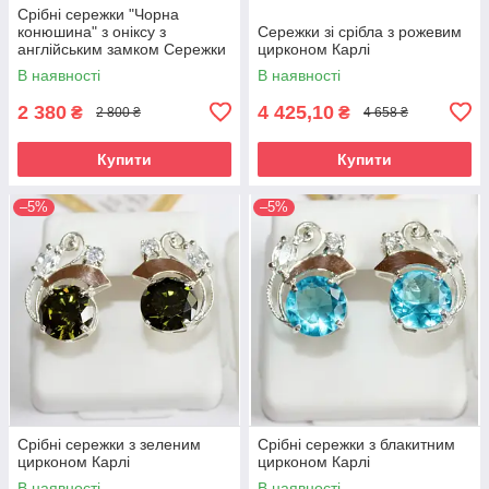
Срібні сережки "Чорна
конюшина" з оніксу з
Сережки зі срібла з рожевим
англійським замком Сережки
цирконом Карлі
срібло жіночі
В наявності
В наявності
2 380
4 425,10
₴
₴
2 800 ₴
4 658 ₴
Купити
Купити
–5%
–5%
Срібні сережки з зеленим
Срібні сережки з блакитним
цирконом Карлі
цирконом Карлі
В наявності
В наявності