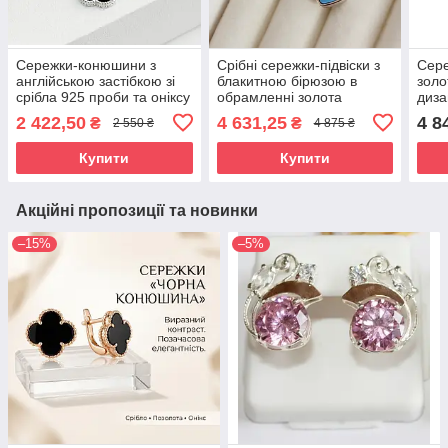
Сережки-конюшини з
Срібні сережки-підвіски з
Сере
англійською застібкою зі
блакитною бірюзою в
золо
срібла 925 проби та оніксу
обрамленні золота
диза
"Блаженна"
«Бачата» - срібло 925,
проб
2 422,50
4 631,25
4 8
₴
₴
2 550 ₴
4 875 ₴
золото 375 проби
Купити
Купити
Акційні пропозиції та новинки
–15%
–5%