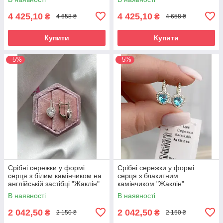
4 425,10
4 425,10
₴
₴
4 658 ₴
4 658 ₴
Купити
Купити
–5%
–5%
Срібні сережки у формі
Срібні сережки у формі
серця з білим камінчиком на
серця з блакитним
англійській застібці "Жаклін"
камінчиком "Жаклін"
В наявності
В наявності
2 042,50
2 042,50
₴
₴
2 150 ₴
2 150 ₴