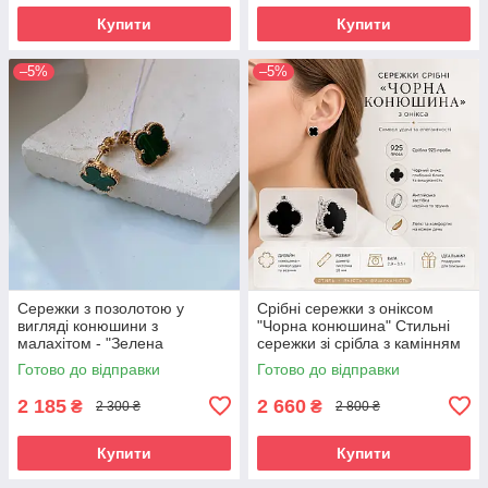
Купити
Купити
–5%
–5%
Сережки з позолотою у
Срібні сережки з оніксом
вигляді конюшини з
"Чорна конюшина" Стильні
малахітом - "Зелена
сережки зі срібла з камінням
конюшина" (1 см)
Готово до відправки
Готово до відправки
2 185
2 660
₴
₴
2 300 ₴
2 800 ₴
Купити
Купити