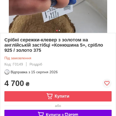
Срібні сережки-клевер з золотом на
англійській застібці «Конюшина 5», срібло
925 / золото 375
Під замовлення
Код: Г0149
Роздріб
Відправка з
15 серпня 2026
4 700
₴
Купити
або
Купити з