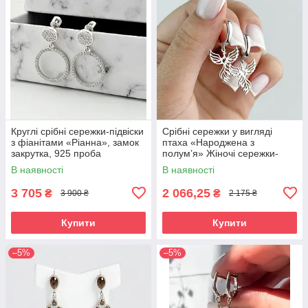
Круглі срібні сережки-підвіски
Срібні сережки у вигляді
з фіанітами «Ріанна», замок
птаха «Народжена з
закрутка, 925 проба
полум’я» Жіночі сережки-
фенікс срібні 925 проба
В наявності
В наявності
3 705
2 066,25
₴
₴
3 900 ₴
2 175 ₴
Купити
Купити
–5%
–5%