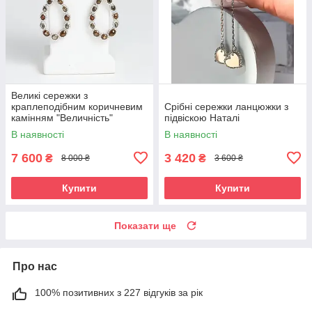
Великі сережки з
краплеподібним коричневим
Срібні сережки ланцюжки з
камінням "Величність"
підвіскою Наталі
В наявності
В наявності
7 600
3 420
₴
₴
8 000 ₴
3 600 ₴
Купити
Купити
Показати ще
Про нас
100% позитивних з 227 відгуків за рік