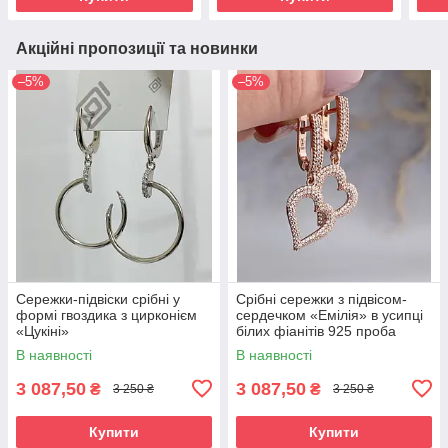
Акційні пропозиції та новинки
–5%
–5%
Сережки-підвіски срібні у
Срібні сережки з підвісом-
формі гвоздика з цирконієм
сердечком «Емілія» в усипці
«Цукіні»
білих фіанітів 925 проба
В наявності
В наявності
3 087,50
3 087,50
₴
₴
3 250 ₴
3 250 ₴
Купити
Купити