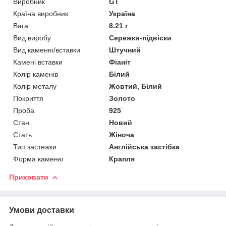
Виробник
GT
Країна виробник
Україна
Вага
8.21 г
Вид виробу
Сережки-підвіски
Вид каменю/вставки
Штучний
Камені вставки
Фіаніт
Колір каменів
Білий
Колір металу
Жовтий, Білий
Покриття
Золото
Проба
925
Стан
Новий
Стать
Жіноча
Тип застежки
Англійська застібка
Форма каменю
Крапля
Приховати
Умови доставки