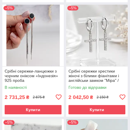
–5%
–5%
Срібні сережки-ланцюжки з
Срібні сережки хрестики
чорним оніксом «Індонезія»
жіночі з білими фіанітами і
925 проба
англійськи замком "Міра" /
Стильні сережки срібло з
В наявності
Готово до відправки
камінням
2 731,25
2 042,50
₴
₴
2 875 ₴
2 150 ₴
Купити
Купити
–5%
–5%