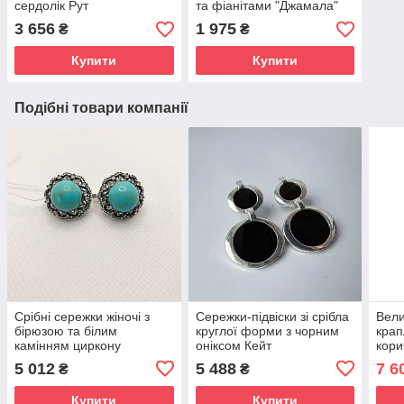
сердолік Рут
та фіанітами "Джамала"
3 656
1 975
₴
₴
Купити
Купити
Подібні товари компанії
Срібні сережки жіночі з
Сережки-підвіски зі срібла
Вели
бірюзою та білим
круглої форми з чорним
крап
камінням циркону
оніксом Кейт
кори
"Женев'єв" Модні сережки
"Вел
5 012
5 488
7 6
₴
₴
зі срібла 925 проби
Купити
Купити