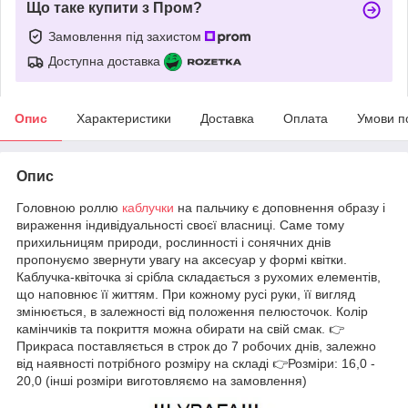
Що таке купити з Пром?
Замовлення під захистом
Доступна доставка
Опис
Характеристики
Доставка
Оплата
Умови п
Опис
Головною роллю
каблучки
на пальчику є доповнення образу і
вираження індивідуальності своєї власниці. Саме тому
прихильницям природи, рослинності і сонячних днів
пропонуємо звернути увагу на аксесуар у формі квітки.
Каблучка-квіточка зі срібла складається з рухомих елементів,
що наповнює її життям. При кожному русі руки, її вигляд
змінюється, в залежності від положення пелюсточок. Колір
камінчиків та покриття можна обирати на свій смак. 👉
Прикраса поставляється в строк до 7 робочих днів, залежно
від наявності потрібного розміру на складі 👉Розміри: 16,0 -
20,0 (інші розміри виготовляємо на замовлення)