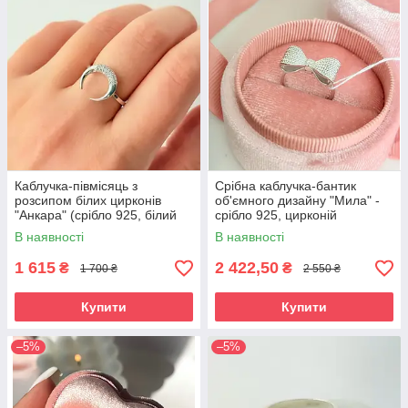
Каблучка-півмісяць з
Срібна каблучка-бантик
розсипом білих цирконів
об'ємного дизайну "Мила" -
"Анкара" (срібло 925, білий
срібло 925, цирконій
цирконій)
В наявності
В наявності
1 615
2 422,50
₴
₴
1 700 ₴
2 550 ₴
Купити
Купити
–5%
–5%