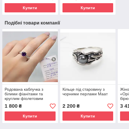
Купити
Купити
Подібні товари компанії
Родована каблучка з
Кільце під старовину з
Жіно
білими фіанітами та
чорними перлами Маат
«Орі
круглим фіолетовим
бір
Мадлін
1 800
2 200
3 4
₴
₴
Купити
Купити