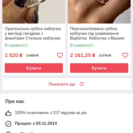
Оригінальна срібна каблучка
Персоналізована срібна
у вигляді гвоздика з
каблучка під гравіювання
фіанітами Стильна каблучка-
Відбиток. Каблучка з Вашим
гвоздик зі срібла жіноча
написом чи малюнком
В наявності
В наявності
1 520
2 161,25
₴
₴
1 600 ₴
2 275 ₴
Купити
Купити
Показати ще
Про нас
100% позитивних з 227 відгуків за рік
Працює з 03.11.2014