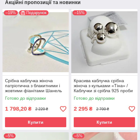
Акційні пропозиції та новинки
–19%
Подарунок
–15%
Срібна каблучка жіноча
Красива каблучка срібна
патріотична з блакитними і
жіноча з кульками «Тіна» /
жовтими фіанітами Шанель
Каблучки зі срібла 925 проби
в подарунок дівчині
Готово до відправки
Готово до відправки
1 798,20
2 295
₴
₴
2 220 ₴
2 700 ₴
Купити
Купити
–5%
–5%