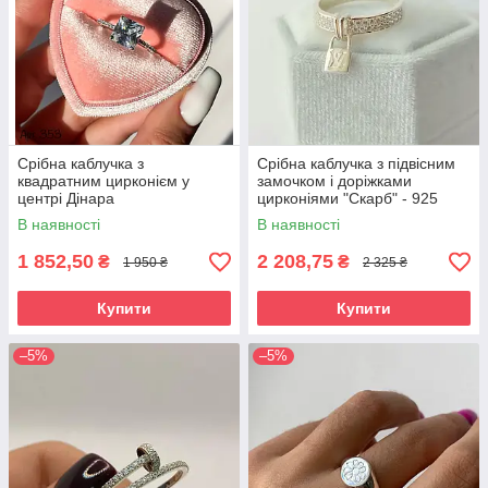
Срібна каблучка з
Срібна каблучка з підвісним
квадратним цирконієм у
замочком і доріжками
центрі Дінара
цирконіями "Скарб" - 925
проби
В наявності
В наявності
1 852,50
2 208,75
₴
₴
1 950 ₴
2 325 ₴
Купити
Купити
–5%
–5%