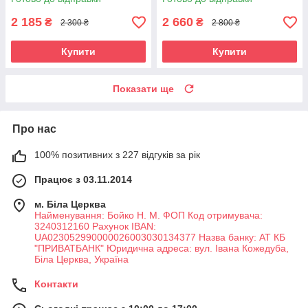
2 185
2 660
₴
₴
2 300 ₴
2 800 ₴
Купити
Купити
Показати ще
Про нас
100% позитивних з 227 відгуків за рік
Працює з 03.11.2014
м. Біла Церква
Найменування: Бойко Н. М. ФОП Код отримувача:
3240312160 Рахунок IBAN:
UA023052990000026003030134377 Назва банку: АТ КБ
"ПРИВАТБАНК" Юридична адреса: вул. Івана Кожедуба,
Біла Церква, Україна
Контакти