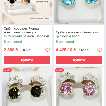
Срібні сережки "Чорна
конюшина" з оніксу з
Срібні сережки з блакитним
англійським замком Сережки
цирконом Карлі
срібло жіночі
В наявності
В наявності
2 380
4 425,10
₴
₴
2 800 ₴
4 658 ₴
Купити
Купити
–5%
–5%