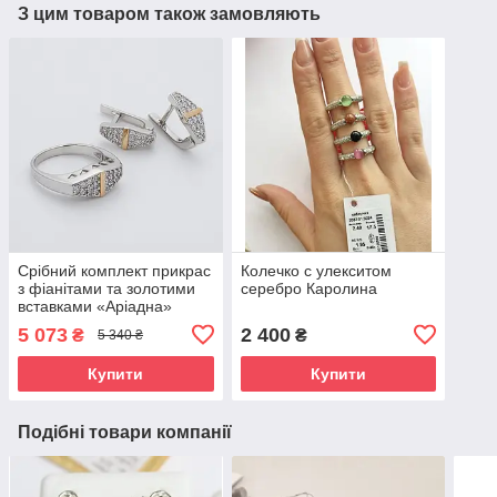
З цим товаром також замовляють
Срібний комплект прикрас
Колечко с улекситом
з фіанітами та золотими
серебро Каролина
вставками «Аріадна»
925/375
5 073
2 400
₴
₴
5 340 ₴
Купити
Купити
Подібні товари компанії