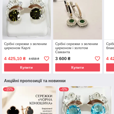
Срібні сережки з зеленим
Срібні сережки з зеленим
Сріб
цирконом Карлі
цирконом і золотом
блак
Саманта
4 425,10
3 600
4 4
₴
₴
4 658 ₴
Купити
Купити
Акційні пропозиції та новинки
–15%
–5%