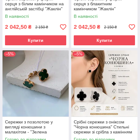
серця з білим камінчиком на
серця з блакитним
англійській застібці "Жаклін"
камінчиком "Жаклін"
В наявності
В наявності
2 042,50
2 042,50
₴
₴
2 150 ₴
2 150 ₴
Купити
Купити
–5%
–5%
Сережки з позолотою у
Срібні сережки з оніксом
вигляді конюшини з
"Чорна конюшина" Стильні
малахітом - "Зелена
сережки зі срібла з камінням
конюшина" (1 см)
Готово до відправки
Готово до відправки