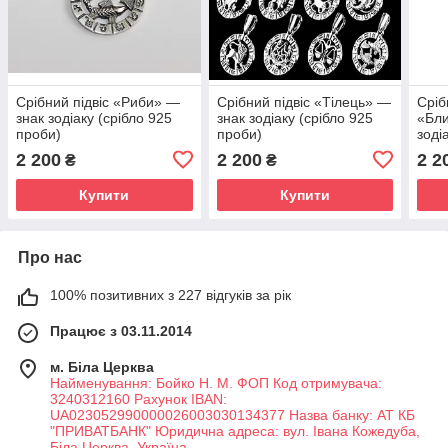
Срібний підвіс «Риби» —
Срібний підвіс «Тілець» —
Сріб
знак зодіаку (срібло 925
знак зодіаку (срібло 925
«Бли
проби)
проби)
зоді
2 200
2 200
2 2
₴
₴
Купити
Купити
Про нас
100% позитивних з 227 відгуків за рік
Працює з 03.11.2014
м. Біла Церква
Найменування: Бойко Н. М. ФОП Код отримувача:
3240312160 Рахунок IBAN:
UA023052990000026003030134377 Назва банку: АТ КБ
"ПРИВАТБАНК" Юридична адреса: вул. Івана Кожедуба,
Біла Церква, Україна