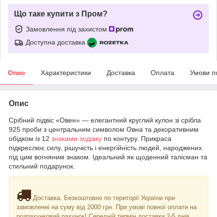
Що таке купити з Пром?
Замовлення під захистом
Доступна доставка
Опис
Характеристики
Доставка
Оплата
Умови п
Опис
Срібний підвіс «Овен» — елегантний круглий кулон зі срібла
925 проби з центральним символом Овна та декоративним
обідком із 12
знаками зодіаку
по контуру. Прикраса
підкреслює силу, рішучість і енергійність людей, народжених
під цим вогняним знаком. Ідеальний як щоденний талісман та
стильний подарунок.
Доставка. Безкоштовно по території України при
замовленні на суму від 2000 грн. При умові повної оплати на
розрахунковий рахунок! Середній термін доставки 2-5 днів.