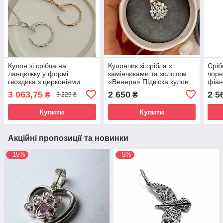
Кулон зі срібла на
Кулончик зі срібла з
Сріб
ланцюжку у формі
камінчиками та золотом
чорн
гвоздика з цирконіями
«Венера» Підвіска кулон
фіан
"Цукіні" 45 см
на шию срібна
Підві
3 063,75
2 650
2 5
₴
₴
3 225 ₴
кам
Купити
Купити
Акційні пропозиції та новинки
–15%
–5%