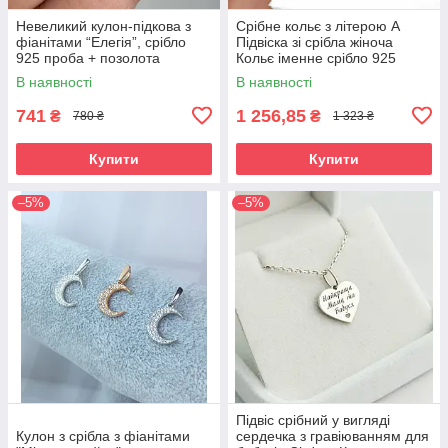
Невеликий кулон-підкова з
Срібне кольє з літерою А
фіанітами “Елегія”, срібло
Підвіска зі срібла жіноча
925 проба + позолота
Кольє іменне срібло 925
В наявності
В наявності
741
1 256,85
₴
₴
780 ₴
1 323 ₴
Купити
Купити
–5%
–5%
Підвіс срібний у вигляді
Кулон з срібла з фіанітами
сердечка з гравіюванням для