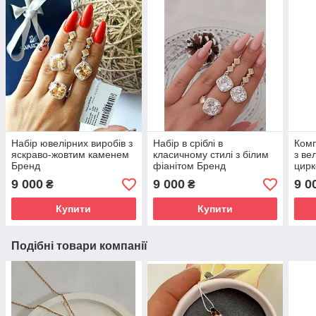
Набір ювелірних виробів з
Набір в сріблі в
Комп
яскраво-жовтим каменем
класичному стилі з білим
з ве
Бренд
фіанітом Бренд
цир
9 000
9 000
9 0
₴
₴
Купити
Купити
Подібні товари компанії