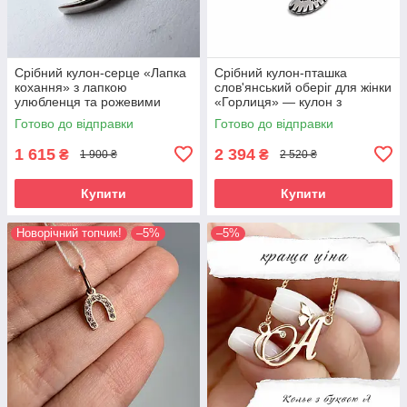
Срібний кулон-серце «Лапка
Срібний кулон-пташка
кохання» з лапкою
слов'янський оберіг для жінки
улюбленця та рожевими
«Горлиця» — кулон з
фіанітами, 925 проба
українським орнаментом
Готово до відправки
Готово до відправки
1 615
2 394
₴
₴
1 900 ₴
2 520 ₴
Купити
Купити
Новорічний топчик!
–5%
–5%