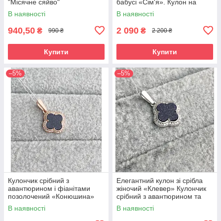
"Місячне сяйво"
бабусі «Сім'я». Кулон на
ланцюжку Сердечко
В наявності
В наявності
940,50
2 090
₴
₴
990 ₴
2 200 ₴
Купити
Купити
–5%
–5%
Кулончик срібний з
Елегантний кулон зі срібла
авантюрином і фіанітами
жіночий «Клевер» Кулончик
позолочений «Конюшина»
срібний з авантюрином та
фіанітами
В наявності
В наявності