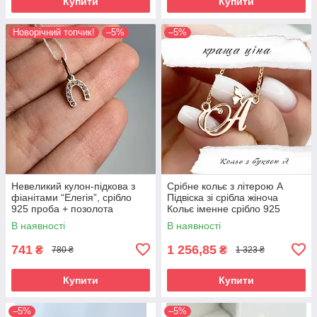
Купити
Купити
Новорічний топчик!
–5%
–5%
Невеликий кулон-підкова з
Срібне кольє з літерою А
фіанітами “Елегія”, срібло
Підвіска зі срібла жіноча
925 проба + позолота
Кольє іменне срібло 925
В наявності
В наявності
741
1 256,85
₴
₴
780 ₴
1 323 ₴
Купити
Купити
–5%
–5%