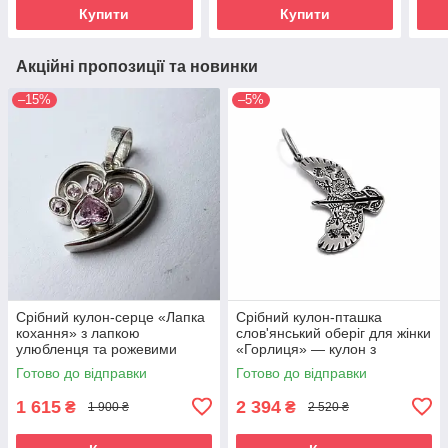
Купити
Купити
Акційні пропозиції та новинки
–15%
–5%
Срібний кулон-серце «Лапка
Срібний кулон-пташка
кохання» з лапкою
слов'янський оберіг для жінки
улюбленця та рожевими
«Горлиця» — кулон з
фіанітами, 925 проба
українським орнаментом
Готово до відправки
Готово до відправки
1 615
2 394
₴
₴
1 900 ₴
2 520 ₴