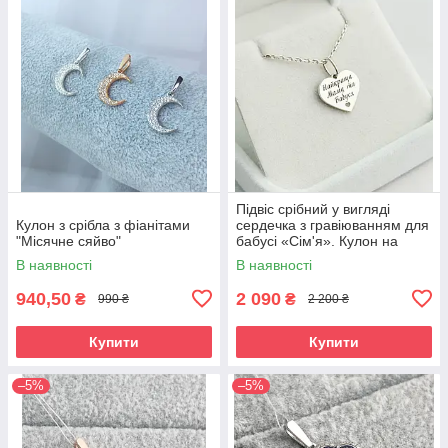
Підвіс срібний у вигляді
Кулон з срібла з фіанітами
сердечка з гравіюванням для
"Місячне сяйво"
бабусі «Сім'я». Кулон на
ланцюжку Сердечко
В наявності
В наявності
940,50
2 090
₴
₴
990 ₴
2 200 ₴
Купити
Купити
–5%
–5%