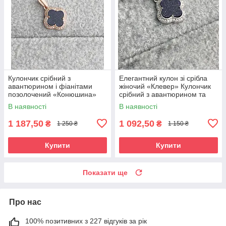
Кулончик срібний з
Елегантний кулон зі срібла
авантюрином і фіанітами
жіночий «Клевер» Кулончик
позолочений «Конюшина»
срібний з авантюрином та
фіанітами
В наявності
В наявності
1 187,50
1 092,50
₴
₴
1 250 ₴
1 150 ₴
Купити
Купити
Показати ще
Про нас
100% позитивних з 227 відгуків за рік