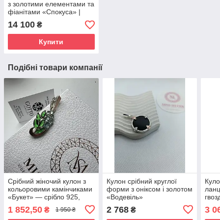
з золотими елементами та
фіанітами «Спокуса» |
925/375
14 100
₴
Купити
Подібні товари компанії
Срібний жіночий кулон з
Кулон срібний круглої
Куло
кольоровими камінчиками
форми з оніксом і золотом
ланц
«Букет» — срібло 925,
«Водевіль»
гвоз
золота вставка 375
"Цук
1 852,50
2 768
3 0
₴
₴
1 950 ₴