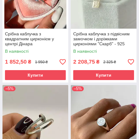
Срібна каблучка з
Срібна каблучка з підвісним
квадратним цирконієм у
замочком і доріжками
центрі Дінара
цирконіями "Скарб" - 925
проби
В наявності
В наявності
1 852,50
2 208,75
₴
₴
1 950 ₴
2 325 ₴
Купити
Купити
–5%
–5%