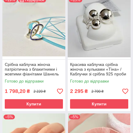
Срібна каблучка жіноча
Красива каблучка срібна
патріотична з блакитними і
жіноча з кульками «Тіна» /
жовтими фіанітами Шанель
Каблучки зі срібла 925 проби
в подарунок дівчині
Готово до відправки
Готово до відправки
1 798,20
2 295
₴
₴
2 220 ₴
2 700 ₴
Купити
Купити
–5%
–5%