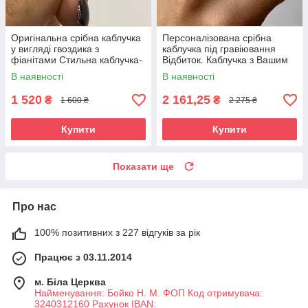
Оригінальна срібна каблучка
Персоналізована срібна
у вигляді гвоздика з
каблучка під гравіювання
фіанітами Стильна каблучка-
Відбиток. Каблучка з Вашим
гвоздик зі срібла жіноча
написом чи малюнком
В наявності
В наявності
1 520
2 161,25
₴
₴
1 600 ₴
2 275 ₴
Купити
Купити
Показати ще
Про нас
100% позитивних з 227 відгуків за рік
Працює з 03.11.2014
м. Біла Церква
Найменування: Бойко Н. М. ФОП Код отримувача:
3240312160 Рахунок IBAN: