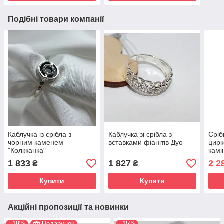
Подібні товари компанії
Каблучка із срібла з
Каблучка зі срібла з
Сріб
чорним каменем
вставками фіанітів Дуо
цирк
"Коліжанка"
камі
(срі
1 833
1 827
2 2
₴
₴
проб
Купити
Купити
Акційні пропозиції та новинки
–19%
Подарунок
–15%