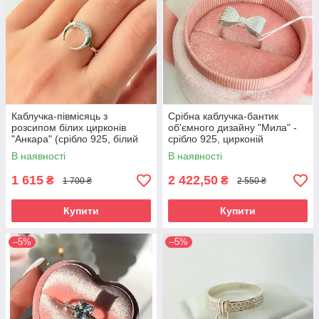
Каблучка-півмісяць з
Срібна каблучка-бантик
розсипом білих цирконів
об'ємного дизайну "Мила" -
"Анкара" (срібло 925, білий
срібло 925, цирконій
цирконій)
В наявності
В наявності
1 615
2 422,50
₴
₴
1 700 ₴
2 550 ₴
Купити
Купити
–5%
–5%