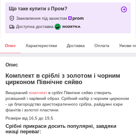
Що таке купити з Пром?
Замовлення під захистом
Доступна доставка
Опис
Характеристики
Доставка
Оплата
Умови п
Опис
Комплект в сріблі з золотом і чорним
цирконом Північне сяйво
Вишуканий
комплект
в сріблі Північне сяйво створить
розкішний і чарівний образ. Срібний набір з чорним цирконом
- це благородство аристократичного срібла, райдужні іскри
фіанітів і золотої пластини.
Розміри від 16,5 до 19,5.
Срібні прикраси досить популярні, завдяки
низці переваг: