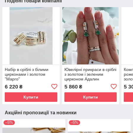
Подібні товари компанії
Набір в сріблі з білими
Ювелірні прикраси в сріблі
Комп
цирконами і золотом
з золотом і зеленим
роже
"Марго"
цирконом Адалин
золо
6 220
5 860
5 3
₴
₴
Купити
Купити
Акційні пропозиції та новинки
–5%
–5%