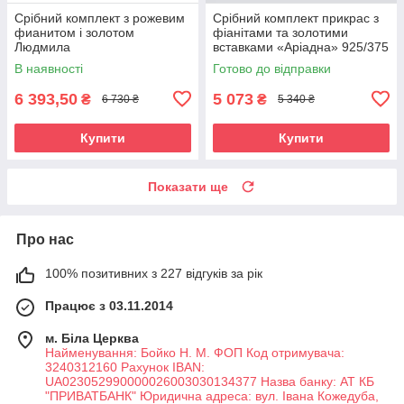
Срібний комплект з рожевим
Срібний комплект прикрас з
фианитом і золотом
фіанітами та золотими
Людмила
вставками «Аріадна» 925/375
В наявності
Готово до відправки
6 393,50
5 073
₴
₴
6 730 ₴
5 340 ₴
Купити
Купити
Показати ще
Про нас
100% позитивних з 227 відгуків за рік
Працює з 03.11.2014
м. Біла Церква
Найменування: Бойко Н. М. ФОП Код отримувача:
3240312160 Рахунок IBAN:
UA023052990000026003030134377 Назва банку: АТ КБ
"ПРИВАТБАНК" Юридична адреса: вул. Івана Кожедуба,