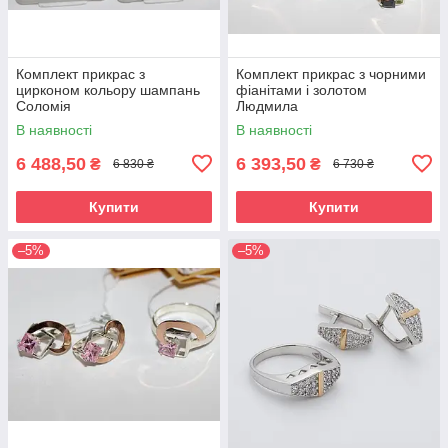
Комплект прикрас з
Комплект прикрас з чорними
цирконом кольору шампань
фіанітами і золотом
Соломія
Людмила
В наявності
В наявності
6 488,50
6 393,50
₴
₴
6 830 ₴
6 730 ₴
Купити
Купити
–5%
–5%