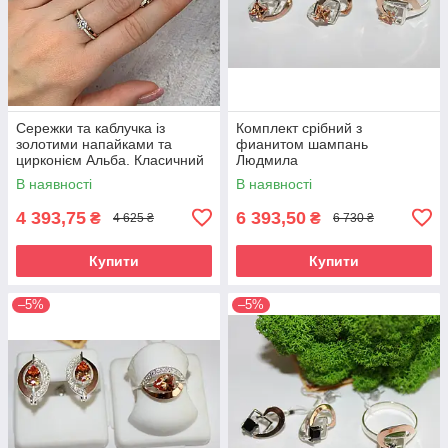
Сережки та каблучка із
Комплект срібний з
золотими напайками та
фианитом шампань
цирконієм Альба. Класичний
Людмила
гарнітур зі срібла з золотом
В наявності
В наявності
4 393,75
6 393,50
₴
₴
4 625 ₴
6 730 ₴
Купити
Купити
–5%
–5%