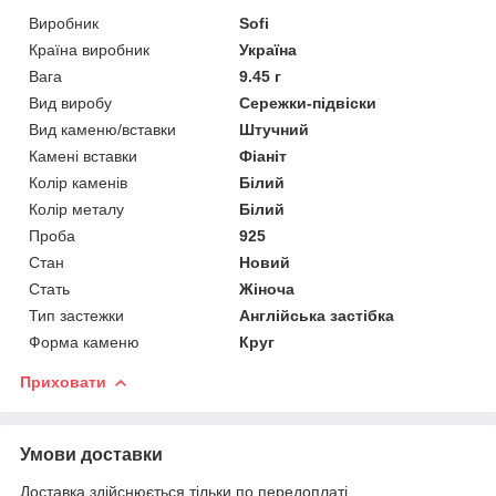
Виробник
Sofi
Країна виробник
Україна
Вага
9.45 г
Вид виробу
Сережки-підвіски
Вид каменю/вставки
Штучний
Камені вставки
Фіаніт
Колір каменів
Білий
Колір металу
Білий
Проба
925
Стан
Новий
Стать
Жіноча
Тип застежки
Англійська застібка
Форма каменю
Круг
Приховати
Умови доставки
Доставка здійснюється тільки по передоплаті.