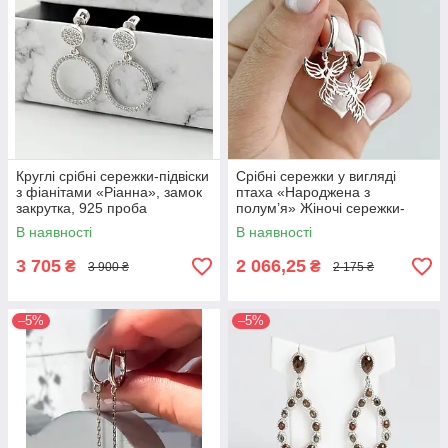
Круглі срібні сережки-підвіски
Срібні сережки у вигляді
з фіанітами «Ріанна», замок
птаха «Народжена з
закрутка, 925 проба
полум’я» Жіночі сережки-
фенікс срібні 925 проба
В наявності
В наявності
3 705
2 066,25
₴
₴
3 900 ₴
2 175 ₴
–5%
–5%