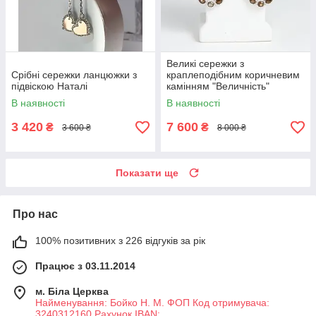
Великі сережки з
Срібні сережки ланцюжки з
краплеподібним коричневим
підвіскою Наталі
камінням "Величність"
В наявності
В наявності
3 420
7 600
₴
₴
3 600 ₴
8 000 ₴
Показати ще
Про нас
100% позитивних з 226 відгуків за рік
Працює з 03.11.2014
м. Біла Церква
Найменування: Бойко Н. М. ФОП Код отримувача:
3240312160 Рахунок IBAN: