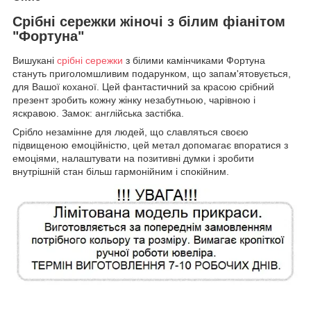
Срібні сережки жіночі з білим фіанітом
"Фортуна"
Вишукані
срібні сережки
з білими камінчиками Фортуна
стануть приголомшливим подарунком, що запам'ятовується,
для Вашої коханої. Цей фантастичний за красою срібний
презент зробить кожну жінку незабутньою, чарівною і
яскравою. Замок: англійська застібка.
Срібло незамінне для людей, що славляться своєю
підвищеною емоційністю, цей метал допомагає впоратися з
емоціями, налаштувати на позитивні думки і зробити
внутрішній стан більш гармонійним і спокійним.