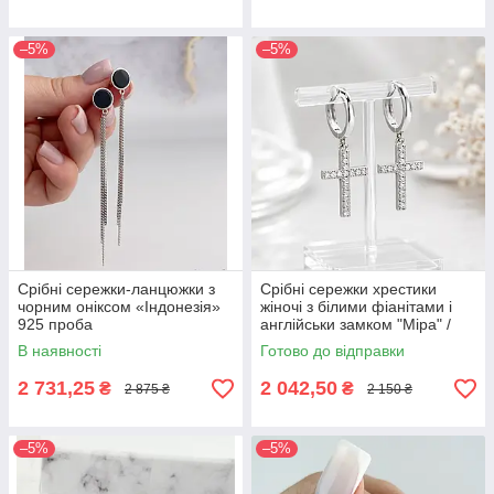
–5%
–5%
Срібні сережки-ланцюжки з
Срібні сережки хрестики
чорним оніксом «Індонезія»
жіночі з білими фіанітами і
925 проба
англійськи замком "Міра" /
Стильні сережки срібло з
В наявності
Готово до відправки
камінням
2 731,25
2 042,50
₴
₴
2 875 ₴
2 150 ₴
–5%
–5%