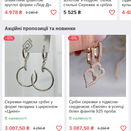
блакитним фіанітом
золотом V-подібні "Ілона"
підв
круглої форми «Леді Ді»
стильні Сережки зі срібла
куль
Прикраси срібло
Сере
4 978
5 525
4 4
₴
₴
5 240 ₴
Акційні пропозиції та новинки
–5%
–5%
Сережки-підвіски срібні у
Срібні сережки з підвісом-
формі гвоздика з цирконієм
сердечком «Емілія» в усипці
«Цукіні»
білих фіанітів 925 проба
В наявності
В наявності
3 087,50
3 087,50
₴
₴
3 250 ₴
3 250 ₴