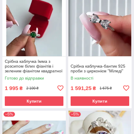
Срібна каблучка Імма з
розсипом білих фіанітів і
Срібна каблучка-бантик 925
зеленим фіанітом квадратної
проби з цирконієм "Міледі"
форми
Готово до відправки
В наявності
1 995
1 591,25
₴
₴
2 100 ₴
1 675 ₴
Купити
Купити
–5%
–5%