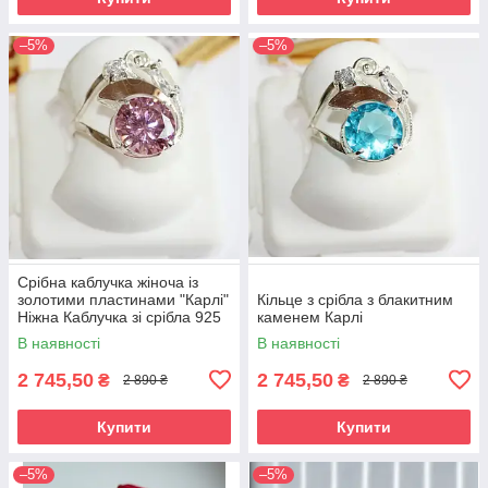
–5%
–5%
Срібна каблучка жіноча із
золотими пластинами "Карлі"
Кільце з срібла з блакитним
Ніжна Каблучка зі срібла 925
каменем Карлі
проби та золота 375 проби
В наявності
В наявності
2 745,50
2 745,50
₴
₴
2 890 ₴
2 890 ₴
Купити
Купити
–5%
–5%