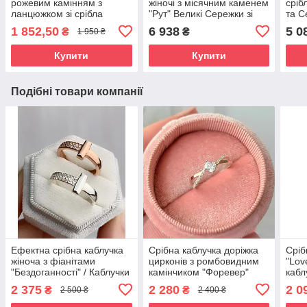
рожевим камінням з
жіночі з місячним каменем
сріб
ланцюжком зі срібла
"Рут" Великі Сережки зі
та С
срібла 925 проби
каме
1 852,50
6 938
5 0
₴
₴
1 950 ₴
Сріб
Купити
Купити
Подібні товари компанії
Ефектна срібна каблучка
Срібна каблучка доріжка
Сріб
жіноча з фіанітами
цирконів з ромбовидним
"Lov
"Бездоганності" / Каблучки
камінчиком "Форевер"
кабл
зі срібла з камінням
(срібло 925, золото 375
та ч
2 375
2 280
2 0
₴
₴
2 500 ₴
2 400 ₴
проби)