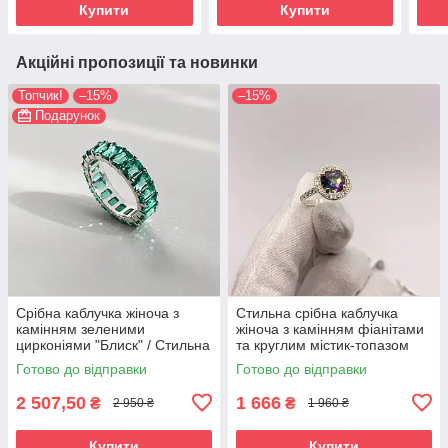
Купити
Купити
Акційні пропозиції та новинки
Топчик!
–15%
–15%
Подарунок
Срібна каблучка жіноча з
Стильна срібна каблучка
камінням зеленими
жіноча з камінням фіанітами
цирконіями "Блиск" / Стильна
та круглим містик-топазом
каблучка, доріжка з каменів
"Карі"
Готово до відправки
Готово до відправки
925 проби
2 507,50
1 666
₴
₴
2 950 ₴
1 960 ₴
Купити
Купити