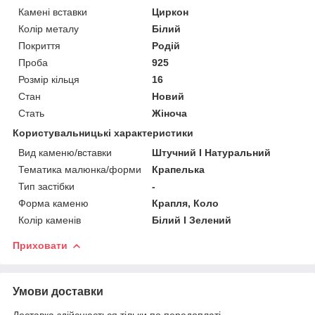
Камені вставки
Циркон
Колір металу
Білий
Покриття
Родій
Проба
925
Розмір кільця
16
Стан
Новий
Стать
Жіноча
Користувальницькі характеристики
Вид каменю/вставки
Штучний I Натуральний
Тематика малюнка/форми
Крапелька
Тип застібки
-
Форма каменю
Крапля, Коло
Колір каменів
Білий I Зелений
Приховати
Умови доставки
Доставка здійснюється тільки по передоплаті.