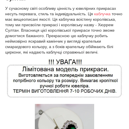
У сучасному світі особливу цінність у ювелірних прикрасах
несуть перевага, стиль та індивідуальність. Ця
каблучка
точно
має вищеописані якості. Ця каблучка воістину королівська,
тому ми присвоїли прикрасі і королівську назву - Хюррем
Султан. Власниця цієї королівської прикраси точно зможе
домогтися бажаного. Прекрасною цю каблучку робить
неймовірно яскравий камінчик у вигляді крапельки
смарагдового кольору, а з боків крапельку обіймають білі
циркони, які надають каблучці справжньої величі.