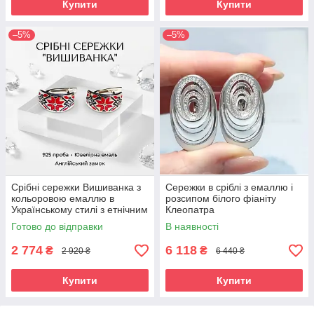
Купити
Купити
–5%
–5%
Срібні сережки Вишиванка з
Сережки в сріблі з емаллю і
кольоровою емаллю в
розсипом білого фіаніту
Українському стилі з етнічним
Клеопатра
орнаментом 1,5х1 см. срібло
Готово до відправки
В наявності
2 774
6 118
₴
₴
2 920 ₴
6 440 ₴
Купити
Купити