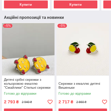
Купити
Купити
Акційні пропозиції та новинки
–5%
–5%
Дитячі срібні сережки з
кольоровою емаллю
Сережки з емаллю дитячі
"Смайлики" Стильні сережки
Вишеньки
зі срібла для дітей
Готово до відправки
Готово до відправки
2 793
2 717
₴
₴
2 940 ₴
2 860 ₴