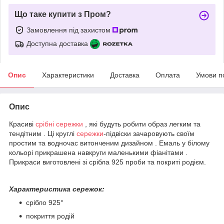
Що таке купити з Пром?
Замовлення під захистом
Доступна доставка
Опис
Характеристики
Доставка
Оплата
Умови п
Опис
Красиві
срібні сережки
, які будуть робити образ легким та
тендітним . Ці круглі
сережки
-підвіски зачаровують своїм
простим та водночас витонченим дизайном . Емаль у білому
кольорі прикрашена навкруги маленькими фіанітами .
Прикраси виготовлені зі срібла 925 проби та покриті родієм.
Характеристика сережок:
срібло 925
°
покриття родій