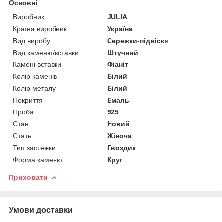
Основні
Виробник
JULIA
Країна виробник
Україна
Вид виробу
Сережки-підвіски
Вид каменю/вставки
Штучний
Камені вставки
Фіаніт
Колір каменів
Білий
Колір металу
Білий
Покриття
Емаль
Проба
925
Стан
Новий
Стать
Жіноча
Тип застежки
Гвоздик
Форма каменю
Круг
Приховати
Умови доставки