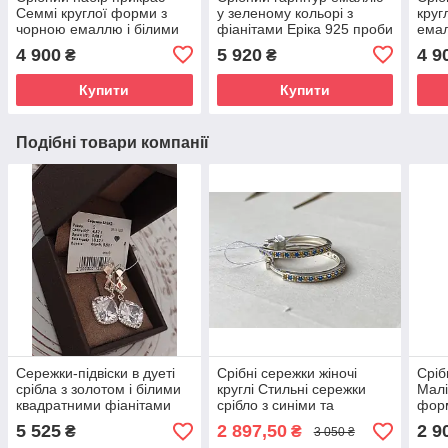
Семмі круглої форми з
у зеленому кольорі з
круг
чорною емаллю і білими
фіанітами Еріка 925 проби
емал
фіанітами
4 900
5 920
4 9
₴
₴
Купити
Купити
Подібні товари компанії
Сережки-підвіски в дуеті
Срібні сережки жіночі
Сріб
срібла з золотом і білими
круглі Стильні сережки
Малі
квадратними фіанітами
срібло з синіми та
форм
Бренд
жовтими фіанітами
фіан
5 525
2 897,50
2 9
₴
₴
3 050 ₴