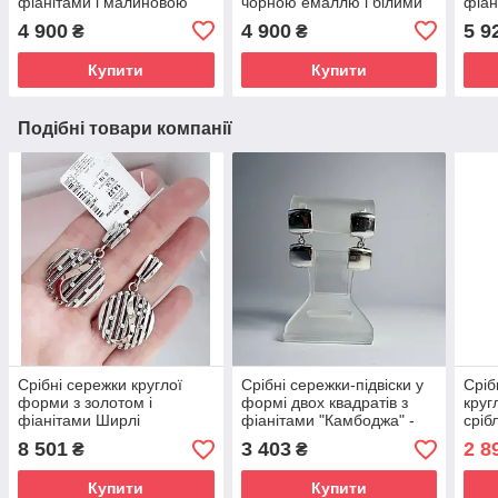
фіанітами і малиновою
чорною емаллю і білими
фіан
емаллю
фіанітами
4 900
4 900
5 9
₴
₴
Купити
Купити
Подібні товари компанії
Срібні сережки круглої
Срібні сережки-підвіски у
Сріб
форми з золотом і
формі двох квадратів з
круг
фіанітами Ширлі
фіанітами "Камбоджа" -
сріб
925 проби
жовт
8 501
3 403
2 8
₴
₴
Купити
Купити