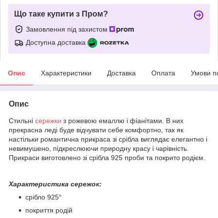
Що таке купити з Пром?
Замовлення під захистом
Доступна доставка
Опис
Характеристики
Доставка
Оплата
Умови п
Опис
Стильні
сережки
з рожевою емаллю і фіанітами. В них
прекрасна леді буде відчувати себе комфортно, так як
настільки романтична прикраса зі срібла виглядає елегантно і
невимушено, підкреслюючи природну красу і чарівність.
Прикраси виготовлено зі срібла 925 проби та покрито родієм.
Характеристика сережок:
срібло 925
°
покриття родій