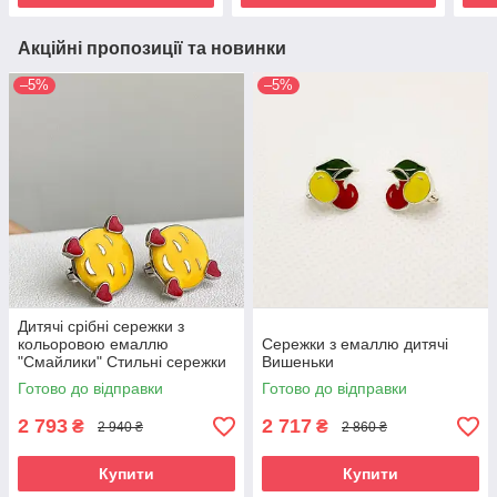
Акційні пропозиції та новинки
–5%
–5%
Дитячі срібні сережки з
кольоровою емаллю
Сережки з емаллю дитячі
"Смайлики" Стильні сережки
Вишеньки
зі срібла для дітей
Готово до відправки
Готово до відправки
2 793
2 717
₴
₴
2 940 ₴
2 860 ₴
Купити
Купити