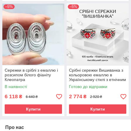
–5%
–5%
Сережки в сріблі з емаллю і
Срібні сережки Вишиванка з
розсипом білого фіаніту
кольоровою емаллю в
Клеопатра
Українському стилі з етнічним
орнаментом 1,5х1 см. срібло
В наявності
Готово до відправки
6 118
2 774
₴
₴
6 440 ₴
2 920 ₴
Купити
Купити
Про нас