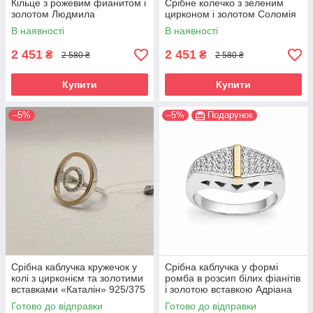
Кільце з рожевим фианитом і
Срібне колечко з зеленим
золотом Людмила
цирконом і золотом Соломія
В наявності
В наявності
2 451
2 451
₴
₴
2 580 ₴
2 580 ₴
Купити
Купити
–5%
–5%
Подарунок
Срібна каблучка кружечок у
Срібна каблучка у формі
колі з цирконієм та золотими
ромба в розсип білих фіанітів
вставками «Каталін» 925/375
і золотою вставкою Адріана
Готово до відправки
Готово до відправки