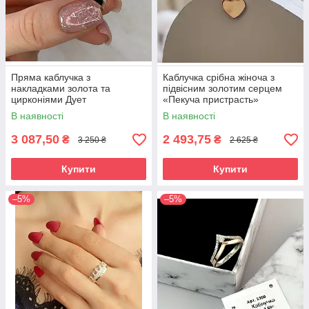
Пряма каблучка з
Каблучка срібна жіноча з
накладками золота та
підвісним золотим серцем
цирконіями Дует
«Пекуча пристрасть»
Каблучка зі срібла 925 проби
В наявності
В наявності
та золота 375 проби
3 087,50
2 493,75
₴
₴
3 250 ₴
2 625 ₴
Купити
Купити
–5%
–5%