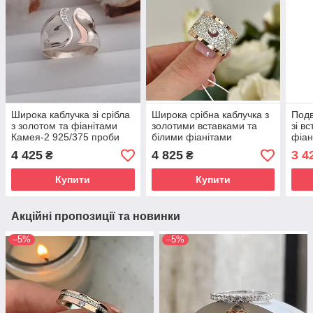
Широка каблучка зі срібла
Широка срібна каблучка з
Подв
з золотом та фіанітами
золотими вставками та
зі в
Камея-2 925/375 проби
білими фіанітами
фіан
(ширина 1,5 см)
«Кружево», срібло 925 /
напи
4 425
4 825
3 4
₴
₴
золото 375
коха
фіан
Купити
Купити
Акційні пропозиції та новинки
–5%
–5%