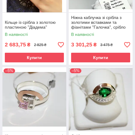
Ніжна каблучка зі срібла з
Кільце із срібла з золотою
золотими вставками та
пластиною "Діадема"
фіанітами "Галочка", срібло
925 / золото 375
В наявності
В наявності
2 683,75
3 301,25
₴
₴
2 825 ₴
3 475 ₴
Купити
Купити
–5%
–5%