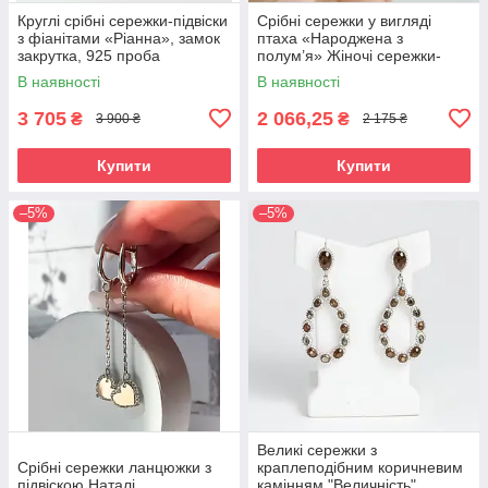
Круглі срібні сережки-підвіски
Срібні сережки у вигляді
з фіанітами «Ріанна», замок
птаха «Народжена з
закрутка, 925 проба
полум’я» Жіночі сережки-
фенікс срібні 925 проба
В наявності
В наявності
3 705
2 066,25
₴
₴
3 900 ₴
2 175 ₴
Купити
Купити
–5%
–5%
Великі сережки з
Срібні сережки ланцюжки з
краплеподібним коричневим
підвіскою Наталі
камінням "Величність"