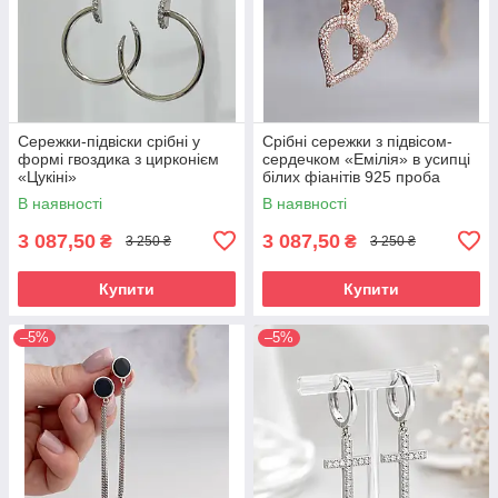
Сережки-підвіски срібні у
Срібні сережки з підвісом-
формі гвоздика з цирконієм
сердечком «Емілія» в усипці
«Цукіні»
білих фіанітів 925 проба
В наявності
В наявності
3 087,50
3 087,50
₴
₴
3 250 ₴
3 250 ₴
Купити
Купити
–5%
–5%