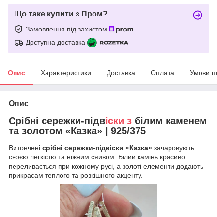
Що таке купити з Пром?
Замовлення під захистом
Доступна доставка
Опис
Характеристики
Доставка
Оплата
Умови п
Опис
Срібні сережки-підв
іски з
білим каменем
та золотом «Казка» | 925/375
Витончені
срібні сережки-підвіски «Казка»
зачаровують
своєю легкістю та ніжним сяйвом. Білий камінь красиво
переливається при кожному русі, а золоті елементи додають
прикрасам теплого та розкішного акценту.