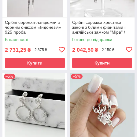
Срібні сережки-ланцюжки з
Срібні сережки хрестики
чорним оніксом «Індонезія»
жіночі з білими фіанітами і
925 проба
англійськи замком "Міра" /
Стильні сережки срібло з
В наявності
Готово до відправки
камінням
2 731,25
2 042,50
₴
₴
2 875 ₴
2 150 ₴
Купити
Купити
–5%
–5%