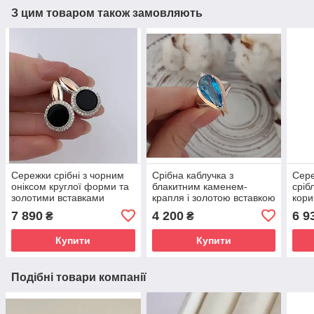
З цим товаром також замовляють
Сережки срібні з чорним
Срібна каблучка з
Сере
оніксом круглої форми та
блакитним каменем-
сріб
золотими вставками
крапля і золотою вставкою
кори
«Прованс» | 925/375
Імідж
«Мо
7 890
4 200
6 9
₴
₴
925/
Купити
Купити
Подібні товари компанії