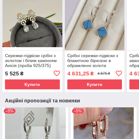
Сережки-підвіски срібні з
Срібні сережки-підвіски з
Сріб
золотом і білим камінням
блакитною бірюзою в
ава
Анісія (проба 925/375)
обрамленні золота
обра
«Бачата» - срібло 925,
«Бач
5 525
4 631,25
4 6
₴
₴
4 875 ₴
золото 375 проби
золо
Купити
Купити
Акційні пропозиції та новинки
–5%
–5%