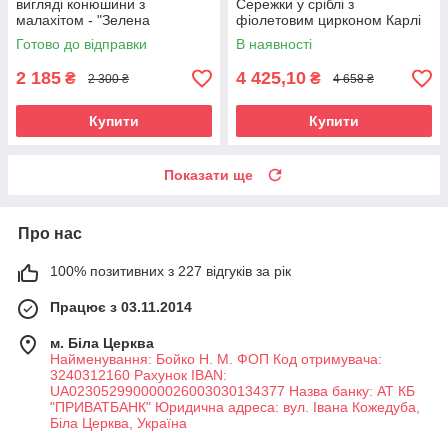
вигляді конюшини з
Сережки у сріблі з
малахітом - "Зелена
фіолетовим цирконом Карлі
конюшина" (1 см)
Готово до відправки
В наявності
2 185
4 425,10
₴
₴
2 300 ₴
4 658 ₴
Купити
Купити
Показати ще
Про нас
100% позитивних з 227 відгуків за рік
Працює з 03.11.2014
м. Біла Церква
Найменування: Бойко Н. М. ФОП Код отримувача:
3240312160 Рахунок IBAN:
UA023052990000026003030134377 Назва банку: АТ КБ
"ПРИВАТБАНК" Юридична адреса: вул. Івана Кожедуба,
Біла Церква, Україна