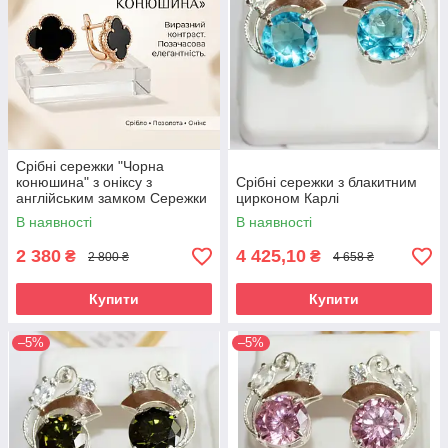
Срібні сережки "Чорна
конюшина" з оніксу з
Срібні сережки з блакитним
англійським замком Сережки
цирконом Карлі
срібло жіночі
В наявності
В наявності
2 380
4 425,10
₴
₴
2 800 ₴
4 658 ₴
Купити
Купити
–5%
–5%