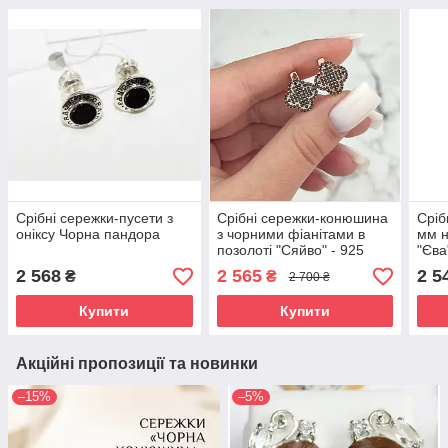
Срібні сережки-пусети з
Срібні сережки-конюшина
Сріб
оніксу Чорна пандора
з чорними фіанітами в
мм н
позолоті "Сяйво" - 925
"Єва
проба
2 568
2 565
2 5
₴
₴
2 700 ₴
Купити
Купити
Акційні пропозиції та новинки
–15%
–5%