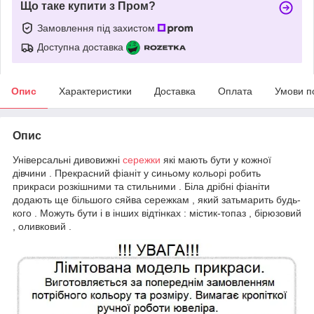
Що таке купити з Пром?
Замовлення під захистом
Доступна доставка
Опис
Характеристики
Доставка
Оплата
Умови п
Опис
Універсальні дивовижні
сережки
які мають бути у кожної
дівчини . Прекрасний фіаніт у синьому кольорі робить
прикраси розкішними та стильними . Біла дрібні фіаніти
додають ще більшого сяйва сережкам , який затьмарить будь-
кого . Можуть бути і в інших відтінках : містик-топаз , бірюзовий
, оливковий .