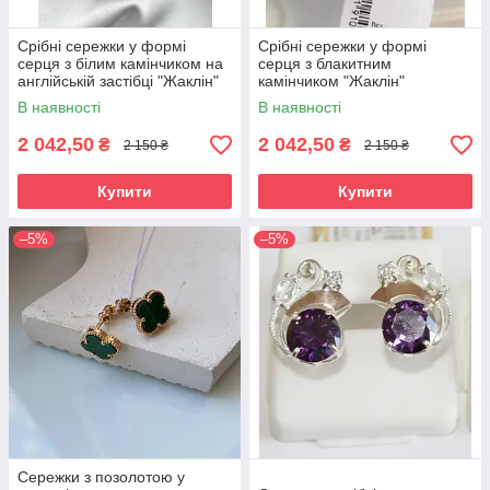
Срібні сережки у формі
Срібні сережки у формі
серця з білим камінчиком на
серця з блакитним
англійській застібці "Жаклін"
камінчиком "Жаклін"
В наявності
В наявності
2 042,50
2 042,50
₴
₴
2 150 ₴
2 150 ₴
Купити
Купити
–5%
–5%
Сережки з позолотою у