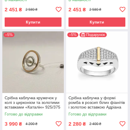
2 451
2 451
₴
₴
2 580 ₴
2 580 ₴
Купити
Купити
–5%
–5%
Подарунок
Срібна каблучка кружечок у
Срібна каблучка у формі
колі з цирконієм та золотими
ромба в розсип білих фіанітів
вставками «Каталін» 925/375
і золотою вставкою Адріана
Готово до відправки
Готово до відправки
3 990
2 280
₴
₴
4 200 ₴
2 400 ₴