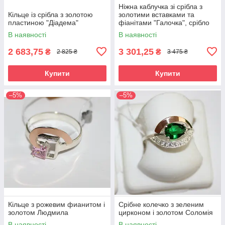
Ніжна каблучка зі срібла з
Кільце із срібла з золотою
золотими вставками та
пластиною "Діадема"
фіанітами "Галочка", срібло
925 / золото 375
В наявності
В наявності
2 683,75
3 301,25
₴
₴
2 825 ₴
3 475 ₴
Купити
Купити
–5%
–5%
Кільце з рожевим фианитом і
Срібне колечко з зеленим
золотом Людмила
цирконом і золотом Соломія
В наявності
В наявності