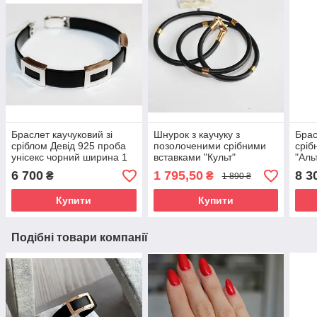
Браслет каучуковий зі
Шнурок з каучуку з
Брас
сріблом Девід 925 проба
позолоченими срібними
сріб
унісекс чорний ширина 1
вставками "Культ"
"Аль
см
Каучуковий шнурок на
кауч
6 700
1 795,50
8 3
₴
₴
1 890 ₴
шию чорний
жіно
Купити
Купити
Подібні товари компанії