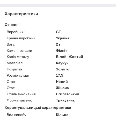
Характеристики
Основні
Виробник
GT
Країна виробник
Україна
Вага
2 г
Камені вставки
Фіаніт
Колір металу
Білий, Жовтий
Матеріал
Каучук
Покриття
Золото
Розмір кільця
17,5
Стан
Новий
Стать
Жіноча
Стиль виконання
Єгипетський
Форма каменю
Трикутник
Користувальницькі характеристики
Вид виробу
Кільце