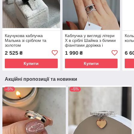
Каучукова каблучка
Каблучка у вигляді літери
Коль
Мальма зі сріблом та
Х в сріблі Шайма з білими
коль
золотом
фіанітами доріжка і
чорним круглим фіанітом
2 525
1 990
6 6
₴
₴
Купити
Купити
Акційні пропозиції та новинки
–5%
–5%