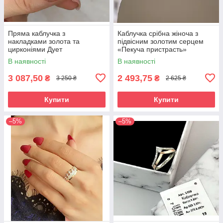
Пряма каблучка з
Каблучка срібна жіноча з
накладками золота та
підвісним золотим серцем
цирконіями Дует
«Пекуча пристрасть»
Каблучка зі срібла 925 проби
В наявності
В наявності
та золота 375 проби
3 087,50
2 493,75
₴
₴
3 250 ₴
2 625 ₴
Купити
Купити
–5%
–5%