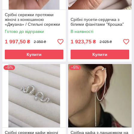
Срібні сережки протяжки
жіночі з конюшиною
Срібні пусети-сердечка з
«Джуана» / Стильні сережки
білими фіанітами "Крошка"
продівки / підвіски зі срібла
Готово до відправки
В наявності
925 проби
1 997,50
1 923,75
₴
₴
2 350 ₴
2 025 ₴
Купити
Купити
–5%
–5%
Срібні сережки кафи жіночі
Срібна кафа з ланцюжком на