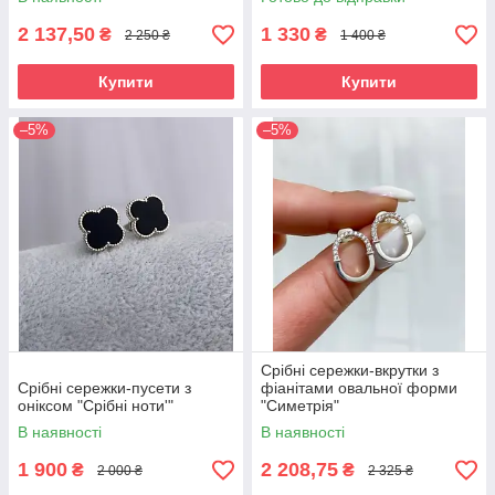
2 137,50
1 330
₴
₴
2 250 ₴
1 400 ₴
Купити
Купити
–5%
–5%
Срібні сережки-вкрутки з
Срібні сережки-пусети з
фіанітами овальної форми
оніксом "Срібні ноти'"
"Симетрія"
В наявності
В наявності
1 900
2 208,75
₴
₴
2 000 ₴
2 325 ₴