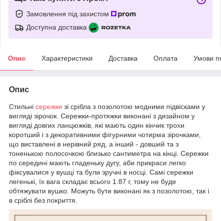
Замовлення під захистом
Доступна доставка
Опис
Характеристики
Доставка
Оплата
Умови п
Опис
Стильні
сережки
зі срібла з позолотою модними підвісками у
вигляді зірочок. Сережки-протяжки виконані з дизайном у
вигляді довгих ланцюжків, які мають один кінчик трохи
коротший і з декоративними фігурними чотирма зірочками,
що виставлені в нерівний ряд, а інший - довший та з
тоненькою полосочкою близько сантиметра на кінці. Сережки
по середині мають гладеньку дугу, аби прикраси легко
фіксувалися у вушці та були зручні в носці. Самі сережки
легенькі, їх вага складає всього 1.87 г, тому не буде
обтяжувати вушко. Можуть бути виконані як з позолотою, так і
в сріблі без покриття.