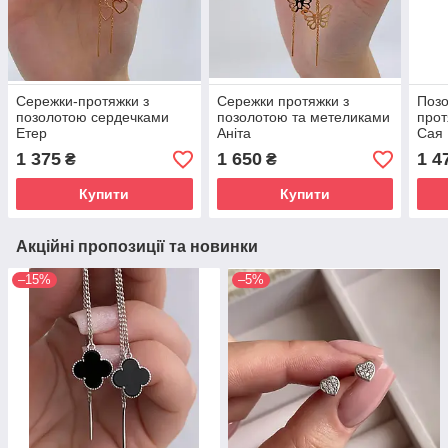
Сережки-протяжки з
Сережки протяжки з
Позо
позолотою сердечками
позолотою та метеликами
прот
Етер
Аніта
Сая
1 375
1 650
1 4
₴
₴
Купити
Купити
Акційні пропозиції та новинки
–15%
–5%