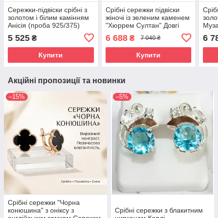
Сережки-підвіски срібні з
Срібні сережки підвіски
Сріб
золотом і білим камінням
жіночі із зеленим каменем
золо
Анісія (проба 925/375)
"Хюррем Султан" Довгі
Муза
Сережки зі срібла 925
5 525
6 688
6 7
₴
₴
7 040 ₴
проби
Купити
Купити
Акційні пропозиції та новинки
–15%
–5%
Срібні сережки "Чорна
конюшина" з оніксу з
Срібні сережки з блакитним
англійським замком Сережки
цирконом Карлі