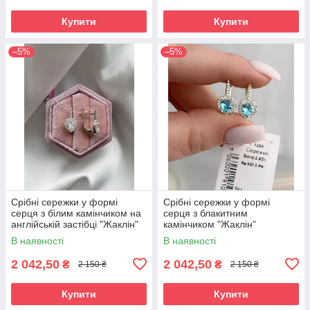
Купити
Купити
–5%
–5%
Срібні сережки у формі
Срібні сережки у формі
серця з білим камінчиком на
серця з блакитним
англійській застібці "Жаклін"
камінчиком "Жаклін"
В наявності
В наявності
2 042,50
2 042,50
₴
₴
2 150 ₴
2 150 ₴
Купити
Купити