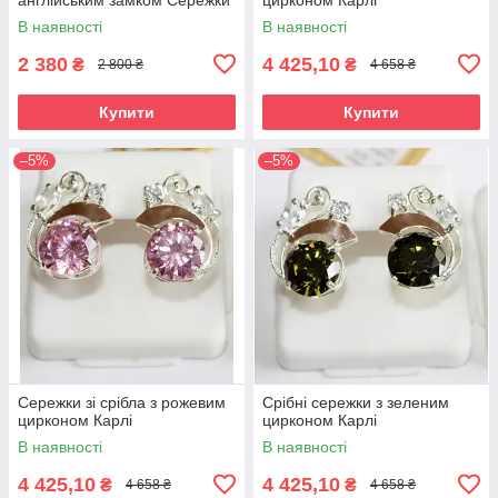
срібло жіночі
В наявності
В наявності
2 380
4 425,10
₴
₴
2 800 ₴
4 658 ₴
Купити
Купити
–5%
–5%
Сережки зі срібла з рожевим
Срібні сережки з зеленим
цирконом Карлі
цирконом Карлі
В наявності
В наявності
4 425,10
4 425,10
₴
₴
4 658 ₴
4 658 ₴