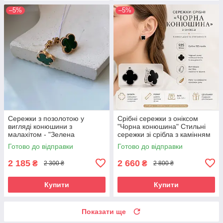
–5%
–5%
Сережки з позолотою у
Срібні сережки з оніксом
вигляді конюшини з
"Чорна конюшина" Стильні
малахітом - "Зелена
сережки зі срібла з камінням
конюшина" (1 см)
Готово до відправки
Готово до відправки
2 185
2 660
₴
₴
2 300 ₴
2 800 ₴
Купити
Купити
Показати ще