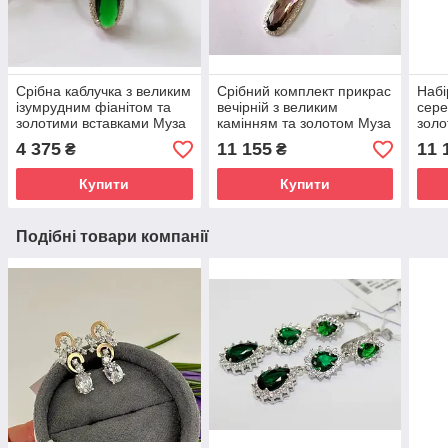
Срібна каблучка з великим
Срібний комплект прикрас
Набі
ізумрудним фіанітом та
вечірній з великим
сере
золотими вставками Муза
камінням та золотом Муза
золо
(проба 925/375)
для дівчини
вел
4 375
11 155
11 
₴
₴
Купити
Купити
Подібні товари компанії